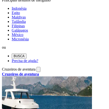
Principais destinos de mergulho
Indonésia
Egito
Maldivas
Tailândia
Filipinas
Galápagos
México
Micronésia
ou
BUSCA
Precisa de ajuda?
Cruzeiros de aventura
Cruzeiros de aventura