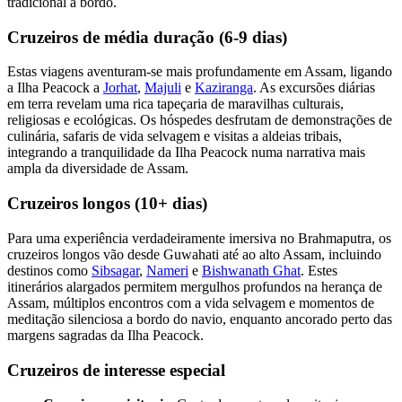
tradicional a bordo.
Cruzeiros de média duração (6-9 dias)
Estas viagens aventuram-se mais profundamente em Assam, ligando
a Ilha Peacock a
Jorhat
,
Majuli
e
Kaziranga
. As excursões diárias
em terra revelam uma rica tapeçaria de maravilhas culturais,
religiosas e ecológicas. Os hóspedes desfrutam de demonstrações de
culinária, safaris de vida selvagem e visitas a aldeias tribais,
integrando a tranquilidade da Ilha Peacock numa narrativa mais
ampla da diversidade de Assam.
Cruzeiros longos (10+ dias)
Para uma experiência verdadeiramente imersiva no Brahmaputra, os
cruzeiros longos vão desde Guwahati até ao alto Assam, incluindo
destinos como
Sibsagar
,
Nameri
e
Bishwanath Ghat
. Estes
itinerários alargados permitem mergulhos profundos na herança de
Assam, múltiplos encontros com a vida selvagem e momentos de
meditação silenciosa a bordo do navio, enquanto ancorado perto das
margens sagradas da Ilha Peacock.
Cruzeiros de interesse especial