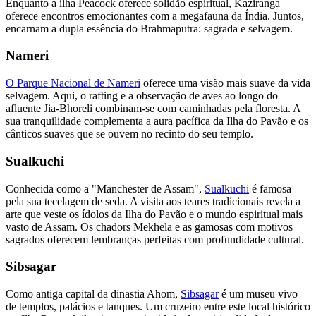
Enquanto a ilha Peacock oferece solidão espiritual, Kaziranga
oferece encontros emocionantes com a megafauna da Índia. Juntos,
encarnam a dupla essência do Brahmaputra: sagrada e selvagem.
Nameri
O Parque Nacional de Nameri
oferece uma visão mais suave da vida
selvagem. Aqui, o rafting e a observação de aves ao longo do
afluente Jia-Bhoreli combinam-se com caminhadas pela floresta. A
sua tranquilidade complementa a aura pacífica da Ilha do Pavão e os
cânticos suaves que se ouvem no recinto do seu templo.
Sualkuchi
Conhecida como a "Manchester de Assam",
Sualkuchi
é famosa
pela sua tecelagem de seda. A visita aos teares tradicionais revela a
arte que veste os ídolos da Ilha do Pavão e o mundo espiritual mais
vasto de Assam. Os chadors Mekhela e as gamosas com motivos
sagrados oferecem lembranças perfeitas com profundidade cultural.
Sibsagar
Como antiga capital da dinastia Ahom,
Sibsagar
é um museu vivo
de templos, palácios e tanques. Um cruzeiro entre este local histórico