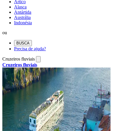
Ártico
Alasca
Antártida
Austrália
Indonésia
ou
BUSCA
Precisa de ajuda?
Cruzeiros fluviais
Cruzeiros fluviais