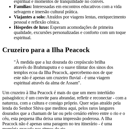
espiritual e momentos de tranquilidade no convés.
Famílias:
Interessadas em encontros educativos com a vida
selvagem e imersão cultural prática.
Viajantes a solo:
Atraídos por viagens lentas, enriquecimento
pessoal e reflexão cénica.
Hóspedes de luxo:
Esperam acomodações de primeira
qualidade, excursões personalizadas e conforto com um toque
espiritual.
Cruzeiro para a Ilha Peacock
"À medida que a luz dourada do crepúsculo brilha
através do Brahmaputra e o suave tilintar dos sinos dos
templos ecoa da Ilha Peacock, apercebemo-nos de que
este não é apenas um cruzeiro fluvial - é uma viagem
espiritual através da alma de Assam".
Um cruzeiro à Ilha Peacock é mais do que um mero interlúdio
paisagístico; é um convite para abrandar, refletir e reconectar - com a
natureza, com a cultura e consigo próprio. Quer sejas atraído pela
lenda do Senhor Shiva que meditou aqui, pelos raros langures
dourados que a chamam de lar ou pelo cenário etéreo entre o rio e o
céu, esta pequena ilha deixa uma impressão poderosa. A Ilha
Peacock não é apenas uma paragem no teu itinerário - é uma
memória gravada nos ritmos do rio.