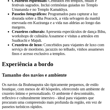
Cruzeiros espirituais:
Centrados em templos, rituais e
festivais sagrados. Inclui cerimónias guiadas no Templo
Umananda e no Templo Kamakhya.
Passeios fotográficos:
Programados para capturar a luz
dourada sobre a Ilha Peacock, a vida selvagem da manhã
enevoada em Kaziranga e a vida nas aldeias ao longo das
margens.
Cruzeiros culturais:
Apresenta espectáculos de dança Bihu,
workshops de culinária Assamese e visitas a artesãos em
Sualkuchi e Majuli.
Cruzeiros de luxo:
Concebidos para viajantes de luxo com
serviço de mordomo, jacuzzis no telhado, vinhos assameses
finos e acesso exclusivo a templos.
Experiência a bordo
Tamanho dos navios e ambiente
Os navios da Brahmaputra são tipicamente pequenos, de estilo
boutique, com menos de 40 hóspedes, oferecendo um ambiente de
cruzeiro íntimo e personalizado. O ambiente é descontraído,
reflexivo e culturalmente imersivo - ideal para viajantes que
procuram uma compreensão mais profunda da região, em vez de
passeios turísticos rápidos.