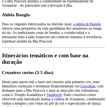
e a Ilha Peacock ilumina a continuidade da espiritualidade de
Assamese - do patrocínio real à devoção à ilha.
Aldeia Bangla
Para os viajantes interessados na imersão rural,
a aldeia de Bangla
oferece uma perspetiva da vida quotidiana dos assameses ao longo
do rio. As tradicionais casas de bambu, a cozinha tribal e o
artesanato feito à mão fornecem um contexto humano à reverência
espiritual sentida na Ilha Peacock.
Itinerários temáticos e com base na
duração
Cruzeiros curtos (3-5 dias)
Ideais para quem está a fazer um cruzeiro pela primeira vez, estes
itinerários começam e terminam frequentemente em
Guwahati
, com
destaque para a Ilha Peacock e para as atracções das redondezas,
como o Templo Kamakhya e
Sualkuchi
. Estes cruzeiros curtos
oferecem uma introdução íntima à cultura de Assamese, combinando
visitas a templos com vistas do pôr do sol e espectáculos de dança