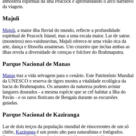
atmosfera espiritual da Ilha Peacock e aprofundando o arco narrativo
da viagem.
Majuli
Majuli
, a maior ilha fluvial do mundo, reflecte a profundidade
espiritual de Peacock Island, mas a uma escala maior. Lar de satras
(mosteiros) neo-vaishnavitas, Majuli oferece-te uma visão rica da
arte, dança e filosofia assamesas. Um cruzeiro que inclua ambas as
ilhas revela a diversidade de crenças e folclore do Brahmaputra.
Parque Nacional de Manas
Manas
traz a vida selvagem para o cenário. Este Património Mundial
da UNESCO e reserva de tigres mostra a vitalidade ecológica da
bacia do Brahmaputra. Os amantes da natureza podem avistar
langures dourados - a mesma espécie que se crê habitar a Ilha do
Pavão - e os raros floricans de Bengala durante as excursões
guiadas.
Parque Nacional de Kaziranga
Lar de dois terços da população mundial de rinocerontes de um só
chifre,
Kaziranga
é um ponto alto para naturalistas e fotógrafos.