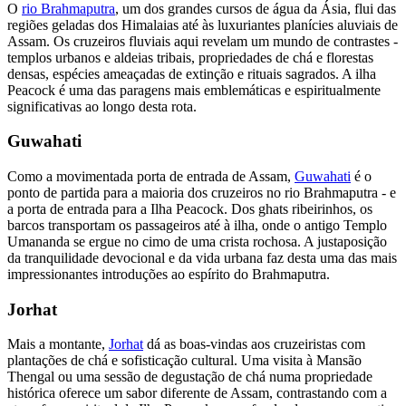
O
rio Brahmaputra
, um dos grandes cursos de água da Ásia, flui das
regiões geladas dos Himalaias até às luxuriantes planícies aluviais de
Assam. Os cruzeiros fluviais aqui revelam um mundo de contrastes -
templos urbanos e aldeias tribais, propriedades de chá e florestas
densas, espécies ameaçadas de extinção e rituais sagrados. A ilha
Peacock é uma das paragens mais emblemáticas e espiritualmente
significativas ao longo desta rota.
Guwahati
Como a movimentada porta de entrada de Assam,
Guwahati
é o
ponto de partida para a maioria dos cruzeiros no rio Brahmaputra - e
a porta de entrada para a Ilha Peacock. Dos ghats ribeirinhos, os
barcos transportam os passageiros até à ilha, onde o antigo Templo
Umananda se ergue no cimo de uma crista rochosa. A justaposição
da tranquilidade devocional e da vida urbana faz desta uma das mais
impressionantes introduções ao espírito do Brahmaputra.
Jorhat
Mais a montante,
Jorhat
dá as boas-vindas aos cruzeiristas com
plantações de chá e sofisticação cultural. Uma visita à Mansão
Thengal ou uma sessão de degustação de chá numa propriedade
histórica oferece um sabor diferente de Assam, contrastando com a