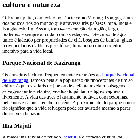
cultura e natureza
O Brahmaputra, conhecido no Tibete como Yarlung Tsangpo, é um
dos poucos rios do mundo que atravessa três países: China, Índia e
Bangladesh. Em Assam, torna-se o coração da região, largo,
poderoso e sempre a mudar com as estações. Este curso de água
único é ladeado por propriedades de chá, bosques de bambu, ghats
movimentados e aldeias piscatórias, tornando-o num corredor
imersivo para a vida local.
Parque Nacional de Kaziranga
Os cruzeiros incluem frequentemente excursões ao
Parque Nacional
de Kaziranga
, famoso pela sua população de rinocerontes de um só
chifre. Aqui, os safaris de jipe ou de elefante revelam paisagens
selvagens onde elefantes, veados do pântano e tigres vagueiam
livremente. A vida das aves é igualmente notável, com cegonhas,
pelicanos e calaus a encher os céus. A proximidade do parque com o
rio significa que a vida selvagem pode ser avistada mesmo a partir
do convés do navio.
Ilha Majuli
A maior ilha fluvial do mundo,
Majuli
, é o coração cultural de