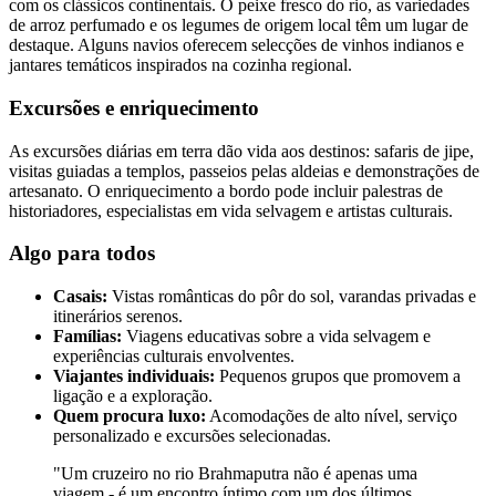
com os clássicos continentais. O peixe fresco do rio, as variedades
de arroz perfumado e os legumes de origem local têm um lugar de
destaque. Alguns navios oferecem selecções de vinhos indianos e
jantares temáticos inspirados na cozinha regional.
Excursões e enriquecimento
As excursões diárias em terra dão vida aos destinos: safaris de jipe,
visitas guiadas a templos, passeios pelas aldeias e demonstrações de
artesanato. O enriquecimento a bordo pode incluir palestras de
historiadores, especialistas em vida selvagem e artistas culturais.
Algo para todos
Casais:
Vistas românticas do pôr do sol, varandas privadas e
itinerários serenos.
Famílias:
Viagens educativas sobre a vida selvagem e
experiências culturais envolventes.
Viajantes individuais:
Pequenos grupos que promovem a
ligação e a exploração.
Quem procura luxo:
Acomodações de alto nível, serviço
personalizado e excursões selecionadas.
"Um cruzeiro no rio Brahmaputra não é apenas uma
viagem - é um encontro íntimo com um dos últimos