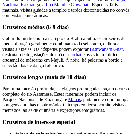
Nacional Kaziranga
,
a Ilha Majuli
e
Guwahati
. Espera safaris
matinais, visitas guiadas a templos e tardes descontraídas no convés
com vistas panorâmicas.
Cruzeiros médios (6-9 dias)
Cobrindo um trecho mais amplo do Brahmaputra, os cruzeiros de
média duração geralmente combinam vida selvagem, cultura e
visitas a aldeias. Os hóspedes podem explorar
Bishwanath Ghat
,
desfrutar de degustações de chá em
Jorhat
e assistir ao fabrico
artesanal de máscaras em Majuli. À noite, há palestras a bordo e
espectáculos de dança folclórica.
Cruzeiros longos (mais de 10 dias)
Para uma imersão profunda, as viagens prolongadas traçam o curso
completo do rio Assamese. Estes itinerários podem incluir os
Parques Nacionais de Kaziranga e
Manas
, juntamente com múltiplas
paragens em ilhas e património. O tempo em terra permite visitas a
mercados, aulas de culinária e expedições fotográficas.
Cruzeiros de interesse especial
Safaris de vida selvagem:
Concentra-se em Kaziranga e