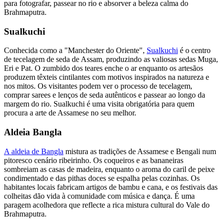
para fotografar, passear no rio e absorver a beleza calma do
Brahmaputra.
Sualkuchi
Conhecida como a "Manchester do Oriente",
Sualkuchi
é o centro
de tecelagem de seda de Assam, produzindo as valiosas sedas Muga,
Eri e Pat. O zumbido dos teares enche o ar enquanto os artesãos
produzem têxteis cintilantes com motivos inspirados na natureza e
nos mitos. Os visitantes podem ver o processo de tecelagem,
comprar sarees e lenços de seda autênticos e passear ao longo da
margem do rio. Sualkuchi é uma visita obrigatória para quem
procura a arte de Assamese no seu melhor.
Aldeia Bangla
A aldeia de Bangla
mistura as tradições de Assamese e Bengali num
pitoresco cenário ribeirinho. Os coqueiros e as bananeiras
sombreiam as casas de madeira, enquanto o aroma do caril de peixe
condimentado e das pithas doces se espalha pelas cozinhas. Os
habitantes locais fabricam artigos de bambu e cana, e os festivais das
colheitas dão vida à comunidade com música e dança. É uma
paragem acolhedora que reflecte a rica mistura cultural do Vale do
Brahmaputra.