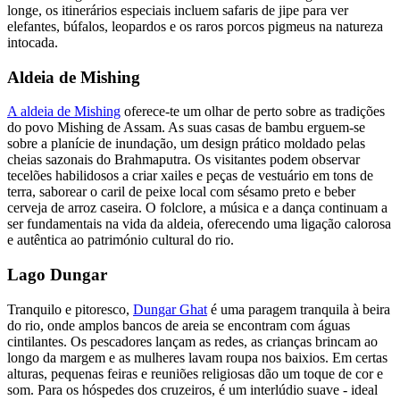
longe, os itinerários especiais incluem safaris de jipe para ver
elefantes, búfalos, leopardos e os raros porcos pigmeus na natureza
intocada.
Aldeia de Mishing
A aldeia de Mishing
oferece-te um olhar de perto sobre as tradições
do povo Mishing de Assam. As suas casas de bambu erguem-se
sobre a planície de inundação, um design prático moldado pelas
cheias sazonais do Brahmaputra. Os visitantes podem observar
tecelões habilidosos a criar xailes e peças de vestuário em tons de
terra, saborear o caril de peixe local com sésamo preto e beber
cerveja de arroz caseira. O folclore, a música e a dança continuam a
ser fundamentais na vida da aldeia, oferecendo uma ligação calorosa
e autêntica ao património cultural do rio.
Lago Dungar
Tranquilo e pitoresco,
Dungar Ghat
é uma paragem tranquila à beira
do rio, onde amplos bancos de areia se encontram com águas
cintilantes. Os pescadores lançam as redes, as crianças brincam ao
longo da margem e as mulheres lavam roupa nos baixios. Em certas
alturas, pequenas feiras e reuniões religiosas dão um toque de cor e
som. Para os hóspedes dos cruzeiros, é um interlúdio suave - ideal