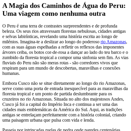
A Magia dos Caminhos de Água do Peru:
Uma viagem como nenhuma outra
O Peru é uma terra de contrastes surpreendentes e de profunda
beleza. Os seus rios atravessam florestas nebulosas, cidades antigas
e selvas labirínticas, revelando uma história escrita ao longo de
milénios. Imagina-te a deslizar ao longo do poderoso
rio Amazonas
,
com as suas águas espelhadas a refletir os reflexos das imponentes
árvores ceiba, os botos cor-de-rosa a dançar ao lado do teu barco e o
zumbido da floresta tropical a compor uma sinfonia sem fim. As vias
fluviais do Peru não são meras rotas - são corredores vivos que
respiram para um mundo de descobertas, maravilhas e conexões
humanas.
Embora Cusco não se situe diretamente ao longo do rio Amazonas,
serve como uma porta de entrada inesquecível para as maravilhas da
floresta tropical e um ponto de partida deslumbrante para os
cruzeiros no rio Amazonas. Situada no alto dos majestosos Andes,
Cusco já foi a capital do Império Inca e continua a ser uma das
cidades mais emblemáticas da América do Sul. Aqui, as tradições
antigas se entrelaçam perfeitamente com a história colonial, criando
uma paisagem urbana que pulsa com vida e lenda.
Passeia por intrincadas ruelas de pedra onde paredes centenárias