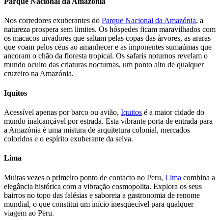
Parque Nacional da Amazónia
Nos corredores exuberantes do
Parque Nacional da Amazónia
, a
natureza prospera sem limites. Os hóspedes ficam maravilhados com
os macacos uivadores que saltam pelas copas das árvores, as araras
que voam pelos céus ao amanhecer e as imponentes sumaúmas que
ancoram o chão da floresta tropical. Os safaris noturnos revelam o
mundo oculto das criaturas nocturnas, um ponto alto de qualquer
cruzeiro na Amazónia.
Iquitos
Acessível apenas por barco ou avião,
Iquitos
é a maior cidade do
mundo inalcançável por estrada. Esta vibrante porta de entrada para
a Amazónia é uma mistura de arquitetura colonial, mercados
coloridos e o espírito exuberante da selva.
Lima
Muitas vezes o primeiro ponto de contacto no Peru,
Lima
combina a
elegância histórica com a vibração cosmopolita. Explora os seus
bairros no topo das falésias e saboreia a gastronomia de renome
mundial, o que constitui um início inesquecível para qualquer
viagem ao Peru.