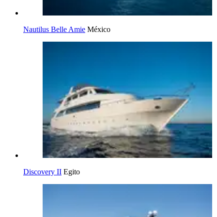
Nautilus Belle Amie
México
Discovery II
Egito