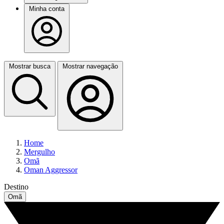
Minha conta
Mostrar busca
Mostrar navegação
Home
Mergulho
Omã
Oman Aggressor
Destino
Omã