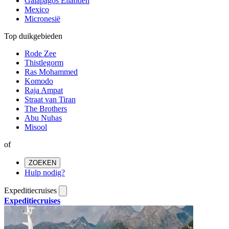
Galapagos Eilanden
Mexico
Micronesië
Top duikgebieden
Rode Zee
Thistlegorm
Ras Mohammed
Komodo
Raja Ampat
Straat van Tiran
The Brothers
Abu Nuhas
Misool
of
ZOEKEN
Hulp nodig?
Expeditiecruises
Expeditiecruises