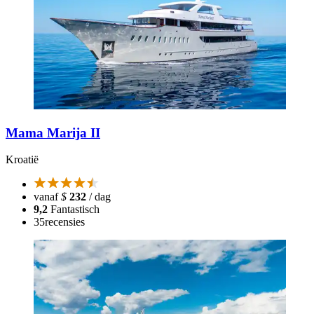
Mama Marija II
Kroatië
vanaf
$
232
/ dag
9,2
Fantastisch
35
recensies