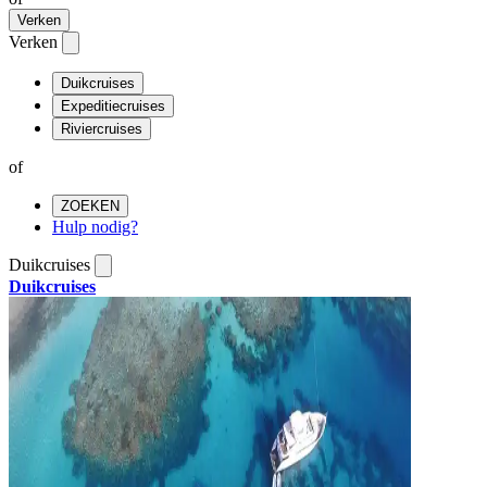
Verken
Verken
Duikcruises
Expeditiecruises
Riviercruises
of
ZOEKEN
Hulp nodig?
Duikcruises
Duikcruises