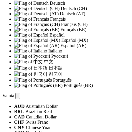
Deutsch
Deutsch (CH)
Deutsch (AT)
Français
Français (CH)
Français (BE)
Español
Español (MX)
Español (AR)
Italiano
Русский
中文
日本語
한국어
Português
Português (BR)
Valuta
AUD
Australian Dollar
BRL
Brazilian Real
CAD
Canadian Dollar
CHF
Swiss Franc
CNY
Chinese Yuan