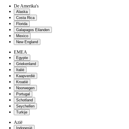
De Amerika's
Alaska
Costa Rica
Florida
Galapagos Eilanden
Mexico
New England
EMEA
Egypte
Griekenland
Italië
Kaapverdië
Kroatië
Noorwegen
Portugal
Schotland
Seychellen
Turkije
Azië
Indonesië