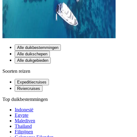
Alle duikbestemmingen
Alle duikschepen
Alle duikgebieden
Soorten reizen
Expeditiecruises
Riviercruises
Top duikbestemmingen
Indonesië
Egypte
Malediven
Thailand
Filipijnen