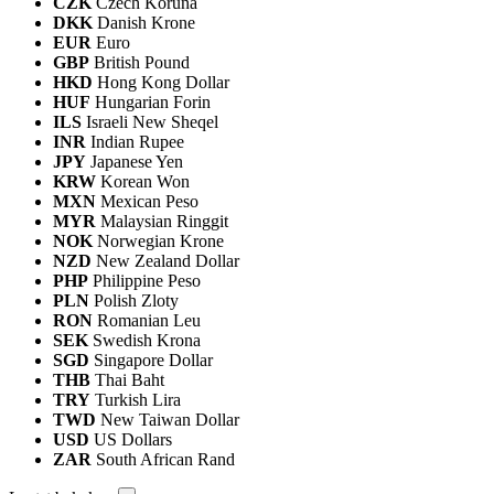
CZK
Czech Koruna
DKK
Danish Krone
EUR
Euro
GBP
British Pound
HKD
Hong Kong Dollar
HUF
Hungarian Forin
ILS
Israeli New Sheqel
INR
Indian Rupee
JPY
Japanese Yen
KRW
Korean Won
MXN
Mexican Peso
MYR
Malaysian Ringgit
NOK
Norwegian Krone
NZD
New Zealand Dollar
PHP
Philippine Peso
PLN
Polish Zloty
RON
Romanian Leu
SEK
Swedish Krona
SGD
Singapore Dollar
THB
Thai Baht
TRY
Turkish Lira
TWD
New Taiwan Dollar
USD
US Dollars
ZAR
South African Rand