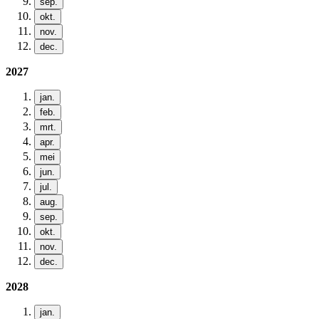
sep.
okt.
nov.
dec.
2027
jan.
feb.
mrt.
apr.
mei
jun.
jul.
aug.
sep.
okt.
nov.
dec.
2028
jan.