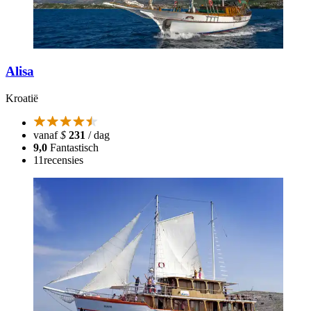
Alisa
Kroatië
vanaf
$
231
/ dag
9,0
Fantastisch
11
recensies