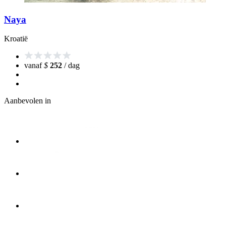
Naya
Kroatië
vanaf
$
252
/ dag
Aanbevolen in