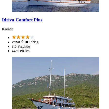
Idriva Comfort Plus
Kroatië
vanaf
$
101
/ dag
8,5
Prachtig
44
recensies