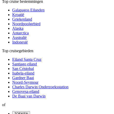
Top cruise bestemmingen
Galapagos Eilanden
Kroatië
Griekenland
Noordpoolgebied
Alaska
Antarctica
Australië
Indonesië
Top cruisegebieden
Eiland Santa Cruz
Santiago eiland
San Cristobal
Isabela-eiland
Gardner Baai
Noord-Seymour
Charles Darwin Onderzoeksstation
Genovesa-eiland
De Baai van Darwin
of
ZOEKEN