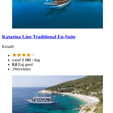
Katarina Line Traditional En-Suite
Kroatië
vanaf
$
101
/ dag
8,0
Erg goed
19
recensies