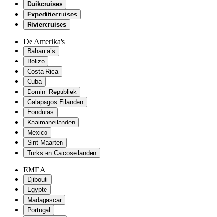
Duikcruises
Expeditiecruises
Riviercruises
De Amerika's
Bahama’s
Belize
Costa Rica
Cuba
Domin. Republiek
Galapagos Eilanden
Honduras
Kaaimaneilanden
Mexico
Sint Maarten
Turks en Caicoseilanden
EMEA
Djibouti
Egypte
Madagascar
Portugal