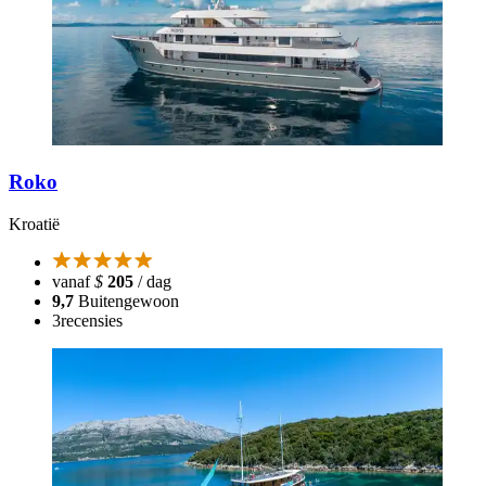
Roko
Kroatië
vanaf
$
205
/ dag
9,7
Buitengewoon
3
recensies