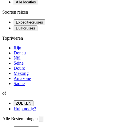
Alle locaties
Soorten reizen
Expeditiecruises
Duikcruises
Toprivieren
Rijn
Donau
Nijl
Seine
Douro
Mekong
Amazone
Saone
of
ZOEKEN
Hulp nodig?
Alle Bestemmingen