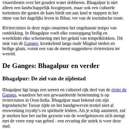
vissersboten over het gouden water dobberen. Bhagalpur is niet
alleen een landschappelijk hoogtepunt, maar ook een culturele
toetssteen die gasten de kans biedt om aan land te stappen in het
ritme van het dagelijks leven in Bihar, ver van de toeristische route.
Riviercruises in deze regio omarmen het ongehaaste tempo van
ontdekking. In Bhagalpur voelt elke zonsopgang heilig en
weerklinkt elke schemering met het geluid van tempelklokken. Dit
stuk van de
Ganges
, kronkelend langs oude Mughal steden en
heilige ghats, vormt een van de meest suggestieve rivierreizen ter
wereld.
De Ganges: Bhagalpur en verder
Bhagalpur: De ziel van de zijdestad
Bhagalpur ligt langs een sereen en cultureel rijk deel van de
rivier de
Ganges
, waardoor het een gewaardeerde bestemming is op
riviercruises in Oost-India. Bhagalpur staat bekend om zijn
legendarische Tussar zijde en het handgeweven textiel siert al
eeuwenlang royalty's en spirituele leiders. Als je schip aanmeert, zul
je merken hoe het zachte gezoem van de weefgetouwen zich mengt
met de verre roep van gebed - een ervaring die uniek is voor deze
stad.