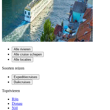
Alle rivieren
Alle cruise schepen
Alle locaties
Soorten reizen
Expeditiecruises
Duikcruises
Toprivieren
Rijn
Donau
Nijl