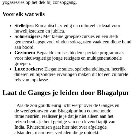
yogasessies op het dek bij zonsopgang.
Voor elk wat wils
Stelletjes:
Romantisch, vredig en cultureel - ideaal voor
huwelijksreizen en jubilea.
Soloreizigers:
Met kleine groepsexcursies en een sterk
gemeenschapsgevoel vinden solo-gasten vaak een diepe band
aan boord.
Gezinnen:
Bepaalde cruises bieden speciale programma's
voor nieuwsgierige jonge reizigers en multigenerationele
groepen.
Luxe zoekers:
Elegante suites, spabehandelingen, heerlijk
dineren en bijzondere ervaringen maken dit tot een culturele
reis van topklasse.
Laat de Ganges je leiden door Bhagalpur
"Als de zon goudkleurig licht werpt over de Ganges en
de weefgetouwen van Bhagalpur hun eeuwenoude
ritme neuriën, realiseer je je dat je niet alleen aan het
reizen bent - je bent getuige van een levend tapijt van
India. Riviercruisen gaat hier niet over afgelegde
afstanden, maar over verhalen die je ontdekt."