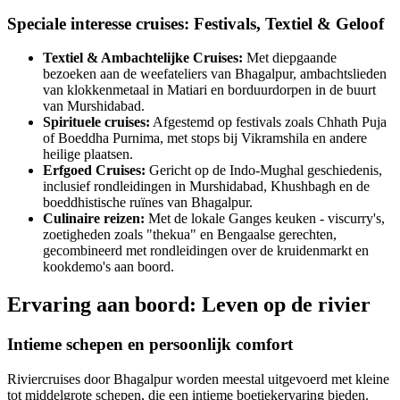
Speciale interesse cruises: Festivals, Textiel & Geloof
Textiel & Ambachtelijke Cruises:
Met diepgaande
bezoeken aan de weefateliers van Bhagalpur, ambachtslieden
van klokkenmetaal in Matiari en borduurdorpen in de buurt
van Murshidabad.
Spirituele cruises:
Afgestemd op festivals zoals Chhath Puja
of Boeddha Purnima, met stops bij Vikramshila en andere
heilige plaatsen.
Erfgoed Cruises:
Gericht op de Indo-Mughal geschiedenis,
inclusief rondleidingen in Murshidabad, Khushbagh en de
boeddhistische ruïnes van Bhagalpur.
Culinaire reizen:
Met de lokale Ganges keuken - viscurry's,
zoetigheden zoals "thekua" en Bengaalse gerechten,
gecombineerd met rondleidingen over de kruidenmarkt en
kookdemo's aan boord.
Ervaring aan boord: Leven op de rivier
Intieme schepen en persoonlijk comfort
Riviercruises door Bhagalpur worden meestal uitgevoerd met kleine
tot middelgrote schepen, die een intieme boetiekervaring bieden.