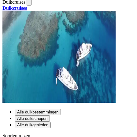
Duikcruises
Duikcruises
Alle duikbestemmingen
Alle duikschepen
Alle duikgebieden
Soorten reizen