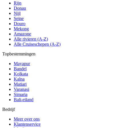
Rijn
Donau
Nijl
Seine
Douro
Mekong
Amazone
Alle rivieren (A-Z)
Alle Cruiseschepen (A-Z)
Topbestemmingen
Mayapur
Bandel
Kolkata
Kalna
Matiari
Varanasi
Simaria
Bali-eiland
Bedrijf
Meer over ons
Klantenservice