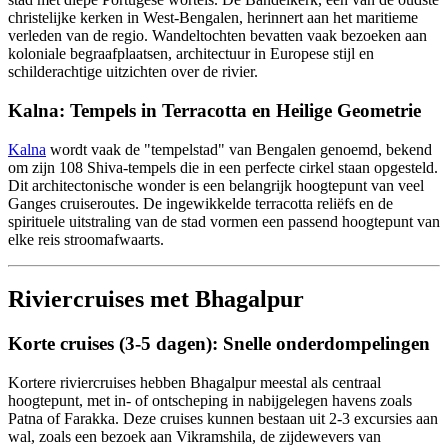
christelijke kerken in West-Bengalen, herinnert aan het maritieme
verleden van de regio. Wandeltochten bevatten vaak bezoeken aan
koloniale begraafplaatsen, architectuur in Europese stijl en
schilderachtige uitzichten over de rivier.
Kalna: Tempels in Terracotta en Heilige Geometrie
Kalna
wordt vaak de "tempelstad" van Bengalen genoemd, bekend
om zijn 108 Shiva-tempels die in een perfecte cirkel staan opgesteld.
Dit architectonische wonder is een belangrijk hoogtepunt van veel
Ganges cruiseroutes. De ingewikkelde terracotta reliëfs en de
spirituele uitstraling van de stad vormen een passend hoogtepunt van
elke reis stroomafwaarts.
Riviercruises met Bhagalpur
Korte cruises (3-5 dagen): Snelle onderdompelingen
Kortere riviercruises hebben Bhagalpur meestal als centraal
hoogtepunt, met in- of ontscheping in nabijgelegen havens zoals
Patna of Farakka. Deze cruises kunnen bestaan uit 2-3 excursies aan
wal, zoals een bezoek aan Vikramshila, de zijdewevers van