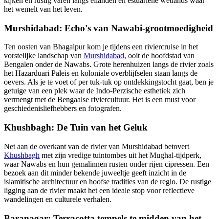
kijken en rustig varen langs eilanden en estuariene wetlands waar
het wemelt van het leven.
Murshidabad: Echo's van Nawabi-grootmoedigheid
Ten oosten van Bhagalpur kom je tijdens een riviercruise in het
vorstelijke landschap van
Murshidabad
, ooit de hoofdstad van
Bengalen onder de Nawabs. Grote herenhuizen langs de rivier zoals
het Hazarduari Paleis en koloniale overblijfselen staan langs de
oevers. Als je te voet of per tuk-tuk op ontdekkingstocht gaat, ben je
getuige van een plek waar de Indo-Perzische esthetiek zich
vermengt met de Bengaalse riviercultuur. Het is een must voor
geschiedenisliefhebbers en fotografen.
Khushbagh: De Tuin van het Geluk
Net aan de overkant van de rivier van Murshidabad betovert
Khushbagh
met zijn vredige tuintombes uit het Mughal-tijdperk,
waar Nawabs en hun gemalinnen rusten onder rijen cipressen. Een
bezoek aan dit minder bekende juweeltje geeft inzicht in de
islamitische architectuur en hoofse tradities van de regio. De rustige
ligging aan de rivier maakt het een ideale stop voor reflectieve
wandelingen en culturele verhalen.
Baranagar: Terracotta tempels te midden van het