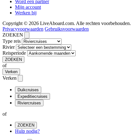
Word een partner
Mijn account
Werken bij
Copyright © 2026 LiveAboard.com. Alle rechten voorbehouden.
Privacyvoorwaarden
Gebruiksvoorwaarden
ZOEKEN
Type reis
Rivier
Reisperiode
ZOEKEN
of
Verken
Verken
Duikcruises
Expeditiecruises
Riviercruises
of
ZOEKEN
Hulp nodig?