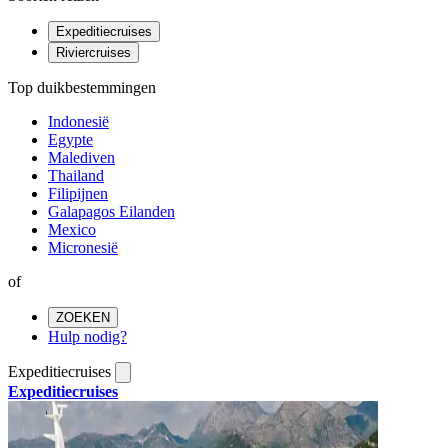
Expeditiecruises
Riviercruises
Top duikbestemmingen
Indonesië
Egypte
Malediven
Thailand
Filipijnen
Galapagos Eilanden
Mexico
Micronesië
of
ZOEKEN
Hulp nodig?
Expeditiecruises
Expeditiecruises