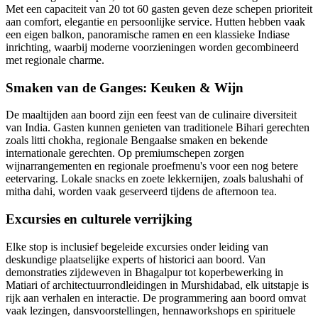
Met een capaciteit van 20 tot 60 gasten geven deze schepen prioriteit
aan comfort, elegantie en persoonlijke service. Hutten hebben vaak
een eigen balkon, panoramische ramen en een klassieke Indiase
inrichting, waarbij moderne voorzieningen worden gecombineerd
met regionale charme.
Smaken van de Ganges: Keuken & Wijn
De maaltijden aan boord zijn een feest van de culinaire diversiteit
van India. Gasten kunnen genieten van traditionele Bihari gerechten
zoals litti chokha, regionale Bengaalse smaken en bekende
internationale gerechten. Op premiumschepen zorgen
wijnarrangementen en regionale proefmenu's voor een nog betere
eetervaring. Lokale snacks en zoete lekkernijen, zoals balushahi of
mitha dahi, worden vaak geserveerd tijdens de afternoon tea.
Excursies en culturele verrijking
Elke stop is inclusief begeleide excursies onder leiding van
deskundige plaatselijke experts of historici aan boord. Van
demonstraties zijdeweven in Bhagalpur tot koperbewerking in
Matiari of architectuurrondleidingen in Murshidabad, elk uitstapje is
rijk aan verhalen en interactie. De programmering aan boord omvat
vaak lezingen, dansvoorstellingen, hennaworkshops en spirituele