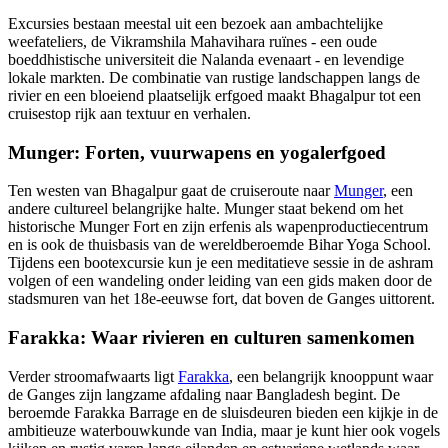
Excursies bestaan meestal uit een bezoek aan ambachtelijke
weefateliers, de Vikramshila Mahavihara ruïnes - een oude
boeddhistische universiteit die Nalanda evenaart - en levendige
lokale markten. De combinatie van rustige landschappen langs de
rivier en een bloeiend plaatselijk erfgoed maakt Bhagalpur tot een
cruisestop rijk aan textuur en verhalen.
Munger: Forten, vuurwapens en yogalerfgoed
Ten westen van Bhagalpur gaat de cruiseroute naar
Munger
, een
andere cultureel belangrijke halte. Munger staat bekend om het
historische Munger Fort en zijn erfenis als wapenproductiecentrum
en is ook de thuisbasis van de wereldberoemde Bihar Yoga School.
Tijdens een bootexcursie kun je een meditatieve sessie in de ashram
volgen of een wandeling onder leiding van een gids maken door de
stadsmuren van het 18e-eeuwse fort, dat boven de Ganges uittorent.
Farakka: Waar rivieren en culturen samenkomen
Verder stroomafwaarts ligt
Farakka
, een belangrijk knooppunt waar
de Ganges zijn langzame afdaling naar Bangladesh begint. De
beroemde Farakka Barrage en de sluisdeuren bieden een kijkje in de
ambitieuze waterbouwkunde van India, maar je kunt hier ook vogels