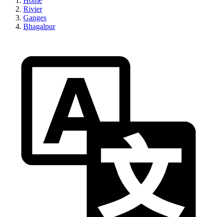
Home
Rivier
Ganges
Bhagalpur