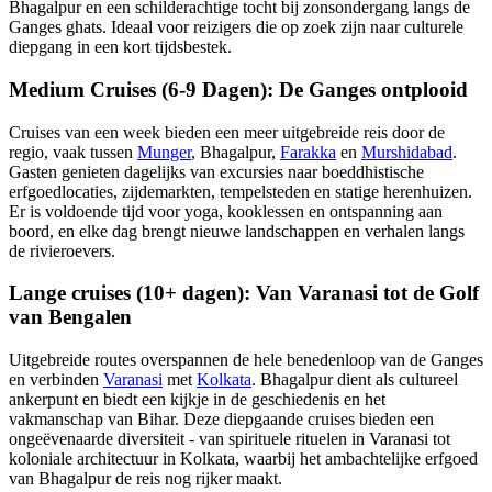
Bhagalpur en een schilderachtige tocht bij zonsondergang langs de
Ganges ghats. Ideaal voor reizigers die op zoek zijn naar culturele
diepgang in een kort tijdsbestek.
Medium Cruises (6-9 Dagen): De Ganges ontplooid
Cruises van een week bieden een meer uitgebreide reis door de
regio, vaak tussen
Munger
, Bhagalpur,
Farakka
en
Murshidabad
.
Gasten genieten dagelijks van excursies naar boeddhistische
erfgoedlocaties, zijdemarkten, tempelsteden en statige herenhuizen.
Er is voldoende tijd voor yoga, kooklessen en ontspanning aan
boord, en elke dag brengt nieuwe landschappen en verhalen langs
de rivieroevers.
Lange cruises (10+ dagen): Van Varanasi tot de Golf
van Bengalen
Uitgebreide routes overspannen de hele benedenloop van de Ganges
en verbinden
Varanasi
met
Kolkata
. Bhagalpur dient als cultureel
ankerpunt en biedt een kijkje in de geschiedenis en het
vakmanschap van Bihar. Deze diepgaande cruises bieden een
ongeëvenaarde diversiteit - van spirituele rituelen in Varanasi tot
koloniale architectuur in Kolkata, waarbij het ambachtelijke erfgoed
van Bhagalpur de reis nog rijker maakt.