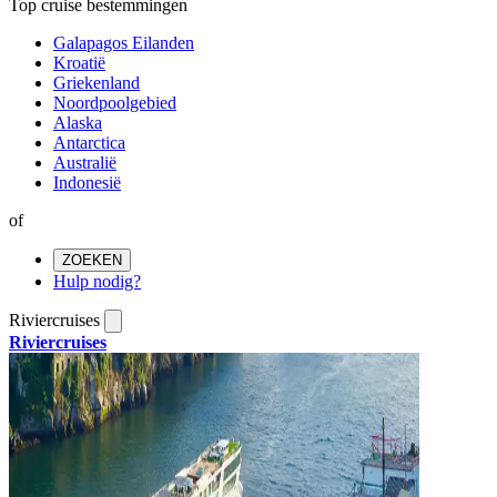
Top cruise bestemmingen
Galapagos Eilanden
Kroatië
Griekenland
Noordpoolgebied
Alaska
Antarctica
Australië
Indonesië
of
ZOEKEN
Hulp nodig?
Riviercruises
Riviercruises