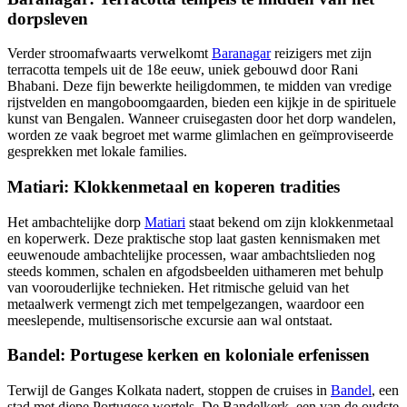
dorpsleven
Verder stroomafwaarts verwelkomt
Baranagar
reizigers met zijn
terracotta tempels uit de 18e eeuw, uniek gebouwd door Rani
Bhabani. Deze fijn bewerkte heiligdommen, te midden van vredige
rijstvelden en mangoboomgaarden, bieden een kijkje in de spirituele
kunst van Bengalen. Wanneer cruisegasten door het dorp wandelen,
worden ze vaak begroet met warme glimlachen en geïmproviseerde
gesprekken met lokale families.
Matiari: Klokkenmetaal en koperen tradities
Het ambachtelijke dorp
Matiari
staat bekend om zijn klokkenmetaal
en koperwerk. Deze praktische stop laat gasten kennismaken met
eeuwenoude ambachtelijke processen, waar ambachtslieden nog
steeds kommen, schalen en afgodsbeelden uithameren met behulp
van voorouderlijke technieken. Het ritmische geluid van het
metaalwerk vermengt zich met tempelgezangen, waardoor een
meeslepende, multisensorische excursie aan wal ontstaat.
Bandel: Portugese kerken en koloniale erfenissen
Terwijl de Ganges Kolkata nadert, stoppen de cruises in
Bandel
, een
stad met diepe Portugese wortels. De Bandelkerk, een van de oudste