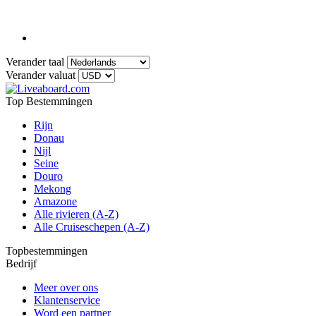
Verander taal
Verander valuat
Top Bestemmingen
Rijn
Donau
Nijl
Seine
Douro
Mekong
Amazone
Alle rivieren (A-Z)
Alle Cruiseschepen (A-Z)
Topbestemmingen
Bedrijf
Meer over ons
Klantenservice
Word een partner