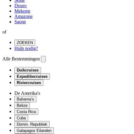
Seine
Douro
Mekong
Amazone
Saone
of
ZOEKEN
Hulp nodig?
Alle Bestemmingen
Duikcruises
Expeditiecruises
Riviercruises
De Amerika's
Bahama’s
Belize
Costa Rica
Cuba
Domin. Republiek
Galapagos Eilanden