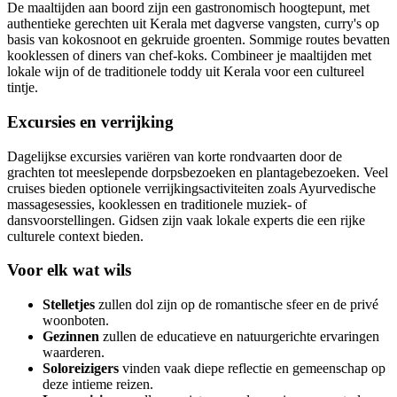
De maaltijden aan boord zijn een gastronomisch hoogtepunt, met
authentieke gerechten uit Kerala met dagverse vangsten, curry's op
basis van kokosnoot en gekruide groenten. Sommige routes bevatten
kooklessen of diners van chef-koks. Combineer je maaltijden met
lokale wijn of de traditionele toddy uit Kerala voor een cultureel
tintje.
Excursies en verrijking
Dagelijkse excursies variëren van korte rondvaarten door de
grachten tot meeslepende dorpsbezoeken en plantagebezoeken. Veel
cruises bieden optionele verrijkingsactiviteiten zoals Ayurvedische
massagesessies, kooklessen en traditionele muziek- of
dansvoorstellingen. Gidsen zijn vaak lokale experts die een rijke
culturele context bieden.
Voor elk wat wils
Stelletjes
zullen dol zijn op de romantische sfeer en de privé
woonboten.
Gezinnen
zullen de educatieve en natuurgerichte ervaringen
waarderen.
Soloreizigers
vinden vaak diepe reflectie en gemeenschap op
deze intieme reizen.