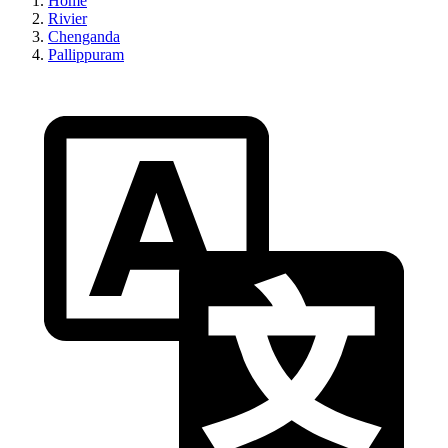
Home
Rivier
Chenganda
Pallippuram