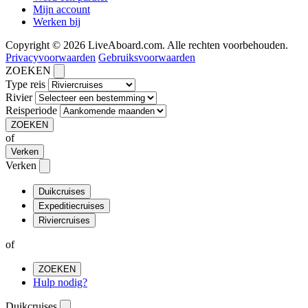
Mijn account
Werken bij
Copyright © 2026 LiveAboard.com. Alle rechten voorbehouden.
Privacyvoorwaarden
Gebruiksvoorwaarden
ZOEKEN
Type reis
Rivier
Reisperiode
ZOEKEN
of
Verken
Verken
Duikcruises
Expeditiecruises
Riviercruises
of
ZOEKEN
Hulp nodig?
Duikcruises