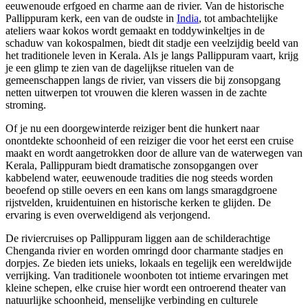
eeuwenoude erfgoed en charme aan de rivier. Van de historische
Pallippuram kerk, een van de oudste in
India
, tot ambachtelijke
ateliers waar kokos wordt gemaakt en toddywinkeltjes in de
schaduw van kokospalmen, biedt dit stadje een veelzijdig beeld van
het traditionele leven in Kerala. Als je langs Pallippuram vaart, krijg
je een glimp te zien van de dagelijkse rituelen van de
gemeenschappen langs de rivier, van vissers die bij zonsopgang
netten uitwerpen tot vrouwen die kleren wassen in de zachte
stroming.
Of je nu een doorgewinterde reiziger bent die hunkert naar
onontdekte schoonheid of een reiziger die voor het eerst een cruise
maakt en wordt aangetrokken door de allure van de waterwegen van
Kerala, Pallippuram biedt dramatische zonsopgangen over
kabbelend water, eeuwenoude tradities die nog steeds worden
beoefend op stille oevers en een kans om langs smaragdgroene
rijstvelden, kruidentuinen en historische kerken te glijden. De
ervaring is even overweldigend als verjongend.
De riviercruises op Pallippuram liggen aan de schilderachtige
Chenganda rivier en worden omringd door charmante stadjes en
dorpjes. Ze bieden iets unieks, lokaals en tegelijk een wereldwijde
verrijking. Van traditionele woonboten tot intieme ervaringen met
kleine schepen, elke cruise hier wordt een ontroerend theater van
natuurlijke schoonheid, menselijke verbinding en culturele