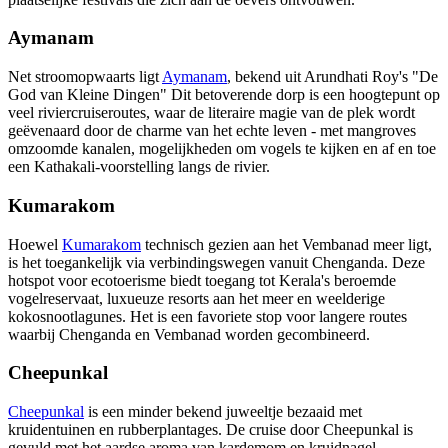
Aymanam
Net stroomopwaarts ligt
Aymanam
, bekend uit Arundhati Roy's "De
God van Kleine Dingen" Dit betoverende dorp is een hoogtepunt op
veel riviercruiseroutes, waar de literaire magie van de plek wordt
geëvenaard door de charme van het echte leven - met mangroves
omzoomde kanalen, mogelijkheden om vogels te kijken en af en toe
een Kathakali-voorstelling langs de rivier.
Kumarakom
Hoewel
Kumarakom
technisch gezien aan het Vembanad meer ligt,
is het toegankelijk via verbindingswegen vanuit Chenganda. Deze
hotspot voor ecotoerisme biedt toegang tot Kerala's beroemde
vogelreservaat, luxueuze resorts aan het meer en weelderige
kokosnootlagunes. Het is een favoriete stop voor langere routes
waarbij Chenganda en Vembanad worden gecombineerd.
Cheepunkal
Cheepunkal
is een minder bekend juweeltje bezaaid met
kruidentuinen en rubberplantages. De cruise door Cheepunkal is
gevuld met het aardse aroma van kardemom en kruidnagel.