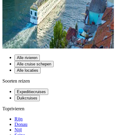
Alle rivieren
Alle cruise schepen
Alle locaties
Soorten reizen
Expeditiecruises
Duikcruises
Toprivieren
Rijn
Donau
Nijl