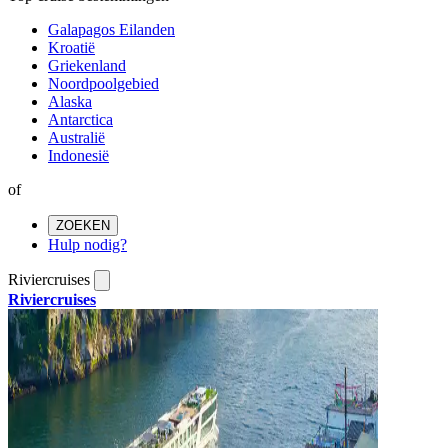
Galapagos Eilanden
Kroatië
Griekenland
Noordpoolgebied
Alaska
Antarctica
Australië
Indonesië
of
ZOEKEN
Hulp nodig?
Riviercruises
Riviercruises