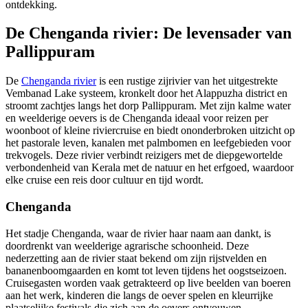
ontdekking.
De Chenganda rivier: De levensader van
Pallippuram
De
Chenganda rivier
is een rustige zijrivier van het uitgestrekte
Vembanad Lake systeem, kronkelt door het Alappuzha district en
stroomt zachtjes langs het dorp Pallippuram. Met zijn kalme water
en weelderige oevers is de Chenganda ideaal voor reizen per
woonboot of kleine riviercruise en biedt ononderbroken uitzicht op
het pastorale leven, kanalen met palmbomen en leefgebieden voor
trekvogels. Deze rivier verbindt reizigers met de diepgewortelde
verbondenheid van Kerala met de natuur en het erfgoed, waardoor
elke cruise een reis door cultuur en tijd wordt.
Chenganda
Het stadje Chenganda, waar de rivier haar naam aan dankt, is
doordrenkt van weelderige agrarische schoonheid. Deze
nederzetting aan de rivier staat bekend om zijn rijstvelden en
bananenboomgaarden en komt tot leven tijdens het oogstseizoen.
Cruisegasten worden vaak getrakteerd op live beelden van boeren
aan het werk, kinderen die langs de oever spelen en kleurrijke
plaatselijke festivals die zich aan de oevers ontvouwen.