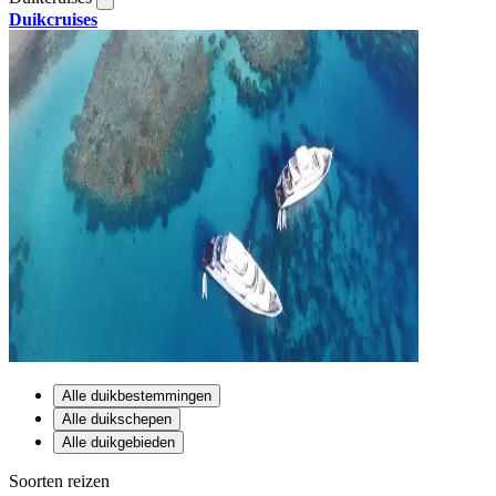
Duikcruises
Alle duikbestemmingen
Alle duikschepen
Alle duikgebieden
Soorten reizen