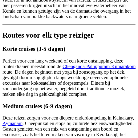
hier passeren krijgen inzicht in het innovatieve waterbeheer van
Kerala en kunnen getuige zijn van de dramatische overgang in het
landschap van brakke backwaters naar groene velden.
Routes voor elk type reiziger
Korte cruises (3-5 dagen)
Perfect voor een lang weekend of een korte ontsnapping, deze
routes draaien meestal rond de
Chenganda-Pallippuram-Kumarakom
route. De dagen beginnen met yoga bij zonsopgang op het dek,
gevolgd door rustig glijden langs weelderige oevers en optionele
excursies naar kokosateliers of dorpstempels. Diners bij
zonsondergang op het water, begeleid door traditionele muziek,
maken elke dag in gelukzaligheid compleet.
Medium cruises (6-9 dagen)
Deze reizen zorgen voor een diepere onderdompeling in Kainakary,
Aymanam
, Cheepunkal en stops bij culturele bezienswaardigheden.
Gasten genieten van een mix van ontspanning aan boord en
excursies, zoals het leren maken van viscurry in Kerala-stijl, het