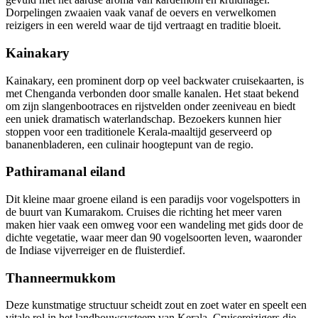
Dorpelingen zwaaien vaak vanaf de oevers en verwelkomen
reizigers in een wereld waar de tijd vertraagt en traditie bloeit.
Kainakary
Kainakary, een prominent dorp op veel backwater cruisekaarten, is
met Chenganda verbonden door smalle kanalen. Het staat bekend
om zijn slangenbootraces en rijstvelden onder zeeniveau en biedt
een uniek dramatisch waterlandschap. Bezoekers kunnen hier
stoppen voor een traditionele Kerala-maaltijd geserveerd op
bananenbladeren, een culinair hoogtepunt van de regio.
Pathiramanal eiland
Dit kleine maar groene eiland is een paradijs voor vogelspotters in
de buurt van Kumarakom. Cruises die richting het meer varen
maken hier vaak een omweg voor een wandeling met gids door de
dichte vegetatie, waar meer dan 90 vogelsoorten leven, waaronder
de Indiase vijverreiger en de fluisterdief.
Thanneermukkom
Deze kunstmatige structuur scheidt zout en zoet water en speelt een
vitale rol in het landbouwsysteem van Kerala. Cruisereizigers die