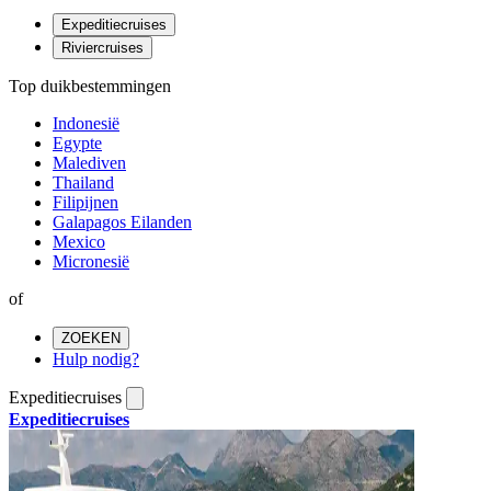
Expeditiecruises
Riviercruises
Top duikbestemmingen
Indonesië
Egypte
Malediven
Thailand
Filipijnen
Galapagos Eilanden
Mexico
Micronesië
of
ZOEKEN
Hulp nodig?
Expeditiecruises
Expeditiecruises