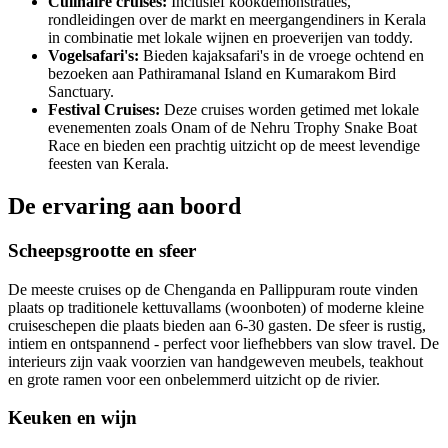
Culinaire cruises:
Inclusief kookdemonstraties,
rondleidingen over de markt en meergangendiners in Kerala
in combinatie met lokale wijnen en proeverijen van toddy.
Vogelsafari's:
Bieden kajaksafari's in de vroege ochtend en
bezoeken aan Pathiramanal Island en Kumarakom Bird
Sanctuary.
Festival Cruises:
Deze cruises worden getimed met lokale
evenementen zoals Onam of de Nehru Trophy Snake Boat
Race en bieden een prachtig uitzicht op de meest levendige
feesten van Kerala.
De ervaring aan boord
Scheepsgrootte en sfeer
De meeste cruises op de Chenganda en Pallippuram route vinden
plaats op traditionele kettuvallams (woonboten) of moderne kleine
cruiseschepen die plaats bieden aan 6-30 gasten. De sfeer is rustig,
intiem en ontspannend - perfect voor liefhebbers van slow travel. De
interieurs zijn vaak voorzien van handgeweven meubels, teakhout
en grote ramen voor een onbelemmerd uitzicht op de rivier.
Keuken en wijn