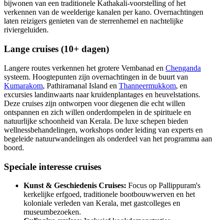
bijwonen van een traditionele Kathakali-voorstelling of het
verkennen van de weelderige kanalen per kano. Overnachtingen
laten reizigers genieten van de sterrenhemel en nachtelijke
riviergeluiden.
Lange cruises (10+ dagen)
Langere routes verkennen het grotere Vembanad en
Chenganda
systeem. Hoogtepunten zijn overnachtingen in de buurt van
Kumarakom
, Pathiramanal Island en
Thanneermukkom
, en
excursies landinwaarts naar kruidenplantages en heuvelstations.
Deze cruises zijn ontworpen voor diegenen die echt willen
ontspannen en zich willen onderdompelen in de spirituele en
natuurlijke schoonheid van Kerala. De luxe schepen bieden
wellnessbehandelingen, workshops onder leiding van experts en
begeleide natuurwandelingen als onderdeel van het programma aan
boord.
Speciale interesse cruises
Kunst & Geschiedenis Cruises:
Focus op Pallippuram's
kerkelijke erfgoed, traditionele bootbouwwerven en het
koloniale verleden van Kerala, met gastcolleges en
museumbezoeken.