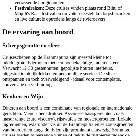
verrassende hoogtepunten.
Festivalreizen
: Deze cruises vinden plaats rond Bihu of
Majuli's Raas festival en omvatten feestelijke dorpsbezoeken
en live culturele optredens langs de rivieroevers.
De ervaring aan boord
Scheepsgrootte en sfeer
Cruiseschepen op de Brahmaputra zijn meestal kleine tot
middelgrote rivierboten met een boetiekachtige, intieme sfeer.
Verwacht 12-30 gastenhutten, gepolijste houten interieurs,
uitgestrekte uitkijkdekken en persoonlijke service. De sfeer is
ontspannen en toch overweldigend - ideaal voor contemplatie,
conversatie en verbinding.
Keuken en Wijn
Dineren aan boord is een combinatie van regionale en internationale
gerechten. Menu's benadrukken Assamese basisgerechten zoals
masor tenga (zure viscurry), rijstwafels en mosterdgroenten. Lokale
ingrediënten, waaronder vis uit de Brahmaputra en seizoensgroenten
van boerderijen langs de rivier, zijn prominent aanwezig. Sommige
cruises bieden bijpassende wijnen of gekruide rijstbieren tijdens de