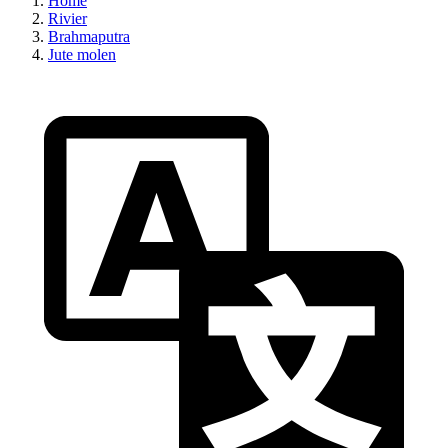
Home
Rivier
Brahmaputra
Jute molen