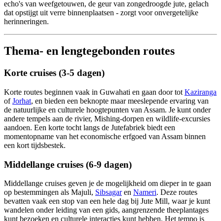
echo's van weefgetouwen, de geur van zongedroogde jute, gelach
dat opstijgt uit verre binnenplaatsen - zorgt voor onvergetelijke
herinneringen.
Thema- en lengtegebonden routes
Korte cruises (3-5 dagen)
Korte routes beginnen vaak in Guwahati en gaan door tot
Kaziranga
of
Jorhat
, en bieden een beknopte maar meeslepende ervaring van
de natuurlijke en culturele hoogtepunten van Assam. Je kunt onder
andere tempels aan de rivier, Mishing-dorpen en wildlife-excursies
aandoen. Een korte tocht langs de Jutefabriek biedt een
momentopname van het economische erfgoed van Assam binnen
een kort tijdsbestek.
Middellange cruises (6-9 dagen)
Middellange cruises geven je de mogelijkheid om dieper in te gaan
op bestemmingen als Majuli,
Sibsagar
en
Nameri
. Deze routes
bevatten vaak een stop van een hele dag bij Jute Mill, waar je kunt
wandelen onder leiding van een gids, aangrenzende theeplantages
kunt bezoeken en culturele interacties kunt hebben. Het tempo is