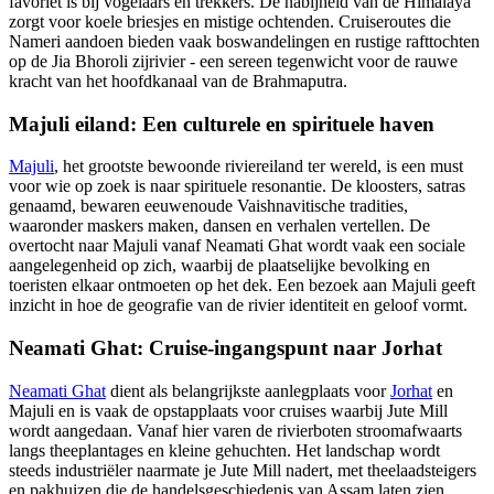
favoriet is bij vogelaars en trekkers. De nabijheid van de Himalaya
zorgt voor koele briesjes en mistige ochtenden. Cruiseroutes die
Nameri aandoen bieden vaak boswandelingen en rustige rafttochten
op de Jia Bhoroli zijrivier - een sereen tegenwicht voor de rauwe
kracht van het hoofdkanaal van de Brahmaputra.
Majuli eiland: Een culturele en spirituele haven
Majuli
, het grootste bewoonde riviereiland ter wereld, is een must
voor wie op zoek is naar spirituele resonantie. De kloosters, satras
genaamd, bewaren eeuwenoude Vaishnavitische tradities,
waaronder maskers maken, dansen en verhalen vertellen. De
overtocht naar Majuli vanaf Neamati Ghat wordt vaak een sociale
aangelegenheid op zich, waarbij de plaatselijke bevolking en
toeristen elkaar ontmoeten op het dek. Een bezoek aan Majuli geeft
inzicht in hoe de geografie van de rivier identiteit en geloof vormt.
Neamati Ghat: Cruise-ingangspunt naar Jorhat
Neamati Ghat
dient als belangrijkste aanlegplaats voor
Jorhat
en
Majuli en is vaak de opstapplaats voor cruises waarbij Jute Mill
wordt aangedaan. Vanaf hier varen de rivierboten stroomafwaarts
langs theeplantages en kleine gehuchten. Het landschap wordt
steeds industriëler naarmate je Jute Mill nadert, met theelaadsteigers
en pakhuizen die de handelsgeschiedenis van Assam laten zien.