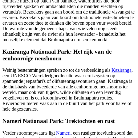
contrast: huizen op palen van bamboe, waterbuffels die door
rijstvelden sjokken en ambachtslieden die manden vlechten op
veranda's. Bezoekers gaan aan boord om de traditionele visvangst te
ervaren. Bezoekers gaan van boord om traditionele vistechnieken te
ervaren en zoete thee te drinken die boven open vuur wordt bereid.
De warmte van de gemeenschap - van wie velen nog steeds
afhankelijk zijn van de rivier als hun levensader - benadrukt het
menselijke element dat Brahmaputra cruisen kenmerkt.
Kaziranga Nationaal Park: Het rijk van de
eenhoornige neushoorn
Weinig bestemmingen spreken zo tot de verbeelding als
Kaziranga
,
een UNESCO Werelderfgoedlocatie waar cruisegasten op
spannende jeepsafari's of olifantenrugavonturen gaan. Kaziranga is
de thuisbasis van tweederde van alle eenhoornige neushoorns ter
wereld, maar ook van tijgers, wilde olifanten en een levendig
vogelleven en is een kroonjuweel in Brahmaputra routes.
Rivierboten meren vaak aan in de buurt van het park voor halve of
hele dagexcursies.
Nameri Nationaal Park: Trektochten en rust
Verder stroomopwaarts ligt
Nameri
, een rustiger toevluchtsoord dat