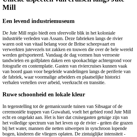
Mill
Een levend industriemuseum
De Jute Mill regio biedt een sfeervolle blik in het koloniale
industriële verleden van Assam. Deze fabrieken langs de rivier
waren ooit van vitaal belang voor de Britse scheepvaart en
verwerkten jutevezels tot zakken en touwen die over de hele wereld
werden geëxporteerd. Vandaag de dag vormen hun verroeste
tandwielen en golfplaten daken een spookachtige achtergrond voor
fotografie en contemplatie. Gasten van riviercruises kunnen vaak
van boord gaan voor begeleide wandelingen langs de periferie van
de fabriek, waar voormalige arbeiders en plaatselijke historici
verhalen vertellen over arbeid, veerkracht en transitie.
Ruwe schoonheid en lokale kleur
In tegenstelling tot de gemanicuurde tuinen van Sibsagar of de
ceremoniële trappen van Guwahati, voelt het gebied rond Jute Mill
echt en ongelakt aan. Het is hier dat cruisegasten getuige zijn van
het volledige spectrum van het leven op de rivier - geiten die grazen
bij het water, mannen die netten uitwerpen in synchroon lopende
bogen, kinderen die vliegers oplaten. De zintuiglijke intensiteit -