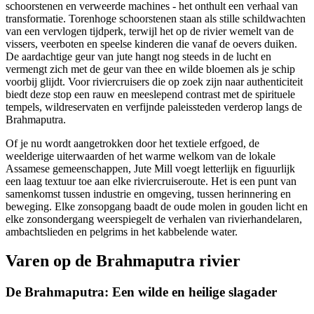
schoorstenen en verweerde machines - het onthult een verhaal van
transformatie. Torenhoge schoorstenen staan als stille schildwachten
van een vervlogen tijdperk, terwijl het op de rivier wemelt van de
vissers, veerboten en speelse kinderen die vanaf de oevers duiken.
De aardachtige geur van jute hangt nog steeds in de lucht en
vermengt zich met de geur van thee en wilde bloemen als je schip
voorbij glijdt. Voor riviercruisers die op zoek zijn naar authenticiteit
biedt deze stop een rauw en meeslepend contrast met de spirituele
tempels, wildreservaten en verfijnde paleissteden verderop langs de
Brahmaputra.
Of je nu wordt aangetrokken door het textiele erfgoed, de
weelderige uiterwaarden of het warme welkom van de lokale
Assamese gemeenschappen, Jute Mill voegt letterlijk en figuurlijk
een laag textuur toe aan elke riviercruiseroute. Het is een punt van
samenkomst tussen industrie en omgeving, tussen herinnering en
beweging. Elke zonsopgang baadt de oude molen in gouden licht en
elke zonsondergang weerspiegelt de verhalen van rivierhandelaren,
ambachtslieden en pelgrims in het kabbelende water.
Varen op de Brahmaputra rivier
De Brahmaputra: Een wilde en heilige slagader