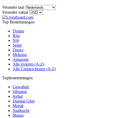
Verander taal
Verander valuat
Top Bestemmingen
Donau
Rijn
Nijl
Seine
Douro
Mekong
Amazone
Alle rivieren (A-Z)
Alle Cruiseschepen (A-Z)
Topbestemmingen
Guwahati
Sibsagar
Jorhat
Dungar Ghat
Majuli
Sualkuchi
Manas