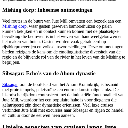
Mishing dorp: Inheemse ontmoetingen
Veel routes in de buurt van Jute Mill omvatten een bezoek aan een
Mishing dorp
, waar gasten geweven bamboehuizen op palen
kunnen bekijken en in contact kunnen komen met de plaatselijke
bevolking die bedreven is in het weven van handweefgetouwen en
het maken van boten. Gasten worden vaak getrakteerd op
rijstbierproeverijen en volksdansvoorstellingen. Deze ontmoetingen
bieden reizigers de kans om de etnolinguïstische diversiteit van de
regio en de blijvende rol van de rivier in het leven van de Mishing te
begrijpen.
Sibsagar: Echo's van de Ahom-dynastie
Sibsagar
, ooit de hoofdstad van het Ahom Koninkrijk, is bezaaid
met grote tempels, paleisruïnes en enorme kunstmatige tanks. De
historische rijkdom contrasteert met de industriële functionaliteit van
Jute Mill, waardoor het een populaire halte is voor diegenen die
geïntrigeerd zijn door dynastieke erfenissen. Veel luxe cruises
verbinden Jute Mill met excursies naar Sibsagar en rijgen zo handel
en cultuur door de eeuwen heen aaneen.
Unieke aspecten van cruisen langs Jute