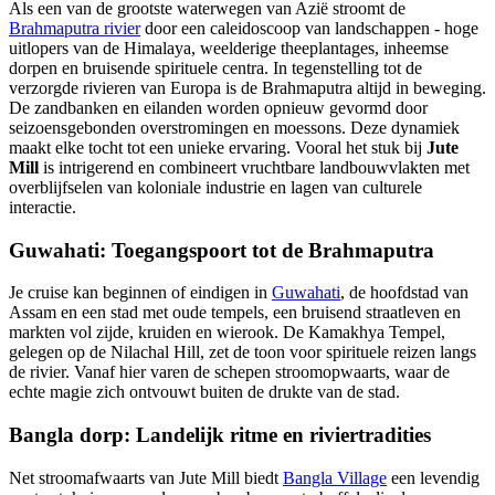
Als een van de grootste waterwegen van Azië stroomt de
Brahmaputra rivier
door een caleidoscoop van landschappen - hoge
uitlopers van de Himalaya, weelderige theeplantages, inheemse
dorpen en bruisende spirituele centra. In tegenstelling tot de
verzorgde rivieren van Europa is de Brahmaputra altijd in beweging.
De zandbanken en eilanden worden opnieuw gevormd door
seizoensgebonden overstromingen en moessons. Deze dynamiek
maakt elke tocht tot een unieke ervaring. Vooral het stuk bij
Jute
Mill
is intrigerend en combineert vruchtbare landbouwvlakten met
overblijfselen van koloniale industrie en lagen van culturele
interactie.
Guwahati: Toegangspoort tot de Brahmaputra
Je cruise kan beginnen of eindigen in
Guwahati
, de hoofdstad van
Assam en een stad met oude tempels, een bruisend straatleven en
markten vol zijde, kruiden en wierook. De Kamakhya Tempel,
gelegen op de Nilachal Hill, zet de toon voor spirituele reizen langs
de rivier. Vanaf hier varen de schepen stroomopwaarts, waar de
echte magie zich ontvouwt buiten de drukte van de stad.
Bangla dorp: Landelijk ritme en riviertradities
Net stroomafwaarts van Jute Mill biedt
Bangla Village
een levendig