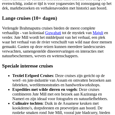
evenwichtig, zodat er tijd is voor yogasessies bij zonsopgang op het
dek, marktbezoeken en verhalenavonden met historici aan boord.
Lange cruises (10+ dagen)
Verlengde Brahmaputra cruises bieden de meest complete
verhaallijn - van koloniaal
Guwahati
tot de mystiek van
Majuli
en
verder. Jute Mill wordt het middelpunt van het verhaal, een plek
waar het verhaal van de rivier verschuift van wild naar door mensen
gemaakt. Gasten op deze reizen kunnen meerdere landexcursies
verwachten, samengestelde dineerervaringen en interacties met
natuurbeschermers, wevers en wetenschappers.
Speciale interesse cruises
Textiel Erfgoed Cruises
: Deze cruises zijn gericht op de
weef- en jute-industrie van Assam en omvatten bezoeken aan
fabrieken, weefdemonstraties en handwerkworkshops.
Expedities met wilde dieren en vogels
: Deze cruises
combineren Jute Mill met een bezoek aan Kaziranga en
Nameri en zijn ideaal voor fotografen en natuurliefhebbers.
Culinaire tochten
: Duik in de Assamese keuken met
kookdemo's, dorpsfeesten en proeverijen aan boord. De
rustieke smaken rond Jute Mill, vooral jute bladcurry, bieden