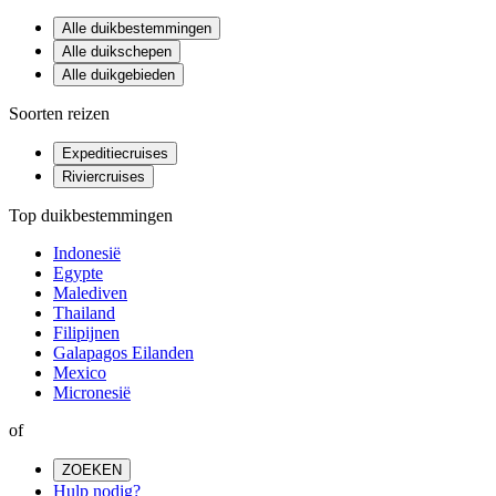
Alle duikbestemmingen
Alle duikschepen
Alle duikgebieden
Soorten reizen
Expeditiecruises
Riviercruises
Top duikbestemmingen
Indonesië
Egypte
Malediven
Thailand
Filipijnen
Galapagos Eilanden
Mexico
Micronesië
of
ZOEKEN
Hulp nodig?