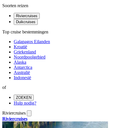
Soorten reizen
Riviercruises
Duikcruises
Top cruise bestemmingen
Galapagos Eilanden
Kroatië
Griekenland
Noordpoolgebied
Alaska
Antarctica
Australië
Indonesië
of
ZOEKEN
Hulp nodig?
Riviercruises
Riviercruises