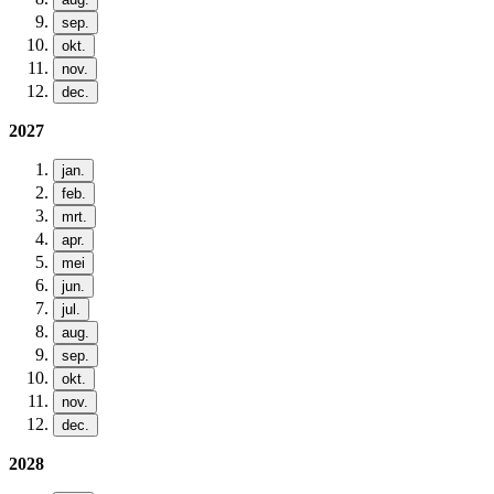
sep.
okt.
nov.
dec.
2027
jan.
feb.
mrt.
apr.
mei
jun.
jul.
aug.
sep.
okt.
nov.
dec.
2028