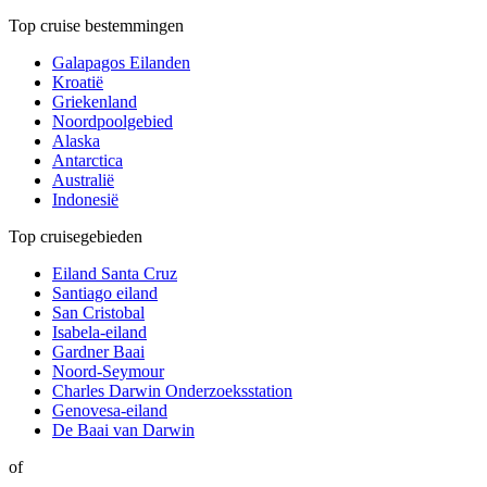
Top cruise bestemmingen
Galapagos Eilanden
Kroatië
Griekenland
Noordpoolgebied
Alaska
Antarctica
Australië
Indonesië
Top cruisegebieden
Eiland Santa Cruz
Santiago eiland
San Cristobal
Isabela-eiland
Gardner Baai
Noord-Seymour
Charles Darwin Onderzoeksstation
Genovesa-eiland
De Baai van Darwin
of