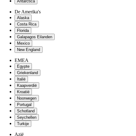
Antarctica
De Amerika's
Alaska
Costa Rica
Florida
Galapagos Eilanden
Mexico
New England
EMEA
Egypte
Griekenland
Italië
Kaapverdië
Kroatië
Noorwegen
Portugal
Schotland
Seychellen
Turkije
Azië