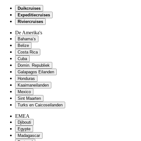
Duikcruises
Expeditiecruises
Riviercruises
De Amerika's
Bahama’s
Belize
Costa Rica
Cuba
Domin. Republiek
Galapagos Eilanden
Honduras
Kaaimaneilanden
Mexico
Sint Maarten
Turks en Caicoseilanden
EMEA
Djibouti
Egypte
Madagascar