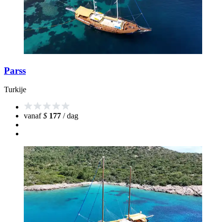
Parss
Turkije
vanaf
$
177
/ dag