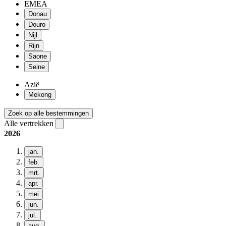
EMEA
Donau
Douro
Nijl
Rijn
Saone
Seine
Azië
Mekong
Zoek op alle bestemmingen
Alle vertrekken
2026
jan.
feb.
mrt.
apr.
mei
jun.
jul.
aug.