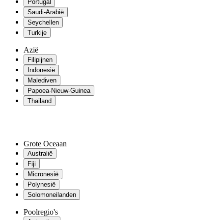
Portugal
Saudi-Arabië
Seychellen
Turkije
Azië
Filipijnen
Indonesië
Malediven
Papoea-Nieuw-Guinea
Thailand
Grote Oceaan
Australië
Fiji
Micronesië
Polynesië
Solomoneilanden
Poolregio's