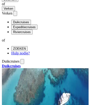
of
Verken
Verken
Duikcruises
Expeditiecruises
Riviercruises
of
ZOEKEN
Hulp nodig?
Duikcruises
Duikcruises