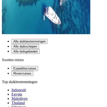
Alle duikbestemmingen
Alle duikschepen
Alle duikgebieden
Soorten reizen
Expeditiecruises
Riviercruises
Top duikbestemmingen
Indonesië
Egypte
Malediven
Thailand