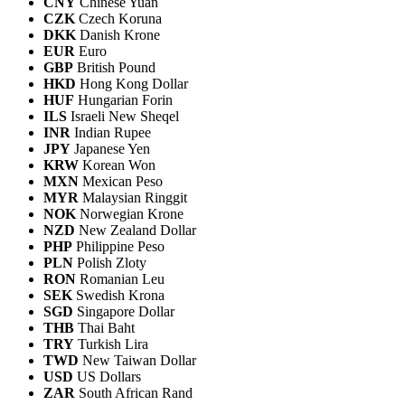
CNY
Chinese Yuan
CZK
Czech Koruna
DKK
Danish Krone
EUR
Euro
GBP
British Pound
HKD
Hong Kong Dollar
HUF
Hungarian Forin
ILS
Israeli New Sheqel
INR
Indian Rupee
JPY
Japanese Yen
KRW
Korean Won
MXN
Mexican Peso
MYR
Malaysian Ringgit
NOK
Norwegian Krone
NZD
New Zealand Dollar
PHP
Philippine Peso
PLN
Polish Zloty
RON
Romanian Leu
SEK
Swedish Krona
SGD
Singapore Dollar
THB
Thai Baht
TRY
Turkish Lira
TWD
New Taiwan Dollar
USD
US Dollars
ZAR
South African Rand