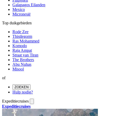
Filipijnen
Galapagos Eilanden
Mexico
Micronesië
Top duikgebieden
Rode Zee
Thistlegorm
Ras Mohammed
Komodo
Raja Ampat
Straat van Tiran
The Brothers
Abu Nuhas
Misool
of
ZOEKEN
Hulp nodig?
Expeditiecruises
Expeditiecruises