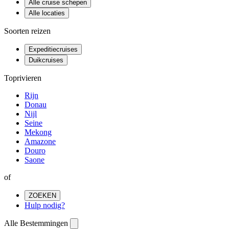
Alle cruise schepen
Alle locaties
Soorten reizen
Expeditiecruises
Duikcruises
Toprivieren
Rijn
Donau
Nijl
Seine
Mekong
Amazone
Douro
Saone
of
ZOEKEN
Hulp nodig?
Alle Bestemmingen