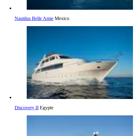
Nautilus Belle Amie
Mexico
Discovery II
Egypte