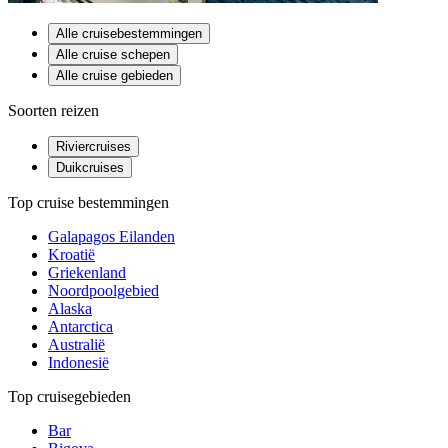
Alle cruisebestemmingen
Alle cruise schepen
Alle cruise gebieden
Soorten reizen
Riviercruises
Duikcruises
Top cruise bestemmingen
Galapagos Eilanden
Kroatië
Griekenland
Noordpoolgebied
Alaska
Antarctica
Australië
Indonesië
Top cruisegebieden
Bar