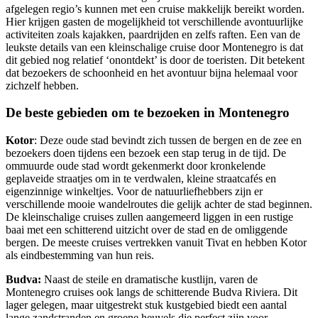
afgelegen regio’s kunnen met een cruise makkelijk bereikt worden.
Hier krijgen gasten de mogelijkheid tot verschillende avontuurlijke
activiteiten zoals kajakken, paardrijden en zelfs raften. Een van de
leukste details van een kleinschalige cruise door Montenegro is dat
dit gebied nog relatief ‘onontdekt’ is door de toeristen. Dit betekent
dat bezoekers de schoonheid en het avontuur bijna helemaal voor
zichzelf hebben.
De beste gebieden om te bezoeken in Montenegro
Kotor
: Deze oude stad bevindt zich tussen de bergen en de zee en
bezoekers doen tijdens een bezoek een stap terug in de tijd. De
ommuurde oude stad wordt gekenmerkt door kronkelende
geplaveide straatjes om in te verdwalen, kleine straatcafés en
eigenzinnige winkeltjes. Voor de natuurliefhebbers zijn er
verschillende mooie wandelroutes die gelijk achter de stad beginnen.
De kleinschalige cruises zullen aangemeerd liggen in een rustige
baai met een schitterend uitzicht over de stad en de omliggende
bergen. De meeste cruises vertrekken vanuit Tivat en hebben
Kotor
als eindbestemming van hun reis.
Budva:
Naast de steile en dramatische kustlijn, varen de
Montenegro cruises ook langs de schitterende
Budva
Riviera. Dit
lager gelegen, maar uitgestrekt stuk kustgebied biedt een aantal
lange zandstranden en groene heuvels die perfect zijn voor