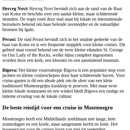
Herceg Novi:
Herceg Novi
bevindt zich aan de rand van de Baai
van Kotor en beschikt over een aantal kleine, maar schitterende
stranden. De regio rond deze stad staat bij lokale en internationale
bezoekers bekend om haar helende zeemodder en de natuurlijke
bronnen bij Igalo.
Perast:
De stad
Perast
bevindt zich in het smalste gedeelte van de
baai van Kotor en is een frequente stopplek voor kleine cruises. Dit
gebied staat vooral bekend om de twee kleine eilanden St. George
en Our Lady of the Rocks, welke bijna compleet ingenomen
worden door een kerk, een klooster en een aansluitend museum.
Bigova:
Het kleine vissersdorpje
Bigova
is een populaire stop voor
jachten en kleine cruiseschepen door haar schitterende haven. Voor
cruise-gasten is dit een ideale plek om de sfeer van een klein
traditioneel Montenegrijns kustdorp te proeven. Met maar twee
kleine lokale restaurants en een winkel biedt Bigova een rustige en
intieme ervaring van de lokale cultuur.
De beste reistijd voor een cruise in Montenegro
Montenegro heeft een Middellands zeeklimaat met lange, hete
zomerdagen en een koele, maar aangename herfst en lente. Het
hoogseizoen voor de cruises loopt van mei tot september.