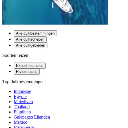
Alle duikbestemmingen
Alle duikschepen
Alle duikgebieden
Soorten reizen
Expeditiecruises
Riviercruises
Top duikbestemmingen
Indonesië
Egypte
Malediven
Thailand
Filipijnen
Galapagos Eilanden
Mexico
Micronesië