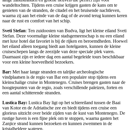
wandeltochten. Tijdens een cruise krijgen gasten de kans om te
genieten van de stranden, de citadel en het bruisende nachtleven,
waarna zij aan het einde van de dag of de avond terug kunnen keren
naar de rust en comfort van het schip.
Sveti Stefan
: Ten zuidoosten van Budva, ligt het kleine eiland
Sveti
Stefan
. Deze voormalige kleine stadsgemeenschap is nu een eiland
met luxe hotel dat favoriet is bij de rijken en beroemdheden. Hoewel
het eiland alleen toegang biedt aan hotelgasten, kunnen de kleine
cruiseschepen langs de zeezijde van deze speciale plek varen.
Daarnaast zijn er iedere dag een aantal begeleide tours beschikbaar
voor een kleine hoeveelheid bezoekers.
Bar:
Met haar lange stranden en talrijke archeologische
vindplaatsen is de regio van
Bar
een populaire stop tijdens een
kleinschalige cruise in Montenegro. Cruises brengen gasten naar de
hoogtepunten van de regio, zoals verschillende paleizen, forten en
een aantal schitterende stranden.
Lustica Bay:
Lustica Bay
ligt op het schiereiland tussen de Baai
van Kotor en de Adriatische zee en biedt tijdens een cruise een
glorieus uitzicht over beide zijden van de kust van Montenegro. De
rustige haven is een fijne plek om te stoppen, waarna gasten het
Zanjice strand kunnen bezoeken en kunnen zwemmen in de
kristalheldere wateren.