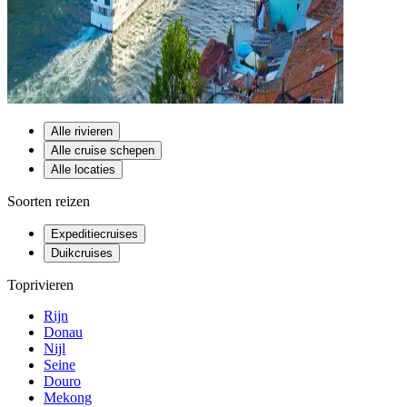
Alle rivieren
Alle cruise schepen
Alle locaties
Soorten reizen
Expeditiecruises
Duikcruises
Toprivieren
Rijn
Donau
Nijl
Seine
Douro
Mekong