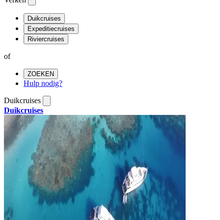
Duikcruises
Expeditiecruises
Riviercruises
of
ZOEKEN
Hulp nodig?
Duikcruises
Duikcruises