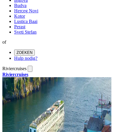
Bigova
Budva
Herceg Novi
Kotor
Lustica Baai
Perast
Sveti Stefan
of
ZOEKEN
Hulp nodig?
Riviercruises
Riviercruises