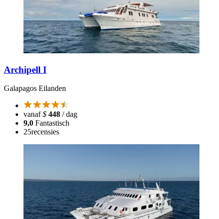
Archipell I
Galapagos Eilanden
vanaf
$
448
/ dag
9,0
Fantastisch
25
recensies