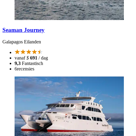
Seaman Journey
Galapagos Eilanden
vanaf
$
691
/ dag
9,3
Fantastisch
6
recensies