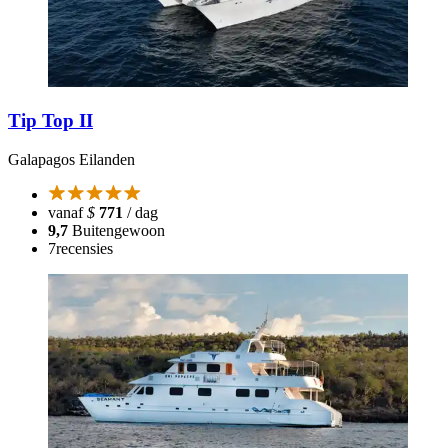
Tip Top II
Galapagos Eilanden
vanaf
$
771
/ dag
9,7
Buitengewoon
7
recensies