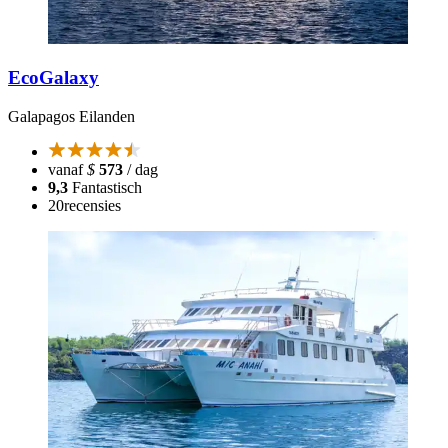
EcoGalaxy
Galapagos Eilanden
vanaf
$
573
/ dag
9,3
Fantastisch
20
recensies