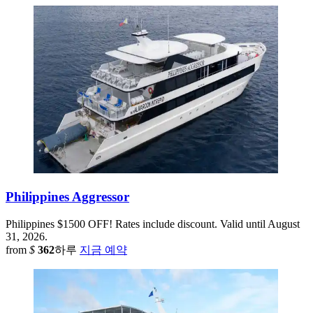
Philippines Aggressor
Philippines
$1500 OFF! Rates include discount. Valid until August
31, 2026.
from
$
362
하루
지금 예약