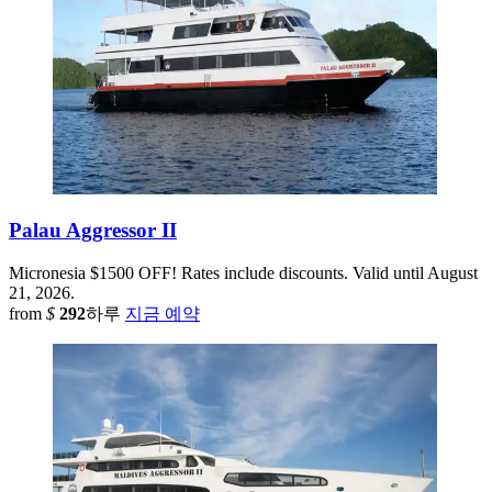
Palau Aggressor II
Micronesia
$1500 OFF! Rates include discounts. Valid until August
21, 2026.
from
$
292
하루
지금 예약