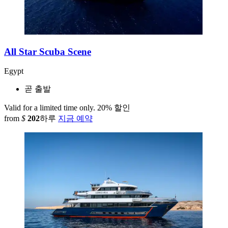
All Star Scuba Scene
Egypt
곧 출발
Valid for a limited time only.
20% 할인
from
$
202
하루
지금 예약