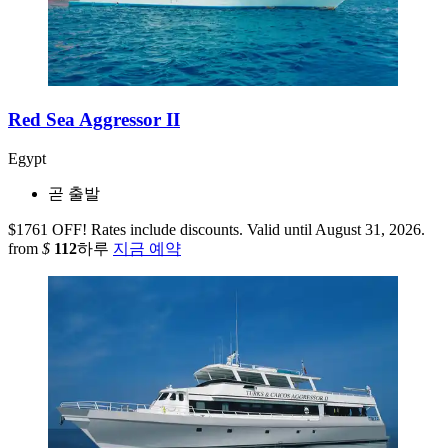
Red Sea Aggressor II
Egypt
곧 출발
$1761 OFF! Rates include discounts. Valid until August 31, 2026.
from
$
112
하루
지금 예약