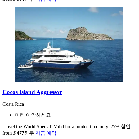
Cocos Island Aggressor
Costa Rica
미리 예약하세요
Travel the World Special! Valid for a limited time only.
25% 할인
from
$
477
하루
지금 예약