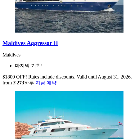
Maldives Aggressor II
Maldives
마지막 기회!
$1800 OFF! Rates include discounts. Valid until August 31, 2026.
from
$
273
하루
지금 예약