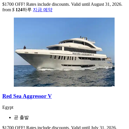
$1700 OFF! Rates include discounts. Valid until August 31, 2026.
from
$
124
하루
지금 예약
Red Sea Aggressor V
Egypt
곧 출발
$1700 OFF! Rates include discounts. Valid until July 31, 2026.