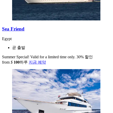
Sea Friend
Egypt
곧 출발
Summer Special! Valid for a limited time only.
30% 할인
from
$
100
하루
지금 예약