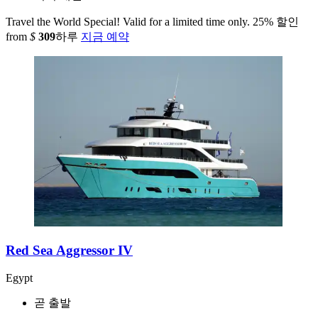
Travel the World Special! Valid for a limited time only.
25% 할인
from
$
309
하루
지금 예약
Red Sea Aggressor IV
Egypt
곧 출발