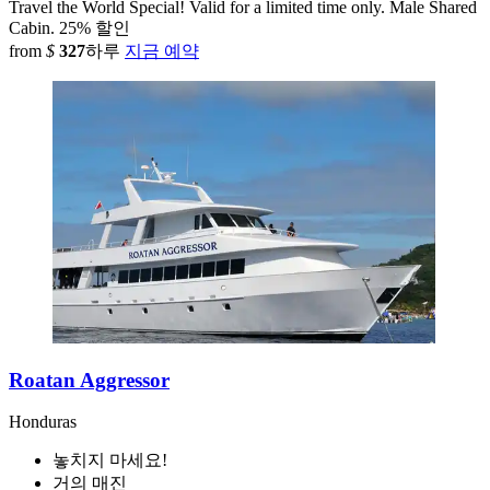
Travel the World Special! Valid for a limited time only. Male Shared
Cabin.
25% 할인
from
$
327
하루
지금 예약
Roatan Aggressor
Honduras
놓치지 마세요!
거의 매진