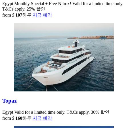
Egypt
Monthly Special + Free Nitrox! Valid for a limited time only.
T&Cs apply.
25% 할인
from
$
107
하루
지금 예약
Topaz
Egypt
Valid for a limited time only. T&Cs apply.
30% 할인
from
$
160
하루
지금 예약