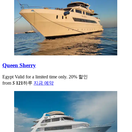
Queen Sherry
Egypt
Valid for a limited time only.
20% 할인
from
$
121
하루
지금 예약