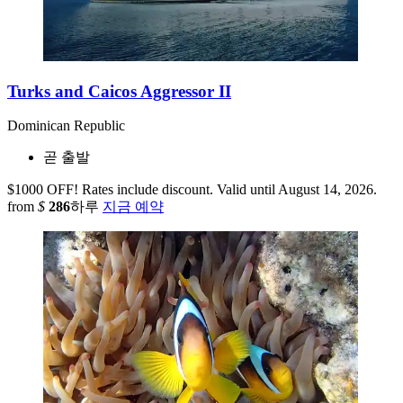
Turks and Caicos Aggressor II
Dominican Republic
곧 출발
$1000 OFF! Rates include discount. Valid until August 14, 2026.
from
$
286
하루
지금 예약