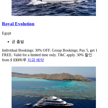
Royal Evolution
Egypt
곧 출발
Individual Bookings: 30% OFF. Group Bookings: Pay 5, get 1
FREE. Valid for a limited time only. T&C apply.
30% 할인
from
$
133
하루
지금 예약