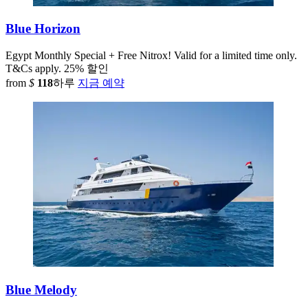
Blue Horizon
Egypt
Monthly Special + Free Nitrox! Valid for a limited time only.
T&Cs apply.
25% 할인
from
$
118
하루
지금 예약
Blue Melody