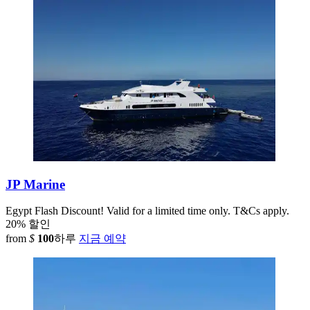
JP Marine
Egypt
Flash Discount! Valid for a limited time only. T&Cs apply.
20% 할인
from
$
100
하루
지금 예약