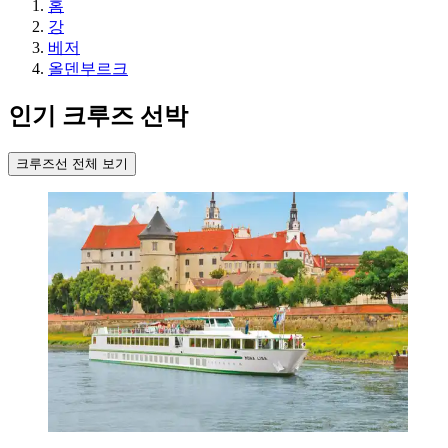
홈
강
베저
올덴부르크
인기 크루즈 선박
크루즈선 전체 보기