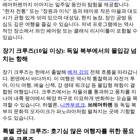
레머하펜까지 이어지는 일주일 동안의 탐험을 제공합니다.
"한자 전통" 또는 "정원과 미식" 등의 테마로 작은 마을과 대도
시가 균형 있게 섞여 있으며 대성당, 현지 농장, 장인 공방 등
심도 깊은 여행을 즐길 수 있습니다. 저녁 프로그램에는 역사
적인 장소에서 와인 페어링 또는 클래식 리사이틀이 포함될 수
있습니다.
장기 크루즈(10일 이상): 독일 북부에서의 몰입감 넘
치는 항해
장기 크루즈는 한에서 출발해
베저 강의
전체 흐름을 따라갑니
다. 뮌덴에서 바다까지. 이 여행은 역사적 통찰력과 자전거 투
어, 미식 여행, 예술 산책, 강 생태 워크샵 등 몰입형 체험이 결
합된 여행입니다. 크루즈에서는 자물쇠를 통과하고 풍차를 지
나며 내륙 평야에서 해양 하구로 미묘하게 변화하는 모습을 목
격할 수 있습니다. 하멜른,
니엔부르크
,
브레머하펜
등 독일 북
부의 문화적 모자이크가 파노라마처럼 펼쳐지는 곳에 기항할
수도 있습니다.
특별 관심 크루즈: 호기심 많은 여행자를 위한 풍요
로운 크루즈