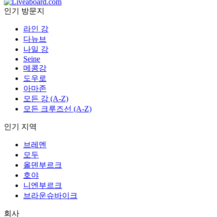
인기 방문지
라인 강
다뉴브
나일 강
Seine
메콩강
도우로
아마존
모든 강 (A-Z)
모든 크루즈선 (A-Z)
인기 지역
브레멘
모두
올덴부르크
호야
니엔부르크
브라운슈바이크
회사