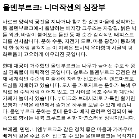
올덴부르크: 니더작센의 심장부
바로크 양식의 궁전을 지나거나 활기찬 강변 마을에 정박하는
등 올덴부르크에서 출발하는 베저강 크루즈는 자갈길, 붉은 벽
돌 외관, 바람이 불어오는 들판 등 매 순간 감각적인 태피스트
리를 선사합니다. 운하 수문, 자전거 도로, 마을 광장이 동화책
의 한 장처럼 펼쳐지는 이 지역은 도시의 우아함과 시골의 평
화로움이 고요하게 어우러진 곳입니다.
한때 대공이 거주했던 올덴부르크는 나무가 늘어선 수로와 왕
실 건축물이 매력적인 곳입니다. 슐로스 올덴부르크 궁전은 현
재 세계적인 수준의 미술관이 자리한 신고전주의 랜드마크로
도심을 지배하고 있습니다. 도시를 가로지르는 운하가 녹색 유
리로 된 수맥처럼 이어져 있고, 그 사이로 목조 주택과 계단식
카페가 늘어서 있습니다. 부티크와 브래서리로 가득한 활기찬
보행자 구역은 해변에서 즐거운 하루를 보낼 수 있게 해줍니
다. 올덴부르크 운하는 훈테 운하와 베저 운하로 연결되어 북
쪽으로 향하는 내륙 크루즈를 위한 자연스러운 정박지입니다.
브레멘, 민덴, 니엔부르크와 같은 경치 좋은 마을과 가까우며
베저와 같은 주요 강에 접근할 수 있는 올덴부르크는 목적지이