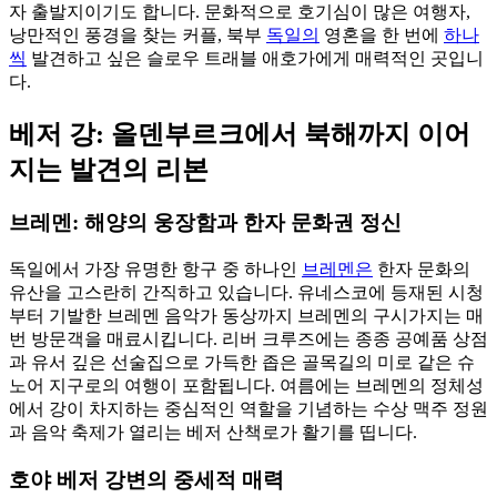
자 출발지이기도 합니다. 문화적으로 호기심이 많은 여행자,
낭만적인 풍경을 찾는 커플, 북부
독일의
영혼을 한 번에
하나
씩
발견하고 싶은 슬로우 트래블 애호가에게 매력적인 곳입니
다.
베저 강: 올덴부르크에서 북해까지 이어
지는 발견의 리본
브레멘: 해양의 웅장함과 한자 문화권 정신
독일에서 가장 유명한 항구 중 하나인
브레멘은
한자 문화의
유산을 고스란히 간직하고 있습니다. 유네스코에 등재된 시청
부터 기발한 브레멘 음악가 동상까지 브레멘의 구시가지는 매
번 방문객을 매료시킵니다. 리버 크루즈에는 종종 공예품 상점
과 유서 깊은 선술집으로 가득한 좁은 골목길의 미로 같은 슈
노어 지구로의 여행이 포함됩니다. 여름에는 브레멘의 정체성
에서 강이 차지하는 중심적인 역할을 기념하는 수상 맥주 정원
과 음악 축제가 열리는 베저 산책로가 활기를 띱니다.
호야 베저 강변의 중세적 매력