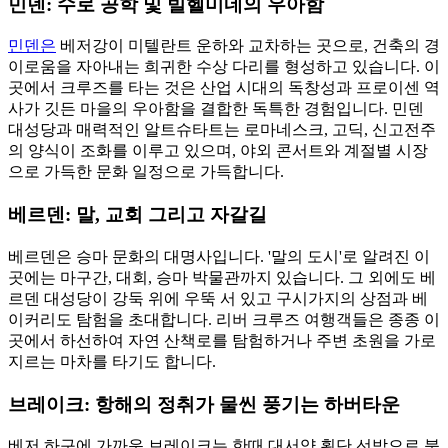
민덴: 수로 공학 및 빌헬미네의 우아함
민덴은
베저강이 미텔란트 운하와 교차하는 곳으로, 건축의 경
이로움을 자아내는 희귀한 수상 다리를 형성하고 있습니다. 이
곳에서 크루즈를 타는 것은 산업 시대의 독창성과 프로이센 역
사가 깃든 마을의 우아함을 결합한 독특한 경험입니다. 민덴
대성당과 매력적인 알트슈타트는 로마네스크, 고딕, 신고전주
의 양식이 조화를 이루고 있으며, 야외 콘서트와 계절별 시장
으로 가득한 문화 일정으로 가득합니다.
베르덴: 말, 교회 그리고 자갈길
베르덴은 승마 문화의 대명사입니다. '말의 도시'로 알려진 이
곳에는 마구간, 대회, 승마 박물관까지 있습니다. 그 외에도 베
르덴 대성당이 강둑 위에 우뚝 서 있고 구시가지의 상점과 베
이커리도 탐험을 초대합니다. 리버 크루즈 여행객들은 종종 이
곳에서 하선하여 자연 산책로를 탐험하거나 주변 초원을 가로
지르는 마차를 타기도 합니다.
브레이크: 항해의 정취가 물씬 풍기는 하버타운
베저 하구에 가까운 브레이크는 한때 대서양 횡단 선박으로 붐