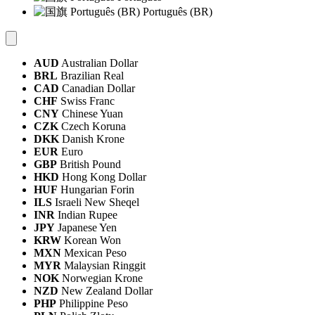
Português (BR)
AUD
Australian Dollar
BRL
Brazilian Real
CAD
Canadian Dollar
CHF
Swiss Franc
CNY
Chinese Yuan
CZK
Czech Koruna
DKK
Danish Krone
EUR
Euro
GBP
British Pound
HKD
Hong Kong Dollar
HUF
Hungarian Forin
ILS
Israeli New Sheqel
INR
Indian Rupee
JPY
Japanese Yen
KRW
Korean Won
MXN
Mexican Peso
MYR
Malaysian Ringgit
NOK
Norwegian Krone
NZD
New Zealand Dollar
PHP
Philippine Peso