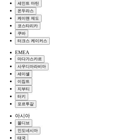
세인트 마틴
온두라스
케이맨 제도
코스타리카
쿠바
터크스 케이커스
EMEA
마다가스카르
사우디아라비아
세이셸
이집트
지부티
터키
포르투갈
아시아
몰디브
인도네시아
태국