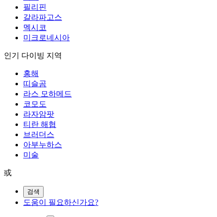
필리핀
갈라파고스
멕시코
미크로네시아
인기 다이빙 지역
홍해
띠슬곰
라스 모하메드
코모도
라자암팟
티란 해협
브러더스
아부누하스
미술
或
검색
도움이 필요하신가요?