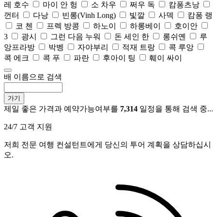
레 호수
마이 안 헝
소 차우
쩌우 독
캄퐁츠낭
껀터
다낭
빈롱(Vinh Long)
빛깔
사덱
캄퐁 랭
코 첸
프렉 방콩
하노이
하롱베이
호이안
3
광시
그런 다음 누워
돈 세인 한
롱쉬옌
루
앙프라방
박벵
자야부리
적재 트랑
콕 루앙
콕 에크
콕 푸
파란
후아이 팅
훼이 싸이
배 이름으로 검색
가기
제일 좋은 가격과 예약가능여부를
7,314
일정을 통해 검색 중...
24/7 고객 지원
저희 전문 여행 컨설턴트에게 당신의 투어 계획을 상담하십시
오.