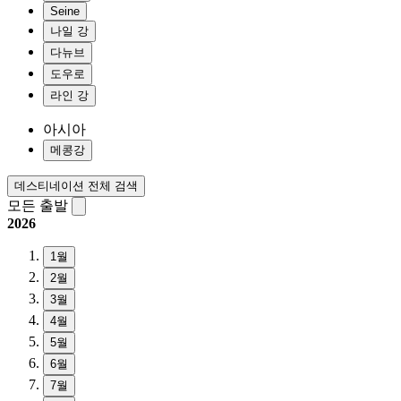
Seine
나일 강
다뉴브
도우로
라인 강
아시아
메콩강
데스티네이션 전체 검색
모든 출발
2026
1월
2월
3월
4월
5월
6월
7월