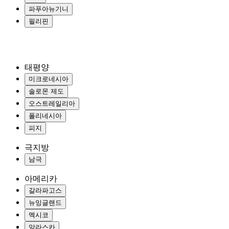
파푸아뉴기니
필리핀
태평양
미크로네시아
솔로몬 제도
오스트레일리아
폴리네시아
피지
극지방
남극
아메리카
갈라파고스
뉴잉글랜드
멕시코
알라스카