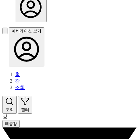
네비게이션 보기
홈
강
조회
조회
필터
강
메콩강