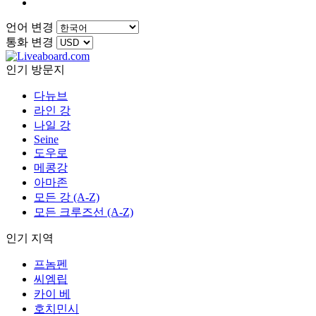
언어 변경
통화 변경
인기 방문지
다뉴브
라인 강
나일 강
Seine
도우로
메콩강
아마존
모든 강 (A-Z)
모든 크루즈선 (A-Z)
인기 지역
프놈펜
씨엠립
카이 베
호치민시