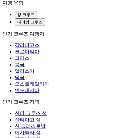
여행 유형
강 크루즈
다이빙 크루즈
인기 크루즈 여행지
갈라파고스
크로아티아
그리스
북극
알라스카
남극
오스트레일리아
인도네시아
인기 크루즈 지역
산타 크루즈 섬
산티아고 섬
산 크리스토발
이사벨라 섬