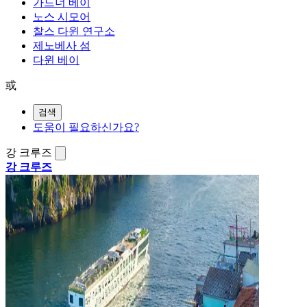
가드너 베이
노스 시모어
찰스 다윈 연구소
제노베사 섬
다윈 베이
或
검색
도움이 필요하신가요?
강 크루즈
강 크루즈