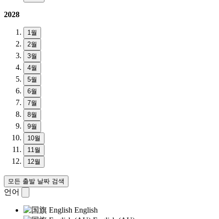
2028
1월
2월
3월
4월
5월
6월
7월
8월
9월
10월
11월
12월
모든 출발 날짜 검색
언어
English