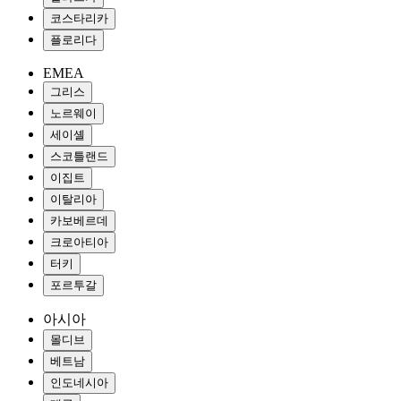
코스타리카
플로리다
EMEA
그리스
노르웨이
세이셸
스코틀랜드
이집트
이탈리아
카보베르데
크로아티아
터키
포르투갈
아시아
몰디브
베트남
인도네시아