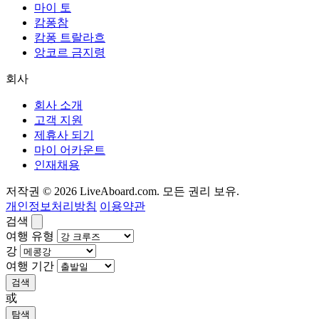
마이 토
캄퐁참
캄퐁 트랄라흐
앙코르 금지령
회사
회사 소개
고객 지원
제휴사 되기
마이 어카운트
인재채용
저작권 © 2026 LiveAboard.com. 모든 권리 보유.
개인정보처리방침
이용약관
검색
여행 유형
강
여행 기간
검색
或
탐색