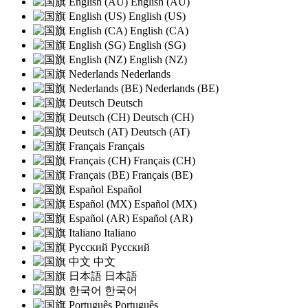
English (AU)
English (US)
English (CA)
English (SG)
English (NZ)
Nederlands
Nederlands (BE)
Deutsch
Deutsch (CH)
Deutsch (AT)
Français
Français (CH)
Français (BE)
Español
Español (MX)
Español (AR)
Italiano
Русский
中文
日本語
한국어
Português