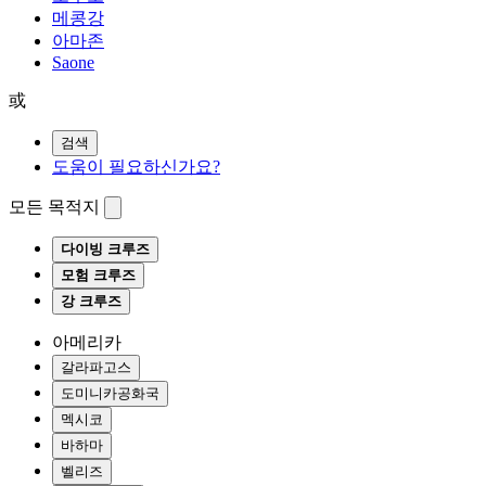
메콩강
아마존
Saone
或
검색
도움이 필요하신가요?
모든 목적지
다이빙 크루즈
모험 크루즈
강 크루즈
아메리카
갈라파고스
도미니카공화국
멕시코
바하마
벨리즈