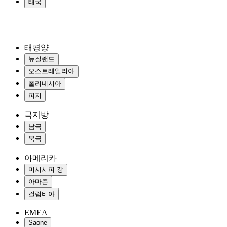
태국
태평양
뉴질랜드
오스트레일리아
폴리네시아
피지
극지방
남극
북극
아메리카
미시시피 강
아마존
컬럼비아
EMEA
Saone