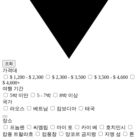
조회
가격대
$ 1,200 - $ 2,300
$ 2,300 - $ 3,500
$ 3,500 - $ 4,600
$ 4,600+
여행 기간
5박 미만
5 - 7박
8박 이상
국가
라오스
베트남
캄보디아
태국
장소
프놈펜
씨엠립
마이 토
카이 베
호치민시
캄퐁 트랄라흐
캄퐁참
앙코르 금지령
지엥 섬
톤