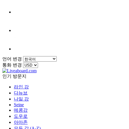
언어 변경
통화 변경
인기 방문지
라인 강
다뉴브
나일 강
Seine
메콩강
도우로
아마존
모든 강 (A-Z)