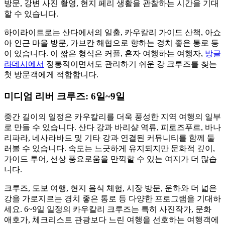
방문, 강변 사진 촬영, 현지 페리 생활을 관찰하는 시간을 기대
할 수 있습니다.
하이라이트로는 산다에서의 일출, 카우칼리 가이드 산책, 아쇼
아 인근 마을 방문, 가브칸 해협으로 향하는 경치 좋은 통로 등
이 있습니다. 이 짧은 형식은 커플, 혼자 여행하는 여행자,
방글
라데시에서
정통적이면서도 관리하기 쉬운 강 크루즈를 찾는
첫 방문객에게 적합합니다.
미디엄 리버 크루즈: 6일~9일
중간 길이의 일정은 카우칼리를 더욱 풍성한 지역 여행의 일부
로 만들 수 있습니다. 산다 강과 바리샬 역류, 피로즈푸르, 바나
리파라, 네사라바드 및 기타 강과 연결된 커뮤니티를 함께 둘
러볼 수 있습니다. 속도는 느긋하게 유지되지만 문화적 깊이,
가이드 투어, 선상 풍요로움을 만끽할 수 있는 여지가 더 많습
니다.
크루즈, 도보 여행, 현지 음식 체험, 시장 방문, 운하와 더 넓은
강을 가로지르는 경치 좋은 통로 등 다양한 프로그램을 기대하
세요. 6~9일 일정의 카우칼리 크루즈는 특히 사진작가, 문화
애호가, 체크리스트 관광보다 느린 여행을 선호하는 여행객에