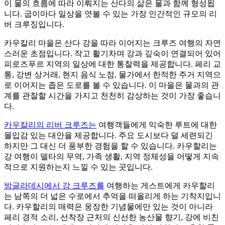
이 물의 흐름에 따라 이뤄지는 산다의 삶은 물과 함께 형성됩
니다. 굽이마다 일상을 엿볼 수 있는 가장 인간적인 규모의 리
버 크루징입니다.
카우칼리 마을은 산다 강을 따라 이어지는 크루즈 여행의 자연
스러운 초점입니다. 작고 활기차며 강과 깊숙이 연결되어 있어
피로즈푸르 지역의 일상에 대한 통찰력을 제공합니다. 페리 교
통, 강변 상거래, 현지 음식 노점, 물가에서 한적한 주거 지역으
로 이어지는 좁은 도로를 볼 수 있습니다. 이 마을은 물과의 관
계를 관찰할 시간을 가지고 천천히 감상하는 것이 가장 좋습니
다.
카우칼리의 리버 크루즈는
여행객들에게 익숙한 루트에 대한
몰입감 있는 대안을 제공합니다. 주요 도시보다 덜 세련되긴
하지만 그 대신 더 풍부한 경험을 할 수 있습니다. 카우할리는
강 여행이 델타의 무역, 가족 생활, 지역 정체성을 어떻게 지속
적으로 지원하는지 느낄 수 있는 곳입니다.
방글라데시에서 강 크루즈를
여행하는 게스트에게 카우할리
는 남쪽의 더 넓은 수로에서 추억을 떠올리게 하는 기착지입니
다. 카우할리의 매력은 웅장한 기념물에만 있는 것이 아니라
페리 경적 소리, 선착장 근처의 신선한 농산물 향기, 강에 비친