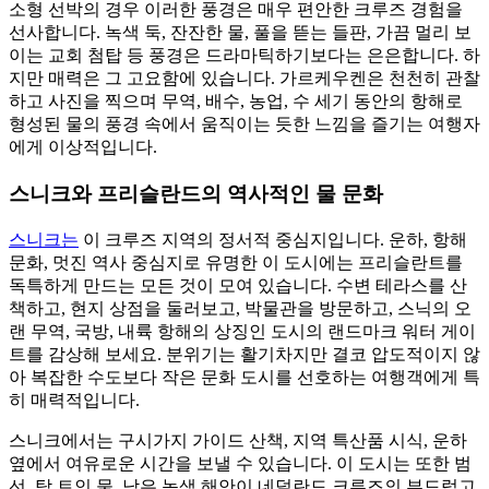
소형 선박의 경우 이러한 풍경은 매우 편안한 크루즈 경험을
선사합니다. 녹색 둑, 잔잔한 물, 풀을 뜯는 들판, 가끔 멀리 보
이는 교회 첨탑 등 풍경은 드라마틱하기보다는 은은합니다. 하
지만 매력은 그 고요함에 있습니다. 가르케우켄은 천천히 관찰
하고 사진을 찍으며 무역, 배수, 농업, 수 세기 동안의 항해로
형성된 물의 풍경 속에서 움직이는 듯한 느낌을 즐기는 여행자
에게 이상적입니다.
스니크와 프리슬란드의 역사적인 물 문화
스니크는
이 크루즈 지역의 정서적 중심지입니다. 운하, 항해
문화, 멋진 역사 중심지로 유명한 이 도시에는 프리슬란트를
독특하게 만드는 모든 것이 모여 있습니다. 수변 테라스를 산
책하고, 현지 상점을 둘러보고, 박물관을 방문하고, 스닉의 오
랜 무역, 국방, 내륙 항해의 상징인 도시의 랜드마크 워터 게이
트를 감상해 보세요. 분위기는 활기차지만 결코 압도적이지 않
아 복잡한 수도보다 작은 문화 도시를 선호하는 여행객에게 특
히 매력적입니다.
스니크에서는 구시가지 가이드 산책, 지역 특산품 시식, 운하
옆에서 여유로운 시간을 보낼 수 있습니다. 이 도시는 또한 범
선, 탁 트인 물, 낮은 녹색 해안이 네덜란드 크루즈의 부드럽고