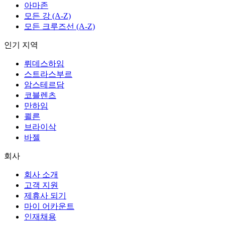
아마존
모든 강 (A-Z)
모든 크루즈선 (A-Z)
인기 지역
뤼데스하임
스트라스부르
암스테르담
코블렌츠
만하임
쾰른
브라이삭
바젤
회사
회사 소개
고객 지원
제휴사 되기
마이 어카운트
인재채용