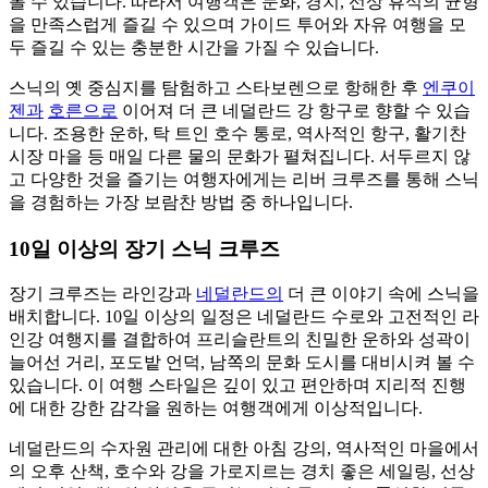
볼 수 있습니다. 따라서 여행객은 문화, 경치, 선상 휴식의 균형
을 만족스럽게 즐길 수 있으며 가이드 투어와 자유 여행을 모
두 즐길 수 있는 충분한 시간을 가질 수 있습니다.
스닉의 옛 중심지를 탐험하고 스타보렌으로 항해한 후
엔쿠이
젠과
호른으로
이어져 더 큰 네덜란드 강 항구로 향할 수 있습
니다. 조용한 운하, 탁 트인 호수 통로, 역사적인 항구, 활기찬
시장 마을 등 매일 다른 물의 문화가 펼쳐집니다. 서두르지 않
고 다양한 것을 즐기는 여행자에게는 리버 크루즈를 통해 스닉
을 경험하는 가장 보람찬 방법 중 하나입니다.
10일 이상의 장기 스닉 크루즈
장기 크루즈는 라인강과
네덜란드의
더 큰 이야기 속에 스닉을
배치합니다. 10일 이상의 일정은 네덜란드 수로와 고전적인 라
인강 여행지를 결합하여 프리슬란트의 친밀한 운하와 성곽이
늘어선 거리, 포도밭 언덕, 남쪽의 문화 도시를 대비시켜 볼 수
있습니다. 이 여행 스타일은 깊이 있고 편안하며 지리적 진행
에 대한 강한 감각을 원하는 여행객에게 이상적입니다.
네덜란드의 수자원 관리에 대한 아침 강의, 역사적인 마을에서
의 오후 산책, 호수와 강을 가로지르는 경치 좋은 세일링, 선상