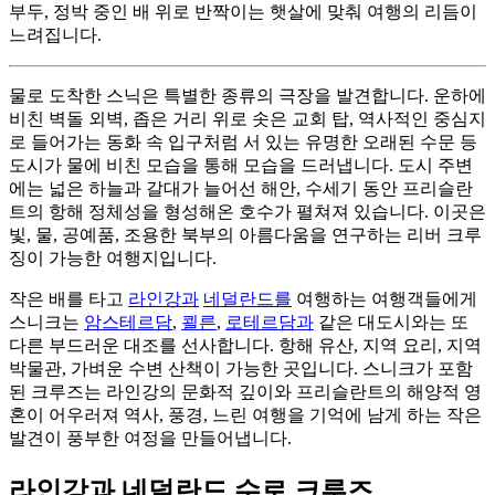
부두, 정박 중인 배 위로 반짝이는 햇살에 맞춰 여행의 리듬이
느려집니다.
물로 도착한 스닉은 특별한 종류의 극장을 발견합니다. 운하에
비친 벽돌 외벽, 좁은 거리 위로 솟은 교회 탑, 역사적인 중심지
로 들어가는 동화 속 입구처럼 서 있는 유명한 오래된 수문 등
도시가 물에 비친 모습을 통해 모습을 드러냅니다. 도시 주변
에는 넓은 하늘과 갈대가 늘어선 해안, 수세기 동안 프리슬란
트의 항해 정체성을 형성해온 호수가 펼쳐져 있습니다. 이곳은
빛, 물, 공예품, 조용한 북부의 아름다움을 연구하는 리버 크루
징이 가능한 여행지입니다.
작은 배를 타고
라인강과
네덜란드를
여행하는 여행객들에게
스니크는
암스테르담
,
쾰른
,
로테르담과
같은 대도시와는 또
다른 부드러운 대조를 선사합니다. 항해 유산, 지역 요리, 지역
박물관, 가벼운 수변 산책이 가능한 곳입니다. 스니크가 포함
된 크루즈는 라인강의 문화적 깊이와 프리슬란트의 해양적 영
혼이 어우러져 역사, 풍경, 느린 여행을 기억에 남게 하는 작은
발견이 풍부한 여정을 만들어냅니다.
라인강과 네덜란드 수로 크루즈