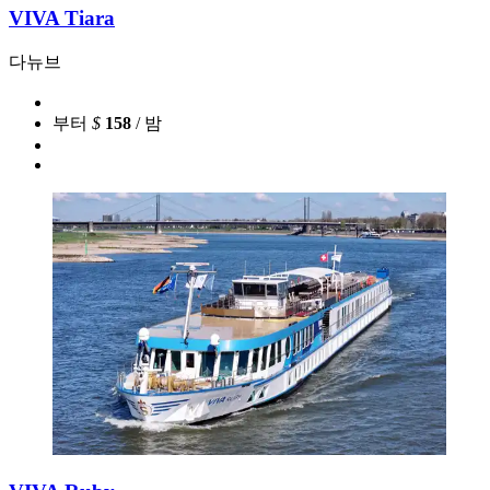
VIVA Tiara
다뉴브
부터
$
158
/ 밤