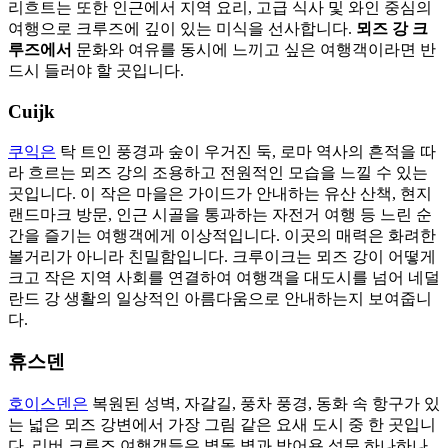
리흐트는 또한 인근에서 지역 요리, 고급 식사 및 와인 중심의
여행으로 크루즈에 깊이 있는 미식을 선사합니다.
뫼즈 강 크
루즈에서
문화와 여유를 동시에 느끼고 싶은 여행객이라면 반
드시 들러야 할 곳입니다.
Cuijk
쿠익은
탁 트인 풍경과 숲이 우거진 둑, 로마 역사의 흔적을 따
라 흐르는 뫼즈 강의 조용하고 전원적인 모습을 느낄 수 있는
곳입니다. 이 작은 마을은 가이드가 안내하는 유산 산책, 현지
랜드마크 방문, 인근 시골을 통과하는 자전거 여행 등 느린 순
간을 즐기는 여행객에게 이상적입니다. 이곳의 매력은 화려한
볼거리가 아니라 친밀함입니다. 크루이크는 뫼즈 강이 어떻게
크고 작은 지역 사회를 연결하여 여행객을 대도시를 넘어 네덜
란드 강 생활의 일상적인 아름다움으로 안내하는지 보여줍니
다.
휴스덴
호이스덴은
복원된 성벽, 자갈길, 풍차 풍경, 동화 속 항구가 있
는 넓은 뫼즈 강변에서 가장 그림 같은 요새 도시 중 한 곳입니
다. 리버 크루즈 여행객들은 벽돌 벽과 방어용 성문 하나하나