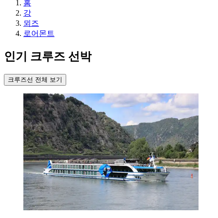
홈
강
뫼즈
로어몬트
인기 크루즈 선박
크루즈선 전체 보기