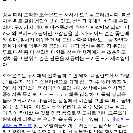
강을 따라 도착한 로어몬드는 서서히 모습을 드러냅니다. 붉은
지붕 위로 교회 첨탑이 솟아 있고, 선착장 돛대가 바람에 흔들
리며, 구시가지 너머로 마스플라센 호수가 반짝반짝 빛납니다.
카페와 부티크가 늘어선 자갈길을 걷다가도 어느 순간 돛단배
와 갈대, 철새가 어우러진 탁 트인 바다를 바라보는 등 자연과
문화가 한데 어우러진 곳입니다. 가장 붐비는 유럽 강 유람선
루트 대신 좀 더 친밀한 대안을 찾는 여행객에게는 조용하고
경치 좋고 분위기 깊은 관문을 제공하는 로어몬드가 제격입니
다.
로어몬드는 구시대의 건축물과 수변 레저, 네덜란드에서 가장
큰 호수 지구인 마스플라센으로 쉽게 접근할 수 있어 뫼즈 여
정에서 자연스러운 하이라이트입니다. 선상에서는 역사적인
중심지를 둘러보고, 랜드마크 교회를 감상하고, 독립 상점을
둘러보거나 카페가 늘어선 광장에서 시간을 보낸 후 배로 돌아
올 수 있습니다. 이 도시는 여유롭게 걸을 수 있을 만큼 작고,
더 깊이 탐험할 수 있을 만큼 풍요로운 도시로 리버 크루즈에
완벽하게 어울리는 우아한 속도를 가지고 있습니다.
네덜란드
리버 크루즈를
찾는 여행객들에게 로어몬드는 암스테르담과
라인강이라는 익숙한 아이콘 대신 독특한 대안을 제시합니다.