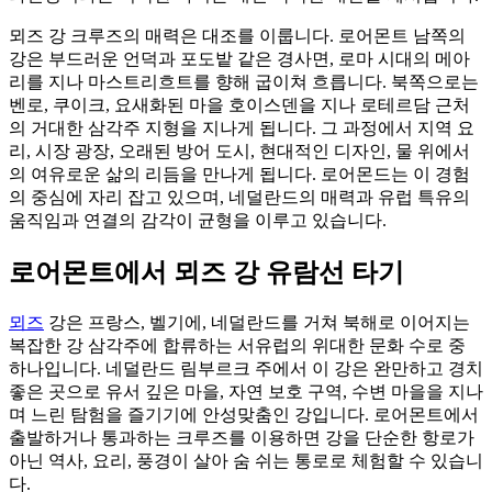
뫼즈 강 크루즈의 매력은 대조를 이룹니다. 로어몬트 남쪽의
강은 부드러운 언덕과 포도밭 같은 경사면, 로마 시대의 메아
리를 지나 마스트리흐트를 향해 굽이쳐 흐릅니다. 북쪽으로는
벤로, 쿠이크, 요새화된 마을 호이스덴을 지나 로테르담 근처
의 거대한 삼각주 지형을 지나게 됩니다. 그 과정에서 지역 요
리, 시장 광장, 오래된 방어 도시, 현대적인 디자인, 물 위에서
의 여유로운 삶의 리듬을 만나게 됩니다. 로어몬드는 이 경험
의 중심에 자리 잡고 있으며, 네덜란드의 매력과 유럽 특유의
움직임과 연결의 감각이 균형을 이루고 있습니다.
로어몬트에서 뫼즈 강 유람선 타기
뫼즈
강은 프랑스, 벨기에, 네덜란드를 거쳐 북해로 이어지는
복잡한 강 삼각주에 합류하는 서유럽의 위대한 문화 수로 중
하나입니다. 네덜란드 림부르크 주에서 이 강은 완만하고 경치
좋은 곳으로 유서 깊은 마을, 자연 보호 구역, 수변 마을을 지나
며 느린 탐험을 즐기기에 안성맞춤인 강입니다. 로어몬트에서
출발하거나 통과하는 크루즈를 이용하면 강을 단순한 항로가
아닌 역사, 요리, 풍경이 살아 숨 쉬는 통로로 체험할 수 있습니
다.