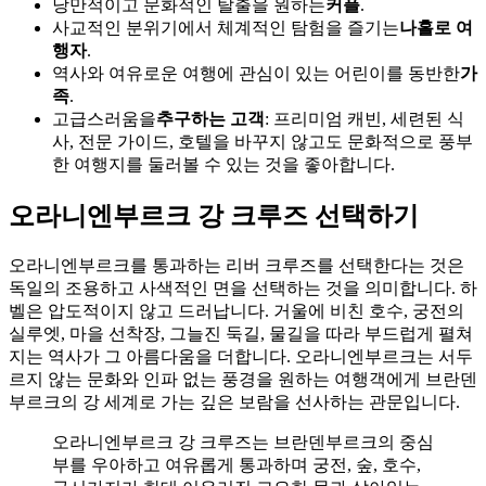
낭만적이고 문화적인 탈출을 원하는
커플
.
사교적인 분위기에서 체계적인 탐험을 즐기는
나홀로 여
행자
.
역사와 여유로운 여행에 관심이 있는 어린이를 동반한
가
족
.
고급스러움을
추구하는 고객
: 프리미엄 캐빈, 세련된 식
사, 전문 가이드, 호텔을 바꾸지 않고도 문화적으로 풍부
한 여행지를 둘러볼 수 있는 것을 좋아합니다.
오라니엔부르크 강 크루즈 선택하기
오라니엔부르크를 통과하는 리버 크루즈를 선택한다는 것은
독일의 조용하고 사색적인 면을 선택하는 것을 의미합니다. 하
벨은 압도적이지 않고 드러납니다. 거울에 비친 호수, 궁전의
실루엣, 마을 선착장, 그늘진 둑길, 물길을 따라 부드럽게 펼쳐
지는 역사가 그 아름다움을 더합니다. 오라니엔부르크는 서두
르지 않는 문화와 인파 없는 풍경을 원하는 여행객에게 브란덴
부르크의 강 세계로 가는 깊은 보람을 선사하는 관문입니다.
오라니엔부르크 강 크루즈는 브란덴부르크의 중심
부를 우아하고 여유롭게 통과하며 궁전, 숲, 호수,