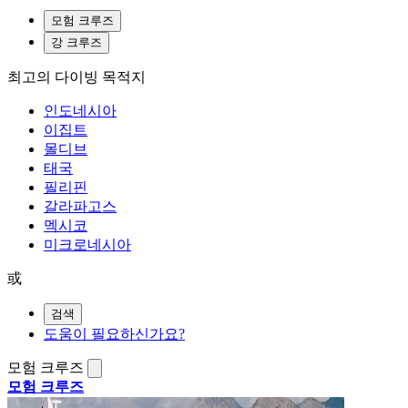
모험 크루즈
강 크루즈
최고의 다이빙 목적지
인도네시아
이집트
몰디브
태국
필리핀
갈라파고스
멕시코
미크로네시아
或
검색
도움이 필요하신가요?
모험 크루즈
모험 크루즈