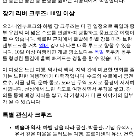
한 충분한 공간 등 균형을 원하는 여행객에게 적합합니다.
장기 리버 크루즈: 10일 이상
오라니엔부르크와 하벨 강 크루즈는 더 긴 일정으로 독일과 중
부 유럽의 더 넓은 수로를 연결하여 광활하고 풍요로운 여행이
될 수 있습니다. 베를린 근처에서 출발해 하벨 강을 따라 브란
덴부르크를 거쳐
엘베
강이나 다른 내륙 루트로 향할 수 있습
니다. 10일 이상 여행하면 개별 명소보다는
독일
북부와 동부
를 형성한 물길에 흠뻑 빠져드는 경험을 할 수 있습니다.
이 여정은 느린 여행, 역사적 맥락, 지역 간의 미묘한 변화를 즐
기는 노련한 여행객에게 매력적입니다. 수도의 수로에서 궁전
호수, 시골 강둑, 운하 통로, 오래된 무역 도시로 풍경이 서서히
바뀝니다. 선상에서 느린 속도로 여행하면서 우정을 쌓고, 강
의를 통해 배경 지식을 쌓고, 각 기항지가 더 큰 이야기의 일부
가 될 수 있습니다.
특별 관심사 크루즈
예술과 역사
, 하벨 강을 따라 궁전, 박물관, 기념 유적지,
유서 깊은 마을을 둘러보는 여행. 프로이센의 유산, 건축,