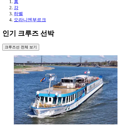
홈
강
하벨
오라니엔부르크
인기 크루즈 선박
크루즈선 전체 보기