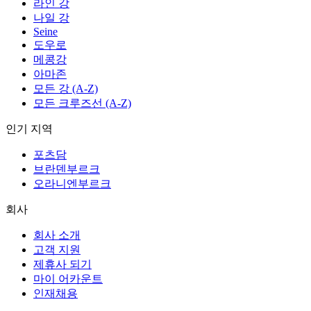
라인 강
나일 강
Seine
도우로
메콩강
아마존
모든 강 (A-Z)
모든 크루즈선 (A-Z)
인기 지역
포츠담
브란덴부르크
오라니엔부르크
회사
회사 소개
고객 지원
제휴사 되기
마이 어카운트
인재채용