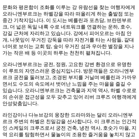
문화와 평온함이 조화를 이루는 강 유람선을 찾는 여행자에게
오라니엔부르크는 하벨강을 따라 떠올리게 하는 출발점 또는
중간 기착지입니다. 이 도시는 베를린과 포츠담, 브란덴부르
크, 더 넓은 독일 내륙 수로 네트워크를 연결하는 운하, 호수,
강길 근처에 자리하고 있습니다. 강에서 피어오르는 아침 안
개, 나뭇잎이 우거진 강둑을 따라 자전거를 타는 사람들, 갈대
너머로 보이는 교회 탑, 숲이 우거진 섬과 우아한 별장을 지나
가는 작은 배 등 이곳의 하루는 천천히 펼쳐집니다.
오라니엔부르크는 궁전, 정원, 고요한 강변 환경으로 유명한
이 루트의 자연스러운 중심지입니다. 방문객들은 오라니엔부
르크 궁전을 둘러보고, 조경된 부지를 거닐며 베를린과 가까우
면서도 수도의 속도에서 벗어난 느낌을 주는 마을을 즐길 수
있습니다. 오라니엔부르크는 건축물과 지역 역사, 하벨 수로로
의 손쉬운 접근성을 모두 갖추고 있어 리버 크루즈 여행객에게
안성맞춤입니다.
라인강이나 다뉴브강의 웅장한 드라마와는 달리 오라니엔부
르크 주변의 하벨은 친밀감을 선사합니다. 이 크루즈는 인간적
인 스케일의 크루즈로서 궁전 건축, 냉전 역사, 호숫가 마을, 지
역 요리를 탐험하면서 물놀이의 조용한 즐거움을 놓치지 않고