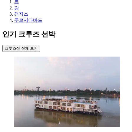
홈
강
갠지스
무르시다바드
인기 크루즈 선박
크루즈선 전체 보기