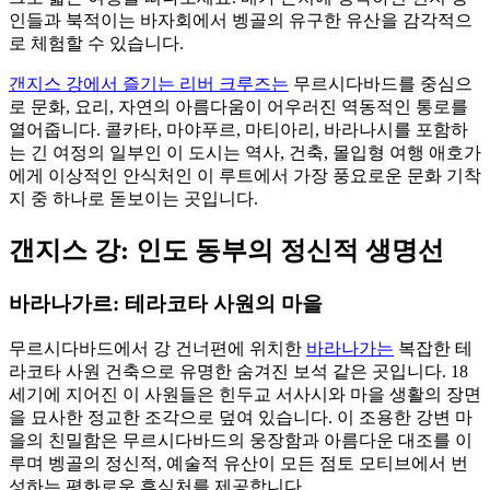
인들과 북적이는 바자회에서 벵골의 유구한 유산을 감각적으
로 체험할 수 있습니다.
갠지스 강에서 즐기는 리버 크루즈는
무르시다바드를 중심으
로 문화, 요리, 자연의 아름다움이 어우러진 역동적인 통로를
열어줍니다. 콜카타, 마야푸르, 마티아리, 바라나시를 포함하
는 긴 여정의 일부인 이 도시는 역사, 건축, 몰입형 여행 애호가
에게 이상적인 안식처인 이 루트에서 가장 풍요로운 문화 기착
지 중 하나로 돋보이는 곳입니다.
갠지스 강: 인도 동부의 정신적 생명선
바라나가르: 테라코타 사원의 마을
무르시다바드에서 강 건너편에 위치한
바라나가는
복잡한 테
라코타 사원 건축으로 유명한 숨겨진 보석 같은 곳입니다. 18
세기에 지어진 이 사원들은 힌두교 서사시와 마을 생활의 장면
을 묘사한 정교한 조각으로 덮여 있습니다. 이 조용한 강변 마
을의 친밀함은 무르시다바드의 웅장함과 아름다운 대조를 이
루며 벵골의 정신적, 예술적 유산이 모든 점토 모티브에서 번
성하는 평화로운 휴식처를 제공합니다.