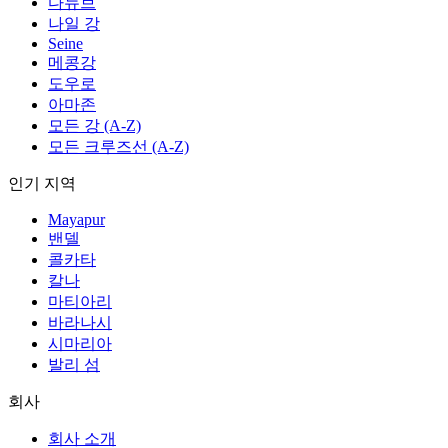
다뉴브
나일 강
Seine
메콩강
도우로
아마존
모든 강 (A-Z)
모든 크루즈선 (A-Z)
인기 지역
Mayapur
밴델
콜카타
칼나
마티아리
바라나시
시마리아
발리 섬
회사
회사 소개