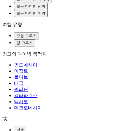
모든 다이빙 선박
모든 다이빙 지역
여행 유형
모험 크루즈
강 크루즈
최고의 다이빙 목적지
인도네시아
이집트
몰디브
태국
필리핀
갈라파고스
멕시코
미크로네시아
或
검색