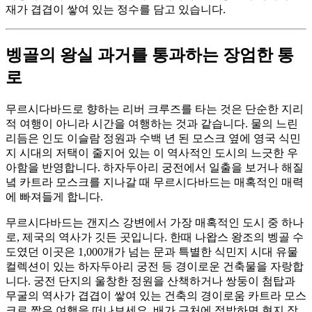
재가 겹겹이 쌓여 있는 정수를 담고 있습니다.
벵골의 왕실 과거를 통과하는 장엄한 통
로
무르시다바드로 향하는 리버 크루즈를 타는 것은 단순한 지리
적 여행이 아니라 시간을 여행하는 것과 같습니다. 물의 느린
리듬은 인도 이슬람 정원과 수백 년 된 모스크 옆에 영국 식민
지 시대의 저택이 줄지어 있는 이 역사적인 도시의 느긋한 우
아함을 반영합니다. 하자두아리 궁전에서 일출을 보거나 해질
녘 카트라 모스크를 지나갈 때 무르시다바드는 매혹적인 매력
에 빠져들게 합니다.
무르시다바드는 갠지스 강변에서 가장 매혹적인 도시 중 하나
로, 제국의 역사가 깃든 곳입니다. 한때 나왑스 왕조의 벵골 수
도였던 이곳은 1,000개가 넘는 문과 특별한 식민지 시대 유물
컬렉션이 있는 하자두아리 궁전 등 경이로운 건축물을 자랑합
니다. 궁전 단지의 울창한 정원을 산책하거나 쌍둥이 첨탑과
무굴의 역사가 겹겹이 쌓여 있는 건축의 경이로움 카트라 모스
크로 짧은 여행을 떠나보세요. 배가 근처에 정박하면 현지 장