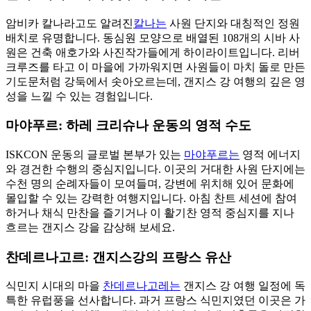
암비카 칼나라고도 알려진
칼나는
사원 단지와 대칭적인 정원
배치로 유명합니다. 동심원 모양으로 배열된 108개의 시바 사
원은 건축 애호가와 사진작가들에게 하이라이트입니다. 리버
크루즈를 타고 이 마을에 가까워지면 사원들이 마치 돌로 만든
기도문처럼 강둑에서 솟아오르는데, 갠지스 강 여행의 깊은 영
성을 느낄 수 있는 경험입니다.
마야푸르: 하레 크리슈나 운동의 영적 수도
ISKCON 운동의 글로벌 본부가 있는
마야푸르는
영적 에너지
와 경건한 수행의 중심지입니다. 이곳의 거대한 사원 단지에는
수천 명의 순례자들이 모여들며, 강변에 위치해 있어 문화에
몰입할 수 있는 강력한 여행지입니다. 아침 찬트 세션에 참여
하거나 채식 만찬을 즐기거나 이 활기찬 영적 중심지를 지나
흐르는 갠지스 강을 감상해 보세요.
찬데르나고르: 갠지스강의 프랑스 유산
식민지 시대의 마을
찬데르나고레는
갠지스 강 여행 일정에 독
특한 유럽풍을 선사합니다. 과거 프랑스 식민지였던 이곳은 가