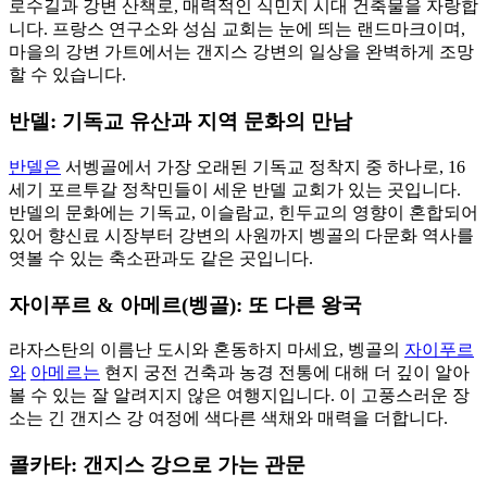
로수길과 강변 산책로, 매력적인 식민지 시대 건축물을 자랑합
니다. 프랑스 연구소와 성심 교회는 눈에 띄는 랜드마크이며,
마을의 강변 가트에서는 갠지스 강변의 일상을 완벽하게 조망
할 수 있습니다.
반델: 기독교 유산과 지역 문화의 만남
반델은
서벵골에서 가장 오래된 기독교 정착지 중 하나로, 16
세기 포르투갈 정착민들이 세운 반델 교회가 있는 곳입니다.
반델의 문화에는 기독교, 이슬람교, 힌두교의 영향이 혼합되어
있어 향신료 시장부터 강변의 사원까지 벵골의 다문화 역사를
엿볼 수 있는 축소판과도 같은 곳입니다.
자이푸르 & 아메르(벵골): 또 다른 왕국
라자스탄의 이름난 도시와 혼동하지 마세요, 벵골의
자이푸르
와
아메르는
현지 궁전 건축과 농경 전통에 대해 더 깊이 알아
볼 수 있는 잘 알려지지 않은 여행지입니다. 이 고풍스러운 장
소는 긴 갠지스 강 여정에 색다른 색채와 매력을 더합니다.
콜카타: 갠지스 강으로 가는 관문