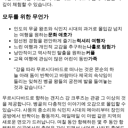
깊이 체험할 수 있습니다.
모두를 위한 무언가
인도의 무굴 왕조와 식민지 시대의 과거로 몰입감 넘치
는 여행을 원하는
문화 애호가
엄선된 경험을 편안하게 즐기는
럭셔리 여행자
느린 여행과 개인적 교감을 추구하는
나홀로 탐험가
낭만적이고 역사적인 탈출을 원하는
커플
교육 여행에 관심이 많은 어린이 동반
가족
"강을 따라 무르시다바드로 떠나는 것은 몬순의 하
늘 아래 돔이 반짝이고 바람마다 제국의 속삭임이
들리는 잊혀진 벵골 왕들의 궁전에 발을 들여놓는
것과 같습니다."
무르시다바드로 향하는 갠지스 강 크루즈는 관광 그 이상의 것
을 제공합니다. 벵골의 다층적인 이야기에 오감으로 몰입할 수
있습니다. 사원의 종소리와 식민지 시대의 메아리부터 장인의
공방에서 반짝이는 황동까지, 매일매일 이 마법 같은 지역의
새로운 면모가 드러납니다. 며칠 동안 항해하든 몇 주 동안 항
해하든 이곳에서의 추억은 강이 지평선 너머로 사라진 후에도