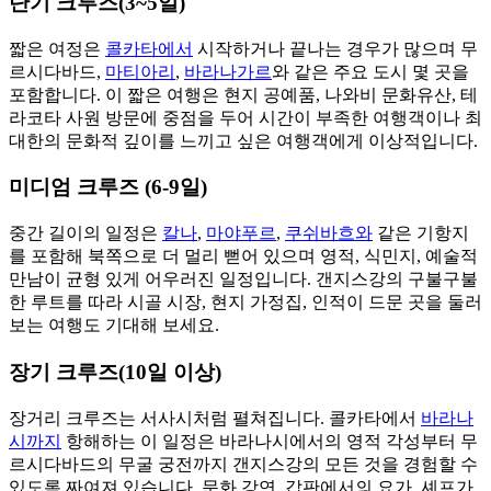
단기 크루즈(3~5일)
짧은 여정은
콜카타에서
시작하거나 끝나는 경우가 많으며 무
르시다바드,
마티아리
,
바라나가르
와 같은 주요 도시 몇 곳을
포함합니다. 이 짧은 여행은 현지 공예품, 나와비 문화유산, 테
라코타 사원 방문에 중점을 두어 시간이 부족한 여행객이나 최
대한의 문화적 깊이를 느끼고 싶은 여행객에게 이상적입니다.
미디엄 크루즈 (6-9일)
중간 길이의 일정은
칼나
,
마야푸르
,
쿠쉬바흐와
같은 기항지
를 포함해 북쪽으로 더 멀리 뻗어 있으며 영적, 식민지, 예술적
만남이 균형 있게 어우러진 일정입니다. 갠지스강의 구불구불
한 루트를 따라 시골 시장, 현지 가정집, 인적이 드문 곳을 둘러
보는 여행도 기대해 보세요.
장기 크루즈(10일 이상)
장거리 크루즈는 서사시처럼 펼쳐집니다. 콜카타에서
바라나
시까지
항해하는 이 일정은 바라나시에서의 영적 각성부터 무
르시다바드의 무굴 궁전까지 갠지스강의 모든 것을 경험할 수
있도록 짜여져 있습니다. 문화 강연, 갑판에서의 요가, 셰프가