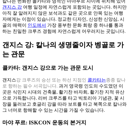
칼나는 번화한 콜카타와 영적인 마야푸르 사이에 위치해 있어
갠지스 강
여행 일정에 자연스럽게 포함되는 곳입니다. 하지만
아직 잘 알려지지 않은 보석과도 같은 곳으로 안목 있는 여행
자에게는 이점이 있습니다. 정교한 디자인, 신성한 신앙심, 시
골의 매력이
인도에서
가장 풍부한 문화 회랑 중 하나를 통과
하는 친밀한 크루즈 경험에 자연스럽게 어우러지는 곳입니다.
갠지스 강: 칼나의 생명줄이자 벵골로 가
는 관문
콜카타: 갠지스 강으로 가는 관문 도시
갠지스
강 크루즈의 승선 또는 하선 지점인
콜카타는
종종
칼나
로 향하는 필수 서곡입니다.
과거 영국령 인도의 수도였던 이
곳은 식민지 시대의 건축물, 활기찬 바자회, 활기찬 지적 유산
으로 가득합니다. 리버 크루즈를 타고 빅토리아 기념관, 꽃 시
장을 둘러보고 호글리 강을 따라 보트를 타고 북쪽으로 칼나와
그 너머로 항해할 수 있는 시간을 가질 수 있습니다.
마야 푸르: ISKCON 운동의 본거지