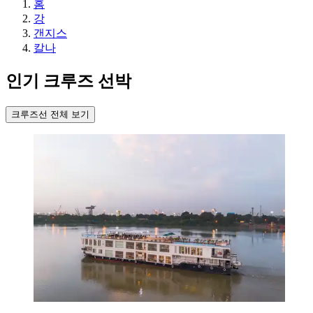
홈
강
갠지스
칼나
인기 크루즈 선박
크루즈선 전체 보기