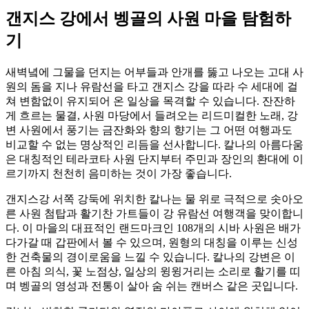
갠지스 강에서 벵골의 사원 마을 탐험하
기
새벽녘에 그물을 던지는 어부들과 안개를 뚫고 나오는 고대 사
원의 돔을 지나 유람선을 타고 갠지스 강을 따라 수 세대에 걸
쳐 변함없이 유지되어 온 일상을 목격할 수 있습니다. 잔잔하
게 흐르는 물결, 사원 마당에서 들려오는 리드미컬한 노래, 강
변 사원에서 풍기는 금잔화와 향의 향기는 그 어떤 여행과도
비교할 수 없는 명상적인 리듬을 선사합니다. 칼나의 아름다움
은 대칭적인 테라코타 사원 단지부터 주민과 장인의 환대에 이
르기까지 천천히 음미하는 것이 가장 좋습니다.
갠지스강 서쪽 강둑에 위치한 칼나는 물 위로 극적으로 솟아오
른 사원 첨탑과 활기찬 가트들이 강 유람선 여행객을 맞이합니
다. 이 마을의 대표적인 랜드마크인 108개의 시바 사원은 배가
다가갈 때 갑판에서 볼 수 있으며, 원형의 대칭을 이루는 신성
한 건축물의 경이로움을 느낄 수 있습니다. 칼나의 강변은 이
른 아침 의식, 꽃 노점상, 일상의 윙윙거리는 소리로 활기를 띠
며 벵골의 영성과 전통이 살아 숨 쉬는 캔버스 같은 곳입니다.