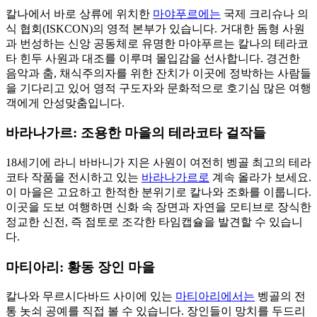
칼나에서 바로 상류에 위치한
마야푸르에는
국제 크리슈나 의
식 협회(ISKCON)의 영적 본부가 있습니다. 거대한 돔형 사원
과 번성하는 신앙 공동체로 유명한 마야푸르는 칼나의 테라코
타 힌두 사원과 대조를 이루며 몰입감을 선사합니다. 경건한
음악과 춤, 채식주의자를 위한 잔치가 이곳에 정박하는 사람들
을 기다리고 있어 영적 구도자와 문화적으로 호기심 많은 여행
객에게 안성맞춤입니다.
바라나가르: 조용한 마을의 테라코타 걸작들
18세기에 라니 바바니가 지은 사원이 여전히 벵골 최고의 테라
코타 작품을 전시하고 있는
바라나가르로
계속 올라가 보세요.
이 마을은 고요하고 한적한 분위기로 칼나와 조화를 이룹니다.
이곳을 도보 여행하면 신화 속 장면과 자연을 모티브로 장식한
정교한 신전, 즉 점토로 조각한 타임캡슐을 발견할 수 있습니
다.
마티아리: 황동 장인 마을
칼나와 무르시다바드 사이에 있는
마티아리에서는
벵골의 전
통 놋쇠 공예를 직접 볼 수 있습니다. 장인들이 망치를 두드리