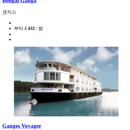
Bengal Ganga
갠지스
부터
$
432
/ 밤
Ganges Voyager