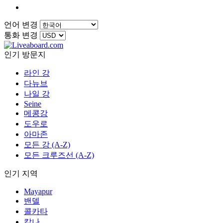
언어 변경
통화 변경
인기 방문지
라인 강
다뉴브
나일 강
Seine
메콩강
도우로
아마존
모든 강 (A-Z)
모든 크루즈선 (A-Z)
인기 지역
Mayapur
밴델
콜카타
칼나