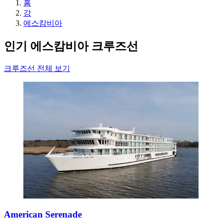
홈
강
에스캄비아
인기 에스캄비아 크루즈선
크루즈선 전체 보기
American Serenade