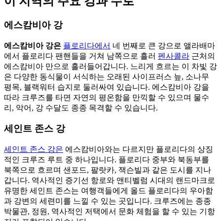
이 지역의 주요 강과 수로
에스캄비아 강
에스캄비아 강은
플로리다에서
네 번째로 큰 강으로 앨라배마
에서 플로리다 팬핸들을 거쳐 남쪽으로 흘러
펜사콜라
근처의
에스캄비아 만으로 흘러들어갑니다. 느리게 흐르는 이 차빛 강
은 다양한 동식물이 서식하는 오래된 사이프러스 늪, 소나무
평목, 블랙워터 습지로 둘러싸여 있습니다. 에스캄비아 강을
따라 크루즈를 타면 자연의 평온함을 만끽할 수 있으며 물수
리, 악어, 강 수달도 종종 목격할 수 있습니다.
세인트 존스 강
세인트 존스 강은
에스캄비아와는 다르지만 플로리다의 상징
적인 크루즈 루트 중 하나입니다. 플로리다 중부와 북동부를
북쪽으로 흐르며 샌포드, 팔랏카, 잭슨빌과 같은 도시를 지나
갑니다. 역사적인 증기선 항로와 앤티벨럼 시대의 랜드마크로
유명한 세인트 존스는 여행객들에게 올드 플로리다의 우아함
과 강변의 세련미를 느낄 수 있는 곳입니다. 크루즈에는 종종
박물관, 정원, 역사적인 저택에서 문화 체험을 할 수 있는 기항