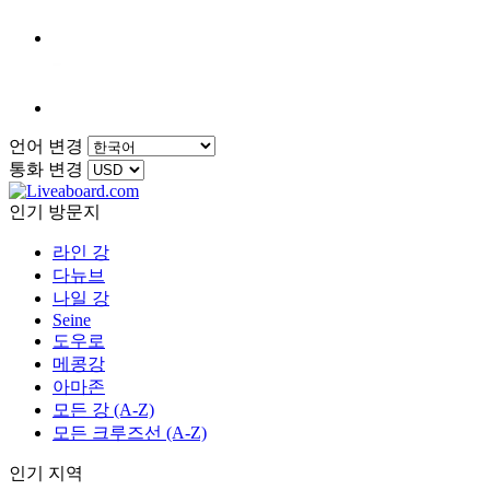
언어 변경
통화 변경
인기 방문지
라인 강
다뉴브
나일 강
Seine
도우로
메콩강
아마존
모든 강 (A-Z)
모든 크루즈선 (A-Z)
인기 지역