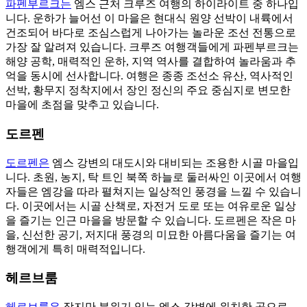
파펜부르크는
엠스 근처 크루즈 여행의 하이라이트 중 하나입
니다. 운하가 늘어선 이 마을은 현대식 원양 선박이 내륙에서
건조되어 바다로 조심스럽게 나아가는 놀라운 조선 전통으로
가장 잘 알려져 있습니다. 크루즈 여행객들에게 파펜부르크는
해양 공학, 매력적인 운하, 지역 역사를 결합하여 놀라움과 추
억을 동시에 선사합니다. 여행은 종종 조선소 유산, 역사적인
선박, 황무지 정착지에서 장인 정신의 주요 중심지로 변모한
마을에 초점을 맞추고 있습니다.
도르펜
도르펜은
엠스 강변의 대도시와 대비되는 조용한 시골 마을입
니다. 초원, 농지, 탁 트인 북쪽 하늘로 둘러싸인 이곳에서 여행
자들은 엠강을 따라 펼쳐지는 일상적인 풍경을 느낄 수 있습니
다. 이곳에서는 시골 산책로, 자전거 도로 또는 여유로운 일상
을 즐기는 인근 마을을 방문할 수 있습니다. 도르펜은 작은 마
을, 신선한 공기, 저지대 풍경의 미묘한 아름다움을 즐기는 여
행객에게 특히 매력적입니다.
헤르브룸
헤르브룸은
작지만 분위기 있는 엠스 강변에 위치한 곳으로,