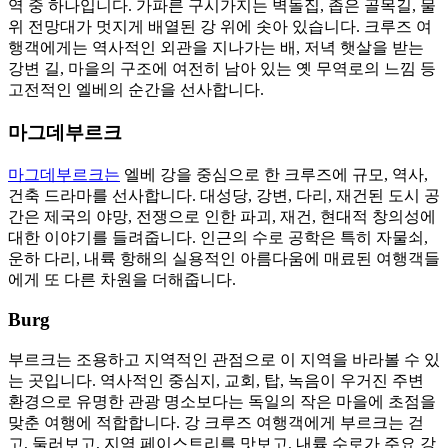
역 중 하나입니다. 가파른 구시가지는 벽돌집, 좁은 골목길, 물
위 전망대가 멋지게 배열된 강 위에 솟아 있습니다. 크루즈 여
행객에게는 역사적인 외관을 지나가는 배, 저녁 햇살을 받는
강변 길, 마을의 구조에 여전히 남아 있는 옛 무역로의 느낌 등
고전적인 엘베의 순간을 선사합니다.
마그데부르크
마그데부르크는
엘베 강을 중심으로 한 크루즈에 규모, 역사,
건축 드라마를 선사합니다. 대성당, 강변, 다리, 재건된 도시 공
간은 제국의 야망, 전쟁으로 인한 파괴, 재건, 현대적 창의성에
대한 이야기를 들려줍니다. 인근의 수로 공학은 특히 자물쇠,
운하 다리, 내륙 항해의 실용적인 아름다움에 매료된 여행객들
에게 또 다른 차원을 더해줍니다.
Burg
부르크는 조용하고 지역적인 관점으로 이 지역을 바라볼 수 있
는 곳입니다. 역사적인 중심지, 교회, 탑, 녹음이 우거진 주변
환경으로 유명한 관광 명소보다는 독일의 작은 마을에 초점을
맞춘 여행에 적합합니다. 강 크루즈 여행객에게 부르크는 걷
고, 둘러보고, 지역 페이스트리를 맛보고, 내륙 수로가 주요 강