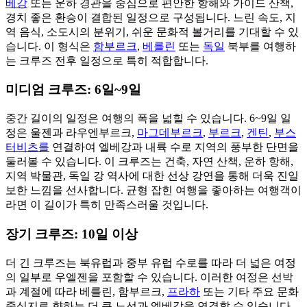
베강
또는 운하 경관을 중심으로 편안한 항해와 가이드 산책,
경치 좋은 환승이 결합된 일정으로 구성됩니다. 느린 속도, 지
역 음식, 소도시의 분위기, 쉬운 문화적 볼거리를 기대할 수 있
습니다. 이 형식은
함부르크
,
베를린
또는
독일
북부를 여행하
는 크루즈 전후 일정으로 특히 적합합니다.
미디엄 크루즈: 6일~9일
중간 길이의 일정은 여행의 폭을 넓힐 수 있습니다. 6~9일 일
정은 울젠과 라우엔부르크,
마그데부르크
,
부르크
,
겐틴
,
부스
터비츠를
연결하여 엘베강과 내륙 수로 지역의 풍부한 단면을
둘러볼 수 있습니다. 이 크루즈는 건축, 자연 산책, 운하 항해,
지역 박물관, 독일 강 역사에 대한 선상 강연을 통해 더욱 진일
보한 느낌을 선사합니다. 균형 잡힌 여행을 좋아하는 여행객이
라면 이 길이가 특히 만족스러울 것입니다.
장기 크루즈: 10일 이상
더 긴 크루즈는 북유럽과 중부 유럽 수로를 따라 더 넓은 여정
의 일부로 우엘젠을 포함할 수 있습니다. 이러한 여정은 선박
과 계절에 따라 베를린, 함부르크,
프라하
또는 기타 주요 문화
중심지로 향하는 더 큰 노선과 엘베강을 연결할 수 있습니다.