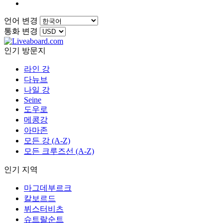
언어 변경
통화 변경
인기 방문지
라인 강
다뉴브
나일 강
Seine
도우로
메콩강
아마존
모든 강 (A-Z)
모든 크루즈선 (A-Z)
인기 지역
마그데부르크
칼보르드
뷔스터비츠
슈트랄순트