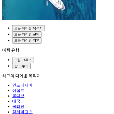
모든 다이빙 목적지
모든 다이빙 선박
모든 다이빙 지역
여행 유형
모험 크루즈
강 크루즈
최고의 다이빙 목적지
인도네시아
이집트
몰디브
태국
필리핀
갈라파고스