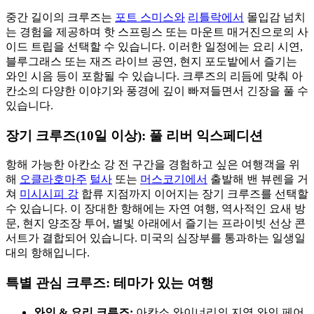
중간 길이의 크루즈는
포트 스미스와
리틀락에서
몰입감 넘치
는 경험을 제공하며 핫 스프링스 또는 마운트 매거진으로의 사
이드 트립을 선택할 수 있습니다. 이러한 일정에는 요리 시연,
블루그래스 또는 재즈 라이브 공연, 현지 포도밭에서 즐기는
와인 시음 등이 포함될 수 있습니다. 크루즈의 리듬에 맞춰 아
칸소의 다양한 이야기와 풍경에 깊이 빠져들면서 긴장을 풀 수
있습니다.
장기 크루즈(10일 이상): 풀 리버 익스페디션
항해 가능한 아칸소 강 전 구간을 경험하고 싶은 여행객을 위
해
오클라호마주
털사
또는
머스코기에서
출발해 밴 뷰렌을 거
쳐
미시시피 강
합류 지점까지 이어지는 장기 크루즈를 선택할
수 있습니다. 이 장대한 항해에는 자연 여행, 역사적인 요새 방
문, 현지 양조장 투어, 별빛 아래에서 즐기는 프라이빗 선상 콘
서트가 결합되어 있습니다. 미국의 심장부를 통과하는 일생일
대의 항해입니다.
특별 관심 크루즈: 테마가 있는 여행
와인 & 요리 크루즈:
아칸소 와이너리의 지역 와인 페어