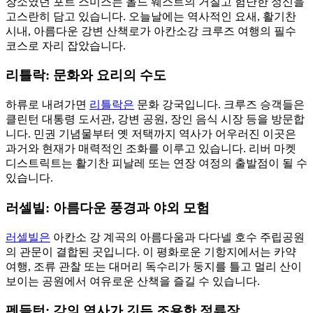
장소였던 포트 스미스는 올드 웨스트의 거칠고 험난한 정신을
고스란히 담고 있습니다. 오늘날에는 역사적인 요새, 활기찬
시내, 아름다운 강변 산책로가 아칸소강 크루즈 여행의 필수
코스로 자리 잡았습니다.
리틀락: 문화와 요리의 수도
하류로 내려가면
리틀락은
문화 강국입니다. 크루즈 승객들은
클린턴 대통령 도서관, 강변 공원, 장인 음식 시장 등을 방문합
니다. 민권 기념물부터 옛 저택까지 역사가 어우러진 이곳은
과거와 현재가 매력적인 조화를 이루고 있습니다. 리버 마켓
디스트릭트는 활기찬 피날레 또는 연장 여정의 출발점이 될 수
있습니다.
러셀빌: 아름다운 풍경과 야외 모험
러셀빌은
아칸소 강 계곡의 아름다움과 다다넬 호수 주립공원
의 관문이 결합된 곳입니다. 이 평화로운 기항지에서는 카약
여행, 조류 관찰 또는 대머리 독수리가 둥지를 틀고 멀리 산이
보이는 공원에서 여유로운 산책을 즐길 수 있습니다.
펜들턴: 강의 역사가 깃든 조용한 정류장