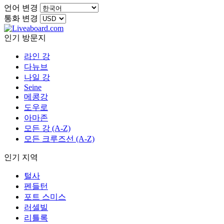
언어 변경
통화 변경
인기 방문지
라인 강
다뉴브
나일 강
Seine
메콩강
도우로
아마존
모든 강 (A-Z)
모든 크루즈선 (A-Z)
인기 지역
털사
펜들턴
포트 스미스
러셀빌
리틀록