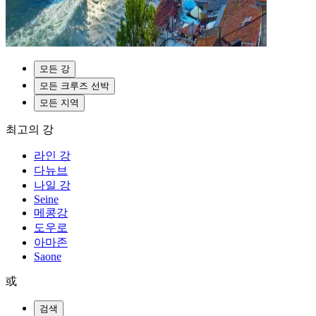
모든 강
모든 크루즈 선박
모든 지역
최고의 강
라인 강
다뉴브
나일 강
Seine
메콩강
도우로
아마존
Saone
或
검색