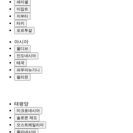
세이셸
이집트
지부티
터키
포르투갈
아시아
몰디브
인도네시아
태국
파푸아뉴기니
필리핀
태평양
미크로네시아
솔로몬 제도
오스트레일리아
폴리네시아