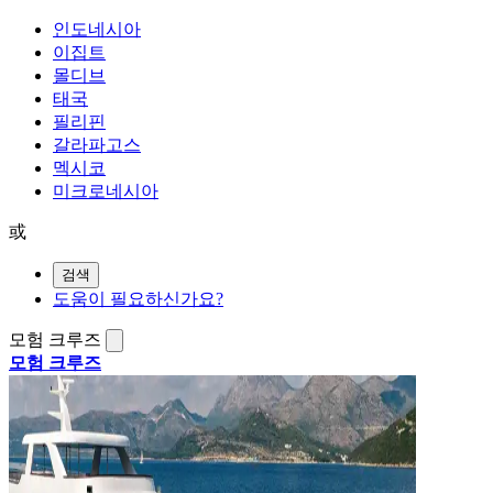
인도네시아
이집트
몰디브
태국
필리핀
갈라파고스
멕시코
미크로네시아
或
검색
도움이 필요하신가요?
모험 크루즈
모험 크루즈