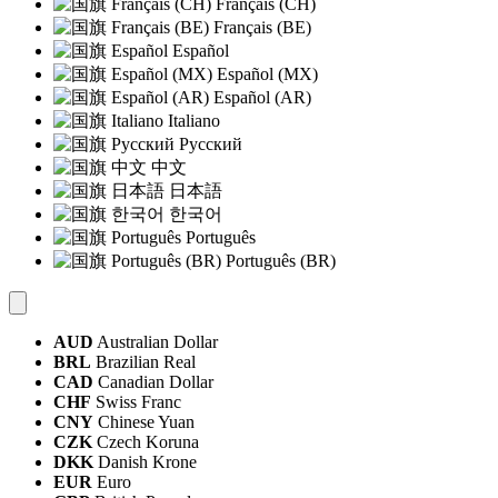
Français (CH)
Français (BE)
Español
Español (MX)
Español (AR)
Italiano
Русский
中文
日本語
한국어
Português
Português (BR)
AUD
Australian Dollar
BRL
Brazilian Real
CAD
Canadian Dollar
CHF
Swiss Franc
CNY
Chinese Yuan
CZK
Czech Koruna
DKK
Danish Krone
EUR
Euro