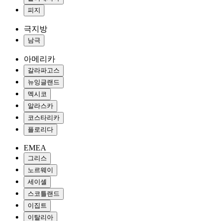
피지
극지방
남극
아메리카
갈라파고스
뉴잉글랜드
멕시코
알라스카
코스타리카
플로리다
EMEA
그리스
노르웨이
세이셸
스코틀랜드
이집트
이탈리아