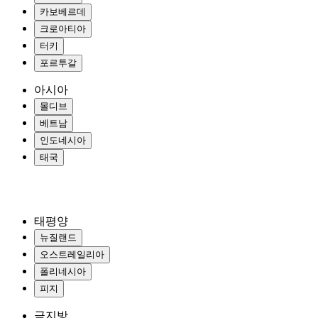
카보베르데
크로아티아
터키
포르투갈
아시아
몰디브
베트남
인도네시아
태국
태평양
뉴질랜드
오스트레일리아
폴리네시아
피지
극지방