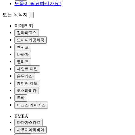
도움이 필요하신가요?
모든 목적지
아메리카
갈라파고스
도미니카공화국
멕시코
바하마
벨리즈
세인트 마틴
온두라스
케이맨 제도
코스타리카
쿠바
터크스 케이커스
EMEA
마다가스카르
사우디아라비아