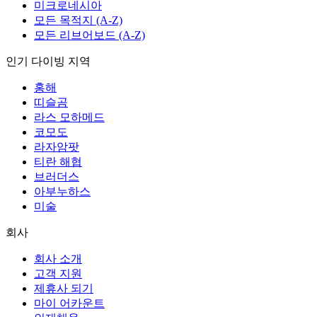
미크로네시아
모든 목적지 (A-Z)
모든 리브어보드 (A-Z)
인기 다이빙 지역
홍해
띠슬곰
라스 모하메드
코모도
라자암팟
티란 해협
브러더스
아부누하스
미술
회사
회사 소개
고객 지원
제휴사 되기
마이 어카운트