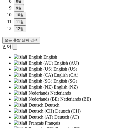
8월
9월
10월
11월
12월
모든 출발 날짜 검색
언어
English
English (AU)
English (US)
English (CA)
English (SG)
English (NZ)
Nederlands
Nederlands (BE)
Deutsch
Deutsch (CH)
Deutsch (AT)
Français