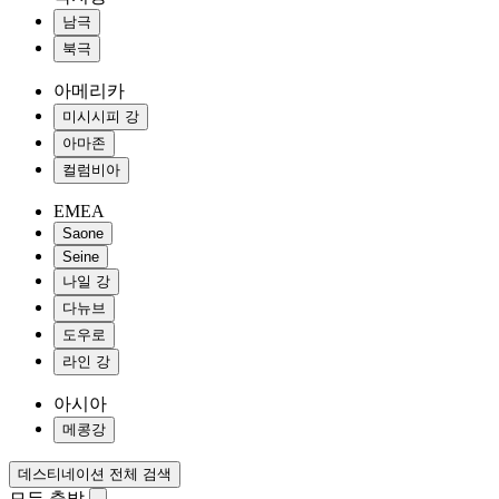
남극
북극
아메리카
미시시피 강
아마존
컬럼비아
EMEA
Saone
Seine
나일 강
다뉴브
도우로
라인 강
아시아
메콩강
데스티네이션 전체 검색
모든 출발