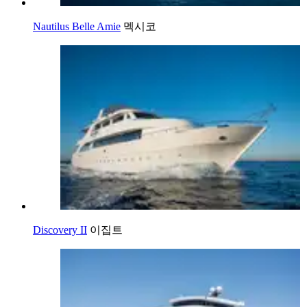
Nautilus Belle Amie
멕시코
Discovery II
이집트