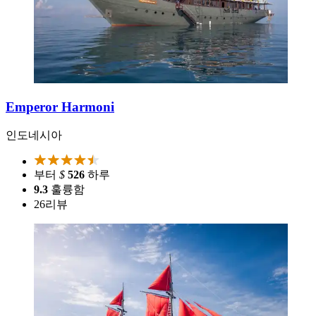
Emperor Harmoni
인도네시아
부터
$
526
하루
9.3
훌륭함
26
리뷰