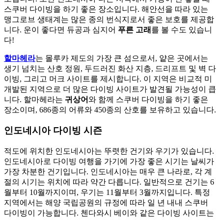
스쿠버 다이빙을 하기 좋은 장소입니다. 해안선을 따라 있는
맹그로브 생태계는 많은 종의 번식지로서 좋은 보호를 제공합
니다. 운이 좋다면 듀공과 심지어
푸른 고래
를 볼 수도 있습니
다!
할마헤라
는 몰루카 제도의 가장 큰 섬으로서, 얕은 곳에서는
생기 넘치는 산호 정원, 두드러진 화산 지층, 드리프트 및 벽 다
이빙, 그리고 머크 사이트를 제시합니다. 이 지역은 비교적 미
개발된 지역으로 더 많은 다이빙 사이트가 발견될 가능성이 큽
니다. 할마헤라는
귀상어
와 함께 스쿠버 다이빙을 하기 좋은
장소이며, 686종의 어류와 450종의 산호를 보유하고 있습니다.
인도네시아 다이빙 시즌
적도에 위치한 인도네시아는 뚜렷한 건기와 우기가 있습니다.
인도네시아로 다이빙 여행을 가기에 가장 좋은 시기는 날씨가
가장 차분한 건기입니다. 인도네시아는 매우 큰 나라로, 각 계
절의 시기는 위치에 따라 약간 다릅니다. 일반적으로 건기는 6
월부터 10월까지이며, 우기는 11월부터 3월까지입니다. 특정
지역에서는 해양 국립공원의 규정에 따라 일 년 내내 스쿠버
다이빙이 가능합니다. 첸다와시 베이와 같은 다이빙 사이트는