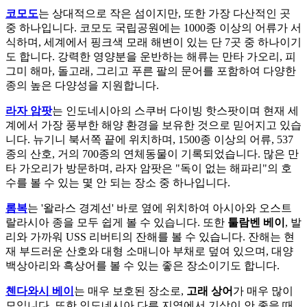
코모도
는 상대적으로 작은 섬이지만, 또한 가장 다산적인 곳
중 하나입니다. 코모도 국립공원에는 1000종 이상의 어류가 서
식하며, 세계에서 핑크색 모래 해변이 있는 단 7곳 중 하나이기
도 합니다. 강력한 영양분을 운반하는 해류는 만타 가오리, 피
그미 해마, 돌고래, 그리고 푸른 팔의 문어를 포함하여 다양한
종의 높은 다양성을 지원합니다.
라자 암팟
는 인도네시아의 스쿠버 다이빙 핫스팟이며 현재 세
계에서 가장 풍부한 해양 환경을 보유한 것으로 믿어지고 있습
니다. 뉴기니 북서쪽 끝에 위치하며, 1500종 이상의 어류, 537
종의 산호, 거의 700종의 연체동물이 기록되었습니다. 많은 만
타 가오리가 방문하며, 라자 암팟은 "독이 없는 해파리"의 호
수를 볼 수 있는 몇 안 되는 장소 중 하나입니다.
롬복
는 '왈라스 경계선' 바로 옆에 위치하여 아시아와 오스트
랄라시아 종을 모두 쉽게 볼 수 있습니다. 또한
툴람벤 베이
, 발
리와 가까워 USS 리버티의 잔해를 볼 수 있습니다. 잔해는 현
재 부드러운 산호와 대형 소매니아 부채로 덮여 있으며, 대양
백상아리와 흑상어를 볼 수 있는 좋은 장소이기도 합니다.
첸다와시 베이
는 매우 보호된 장소로,
고래 상어
가 매우 많이
모입니다. 또한 인도네시아 다른 지역에서 기상이 안 좋을 때