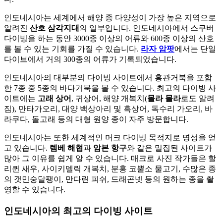
인도네시아는 세계에서 해양 종 다양성이 가장 높은 지역으로
알려진
산호 삼각지대
의 일부입니다. 인도네시아에서 스쿠버
다이빙을 하는 동안 3000종 이상의 어류와 600종 이상의 산호
를 볼 수 있는 기회를 가질 수 있습니다.
라자 암팟
에서는 단일
다이브에서 거의 300종의 어류가 기록되었습니다.
인도네시아의 대부분의 다이빙 사이트에서 홍관거북을 포함
한 7종 중 5종의 바다거북을 볼 수 있습니다. 최고의 다이빙 사
이트에는
고래 상어
, 귀상어, 해양 개복치(
몰라 몰라
로도 알려
짐), 만타가오리, 대양 백상아리 및 흑상어, 독수리 가오리, 바
라쿠다, 돌고래 등의 대형 원양 종이 자주 방문합니다.
인도네시아는 또한 세계적인 머크 다이빙 목적지로 명성을 얻
고 있습니다.
렘베 해협
과
암본 항구
와 같은 밀집된 사이트가
많아 그 이유를 쉽게 알 수 있습니다. 매크로 사진 작가들은 할
리퀸 새우, 사이키델릭 개복치, 분홍 코뿔소 물고기, 수많은 종
의 갯민숭달팽이, 만다린 피쉬, 드래곤넷 등의 원하는 종을 촬
영할 수 있습니다.
인도네시아의 최고의 다이빙 사이트