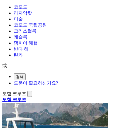
코모도
라자암팟
미술
코모도 국립공원
크리스털록
캐슬록
댐피어 해협
반다 해
린카
或
검색
도움이 필요하신가요?
모험 크루즈
모험 크루즈