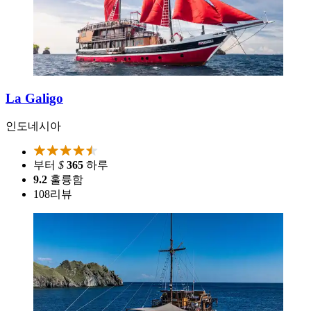
La Galigo
인도네시아
부터
$
365
하루
9.2
훌륭함
108
리뷰