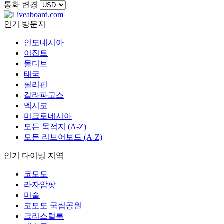
통화 변경
인기 방문지
인도네시아
이집트
몰디브
태국
필리핀
갈라파고스
멕시코
미크로네시아
모든 목적지 (A-Z)
모든 리브어보드 (A-Z)
인기 다이빙 지역
코모도
라자암팟
미술
코모도 국립공원
크리스털록