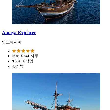
Amaya Explorer
인도네시아
부터
$
341
하루
9.6
이례적임
45
리뷰