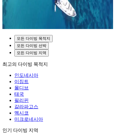
모든 다이빙 목적지
모든 다이빙 선박
모든 다이빙 지역
최고의 다이빙 목적지
인도네시아
이집트
몰디브
태국
필리핀
갈라파고스
멕시코
미크로네시아
인기 다이빙 지역