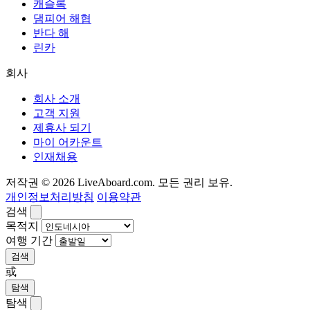
캐슬록
댐피어 해협
반다 해
린카
회사
회사 소개
고객 지원
제휴사 되기
마이 어카운트
인재채용
저작권 © 2026 LiveAboard.com. 모든 권리 보유.
개인정보처리방침
이용약관
검색
목적지
여행 기간
검색
或
탐색
탐색