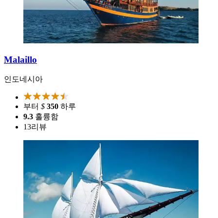
Malaillo
인도네시아
부터
$
350
하루
9.3
훌륭함
13
리뷰