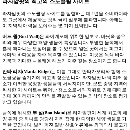
라자암팟의 최고의 스노클링 사이트
라자암팟의 스노클링 사이트를 탐험하는 데 1년을 소비하더라
도 그곳에서 제공하는 것의 극히 일부에 불과합니다. 아래는
이 지역의 매력을 보여주는 몇 가지 요약입니다:
버드 월(Bird Wall)
은 와이게오에 위치한 암초로, 바닷속 봉우
리와 매우 다양한 해양 생물이 특징입니다. 투명한 물속에서
흔히 떠다니는 오징어를 볼 수 있으며 얕은 곳에서는 피그미
해마와 바다용을 자주 목격할 수 있습니다. 이곳은 녹색 바다
거북과 거대한 나폴레옹 래쓰가 자주 찾는 장소이기도 합니다.
만타 리지(Manta Ridge)
는 이름 그대로 만타가오리와 함께 스
노클링을 즐기기에 최고의 장소입니다. 라자암팟 내의 여러 장
소가 이러한 웅장한 생물들의 서식지이지만, 군도 중앙 지역에
위치한 이 사이트는 뛰어난 청소소로서의 지위로 인해 때때로
최대 30마리까지의 만타를 관찰할 수 있는 최상의 장소로 평가
받고 있습니다.
남쪽에 위치한
부 섬(Boo Island)
은 라자암팟이 세계 최고의 해
양 환경 중 하나로 당당히 자리 잡게 한 다양한 해양 생물로 가
득한 곳입니다. 널리 퍼진 일반 산호어류에는 외과의사 물고기