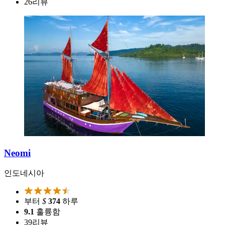
26
리뷰
Neomi
인도네시아
부터
$
374
하루
9.1
훌륭함
39
리뷰