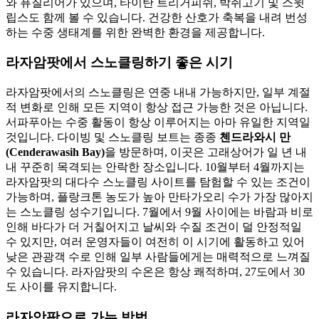
와 퓨질리어가 있으며, 타이탄 트리거피쉬, 박쥐고기 및 스윗
립스도 함께 볼 수 있습니다. 건강한 산호가 축복을 내려 번성
하는 수중 생태계를 위한 완벽한 환경을 제공합니다.
라자암팟에서 스노클링하기 좋은 시기
라자암팟에서의 스노클링은 연중 내내 가능하지만, 일부 계절
적 변화로 인해 모든 지역이 항상 접근 가능한 것은 아닙니다.
서파푸아는 수중 활동이 항상 이루어지는 아마 유일한 지역일
것입니다. 다이빙 및 스노클링 보트는 종종
첸드라와시 만
(Cenderawasih Bay)
을 방문하며, 이곳은 고래상어가 일 년 내
내 꾸준히 목격되는 안락한 장소입니다. 10월부터 4월까지는
라자암팟의 대다수 스노클링 사이트를 탐험할 수 있는 조건이
가능하며, 플랑크톤 농도가 높아 만타가오리 수가 가장 많아지
는 스노클링 성수기입니다. 7월에서 9월 사이에는 바람과 비로
인해 바다가 더 거칠어지고 날씨와 수질 조건이 덜 안정적일
수 있지만, 여러 운영자들이 여전히 이 시기에 활동하고 있어
낮은 관광객 수로 인해 일부 사람들에게는 매력적으로 느껴질
수 있습니다. 라자암팟의 수온은 항상 쾌적하며, 27도에서 30
도 사이를 유지합니다.
라자암팟으로 가는 방법