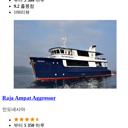
부터
$
364
하루
9.2
훌륭함
108
리뷰
Raja Ampat Aggressor
인도네시아
부터
$
350
하루