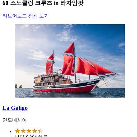
60 스노클링 크루즈 in 라자암팟
리브어보드 전체 보기
La Galigo
인도네시아