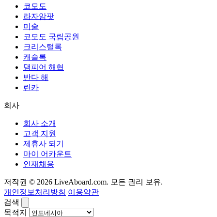
코모도
라자암팟
미술
코모도 국립공원
크리스털록
캐슬록
댐피어 해협
반다 해
린카
회사
회사 소개
고객 지원
제휴사 되기
마이 어카운트
인재채용
저작권 © 2026 LiveAboard.com. 모든 권리 보유.
개인정보처리방침
이용약관
검색
목적지