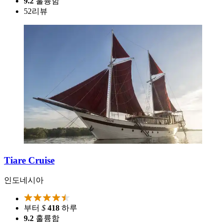
9.2
훌륭함
52
리뷰
Tiare Cruise
인도네시아
부터
$
418
하루
9.2
훌륭함