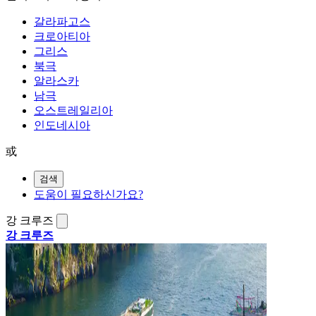
갈라파고스
크로아티아
그리스
북극
알라스카
남극
오스트레일리아
인도네시아
或
검색
도움이 필요하신가요?
강 크루즈
강 크루즈