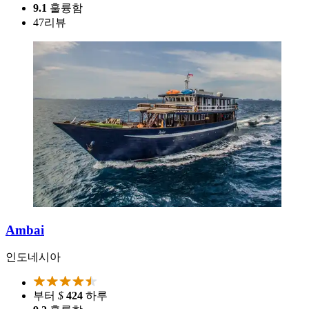
9.1
훌륭함
47
리뷰
Ambai
인도네시아
부터
$
424
하루