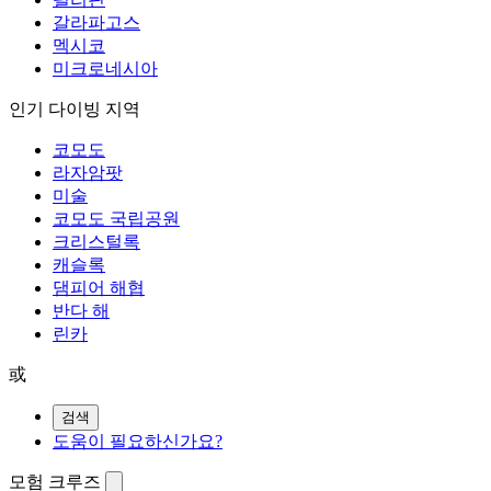
갈라파고스
멕시코
미크로네시아
인기 다이빙 지역
코모도
라자암팟
미술
코모도 국립공원
크리스털록
캐슬록
댐피어 해협
반다 해
린카
或
검색
도움이 필요하신가요?
모험 크루즈