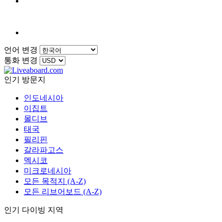
언어 변경
통화 변경
인기 방문지
인도네시아
이집트
몰디브
태국
필리핀
갈라파고스
멕시코
미크로네시아
모든 목적지 (A-Z)
모든 리브어보드 (A-Z)
인기 다이빙 지역