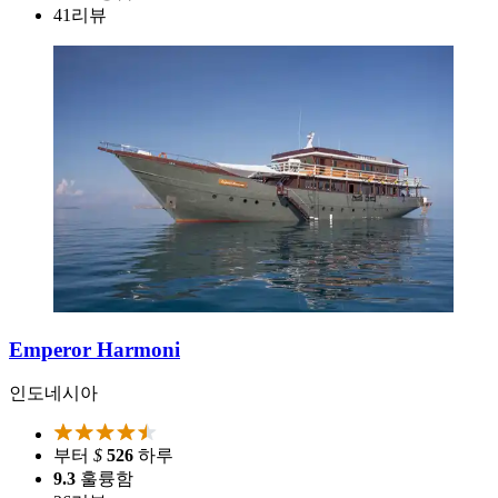
41
리뷰
Emperor Harmoni
인도네시아
부터
$
526
하루
9.3
훌륭함