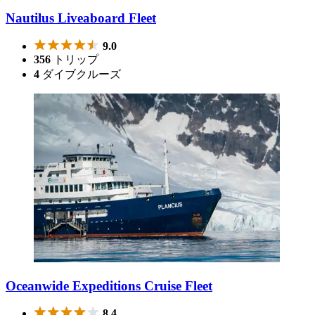
Nautilus Liveaboard Fleet
9.0
356
トリップ
4
ダイブクルーズ
Oceanwide Expeditions Cruise Fleet
8.4