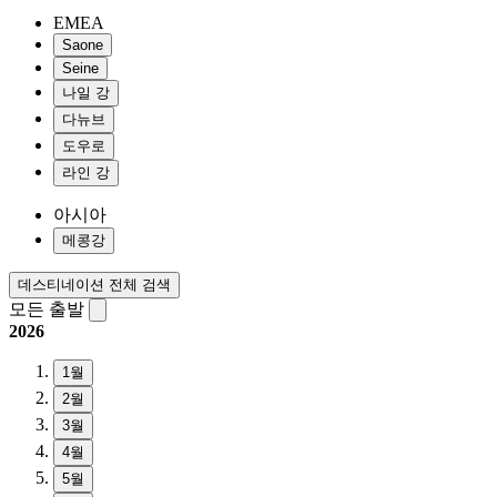
EMEA
Saone
Seine
나일 강
다뉴브
도우로
라인 강
아시아
메콩강
데스티네이션 전체 검색
모든 출발
2026
1월
2월
3월
4월
5월