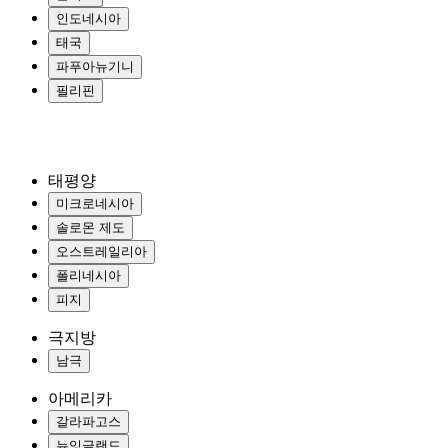
인도네시아
태국
파푸아뉴기니
필리핀
태평양
미크로네시아
솔로몬 제도
오스트레일리아
폴리네시아
피지
극지방
남극
아메리카
갈라파고스
뉴잉글랜드