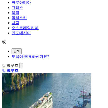
크로아티아
그리스
북극
알라스카
남극
오스트레일리아
인도네시아
或
검색
도움이 필요하신가요?
강 크루즈
강 크루즈