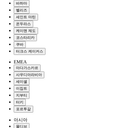
바하마
벨리즈
세인트 마틴
온두라스
케이맨 제도
코스타리카
쿠바
터크스 케이커스
EMEA
마다가스카르
사우디아라비아
세이셸
이집트
지부티
터키
포르투갈
아시아
몰디브