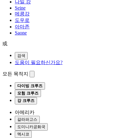
나일 강
Seine
메콩강
도우로
아마존
Saone
或
검색
도움이 필요하신가요?
모든 목적지
다이빙 크루즈
모험 크루즈
강 크루즈
아메리카
갈라파고스
도미니카공화국
멕시코