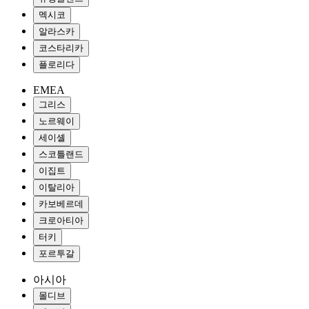
멕시코
알라스카
코스타리카
플로리다
EMEA
그리스
노르웨이
세이셸
스코틀랜드
이집트
이탈리아
카보베르데
크로아티아
터키
포르투갈
아시아
몰디브