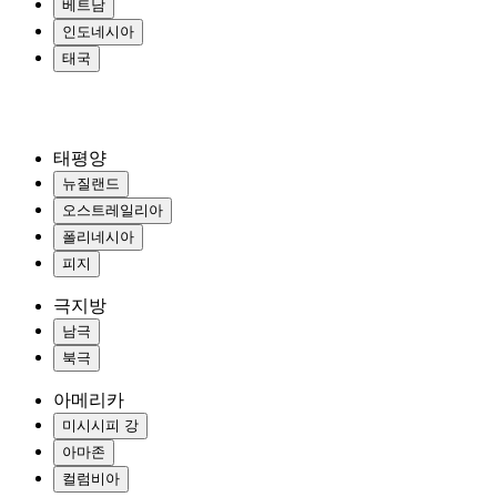
베트남
인도네시아
태국
태평양
뉴질랜드
오스트레일리아
폴리네시아
피지
극지방
남극
북극
아메리카
미시시피 강
아마존
컬럼비아