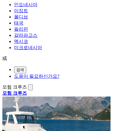
인도네시아
이집트
몰디브
태국
필리핀
갈라파고스
멕시코
미크로네시아
或
검색
도움이 필요하신가요?
모험 크루즈
모험 크루즈