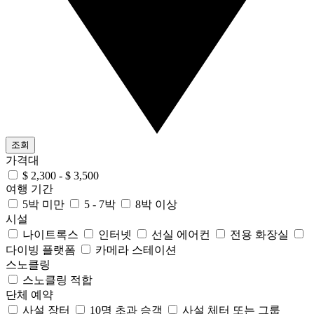
조회
가격대
$ 2,300 - $ 3,500
여행 기간
5박 미만
5 - 7박
8박 이상
시설
나이트록스
인터넷
선실 에어컨
전용 화장실
다이빙 플랫폼
카메라 스테이션
스노클링
스노클링 적합
단체 예약
사설 장터
10명 초과 승객
사설 체터 또는 그룹