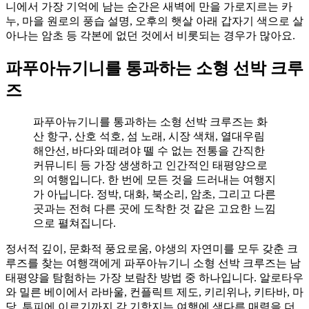
니에서 가장 기억에 남는 순간은 새벽에 만을 가로지르는 카
누, 마을 원로의 풍습 설명, 오후의 햇살 아래 갑자기 색으로 살
아나는 암초 등 각본에 없던 것에서 비롯되는 경우가 많아요.
파푸아뉴기니를 통과하는 소형 선박 크루
즈
파푸아뉴기니를 통과하는 소형 선박 크루즈는 화
산 항구, 산호 석호, 섬 노래, 시장 색채, 열대우림
해안선, 바다와 떼려야 뗄 수 없는 전통을 간직한
커뮤니티 등 가장 생생하고 인간적인 태평양으로
의 여행입니다. 한 번에 모든 것을 드러내는 여행지
가 아닙니다. 정박, 대화, 북소리, 암초, 그리고 다른
곳과는 전혀 다른 곳에 도착한 것 같은 고요한 느낌
으로 펼쳐집니다.
정서적 깊이, 문화적 풍요로움, 야생의 자연미를 모두 갖춘 크
루즈를 찾는 여행객에게 파푸아뉴기니 소형 선박 크루즈는 남
태평양을 탐험하는 가장 보람찬 방법 중 하나입니다. 알로타우
와 밀른 베이에서 라바울, 컨플릭트 제도, 키리위나, 키타바, 마
당, 투피에 이르기까지 각 기항지는 여행에 색다른 매력을 더