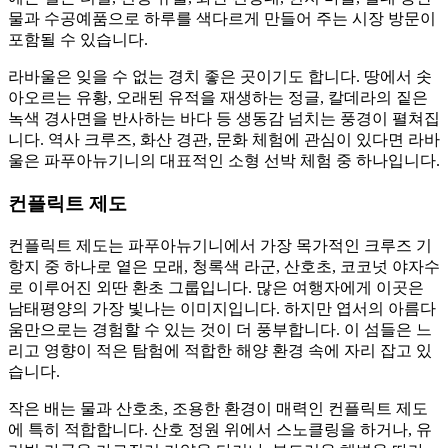
물과 수공예품으로 하루를 색다르게 만들어 주는 시장 방문이
포함될 수 있습니다.
라바울은 잊을 수 없는 경치 좋은 곳이기도 합니다. 땅에서 솟
아오르는 유황, 오래된 유적을 재생하는 정글, 칼데라의 짙은
녹색 경사면을 반사하는 바다 등 생동감 넘치는 풍경이 펼쳐집
니다. 역사 크루즈, 화산 경관, 문화 체험에 관심이 있다면 라바
울은 파푸아뉴기니의 대표적인 소형 선박 체험 중 하나입니다.
컨플릭트 제도
컨플릭트 제도는 파푸아뉴기니에서 가장 목가적인 크루즈 기
항지 중 하나로 옅은 모래, 청록색 라군, 산호초, 코코넛 야자수
로 이루어진 외딴 환초 그룹입니다. 많은 여행자에게 이곳은
남태평양의 가장 빛나는 이미지입니다. 하지만 엽서의 아름다
움만으로는 경험할 수 있는 것이 더 풍부합니다. 이 섬들은 느
리고 영향이 적은 탐험에 적합한 해양 환경 속에 자리 잡고 있
습니다.
작은 배는 물과 산호초, 조용한 환경이 매력인 컨플릭트 제도
에 특히 적합합니다. 산호 정원 위에서 스노클링을 하거나, 유