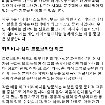
리빛 라군을 가로질러 카약을 타거나, 부드러운 해변을 따라
걸으며 하루를 보내거나, 현대 사회의 분주함에서 멀리 떨어져
있는 듯한 기분을 만끽할 수 있습니다.
파푸아뉴기니에서 스노클링, 부드러운 해변 시간, 외딴 섬에서
의 탈출을 원하는 여행객에게 최고의 장소 중 하나입니다. 수
면 아래에는 반짝이는 산호초 물고기가, 머리 위에는 바닷새
가, 앞바다에는 개인 베이스캠프처럼 정박해 있는 배 등 풍경
은 생생합니다.
키리비나 섬과 트로브리안 제도
트로브리안 제도의 일부인 키리위나 섬은 파푸아뉴기니에서
가장 문화적으로 독특한 섬 그룹 중 하나로 여행자를 안내합니
다. 정교한 전통, 참마 집, 조각 카누, 춤, 의식 교류로 유명한 키
리비나는 인류학자와 여행자 모두를 오랫동안 매료시켜온 한
사회의 풍습을 들여다볼 수 있는 창을 제공합니다.
작은 배를 타고 키리비나를 방문하는 여행은 종종 문화적 교류
를 중심으로 이루어집니다. 춤과 음악, 마을의 환대를 받으며
현지 관습, 정원 가꾸기 전통, 공동체 생활의 중요성에 대한 통
찰력을 얻을 수 있습니다. 열대 식물, 해안 산책로, 마을 개간