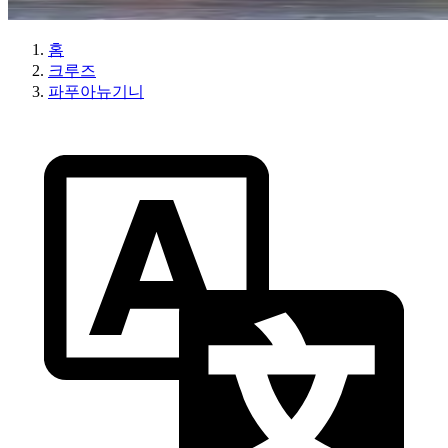
홈
크루즈
파푸아뉴기니