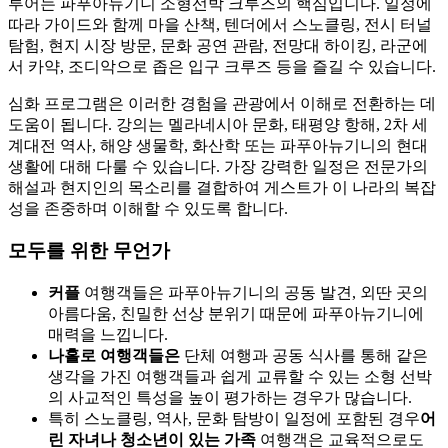
투어는 파푸아뉴기니 소형선박 크루즈의 핵심입니다. 일정에
따라 가이드와 함께 마을 산책, 텐더에서 스노클링, 전시 터널
탐험, 현지 시장 방문, 문화 공연 관람, 전망대 하이킹, 라군에
서 카약, 조디악으로 좁은 입구 크루즈 등을 즐길 수 있습니다.
심화 프로그램은 이러한 경험을 관광에서 이해로 전환하는 데
도움이 됩니다. 강의는 멜라네시아 문화, 태평양 항해, 2차 세
계대전 역사, 해양 생물학, 화산학 또는 파푸아뉴기니의 현대
생활에 대해 다룰 수 있습니다. 가장 강력한 일정은 전문가의
해설과 현지인의 목소리를 결합하여 게스트가 이 나라의 복잡
성을 존중하며 이해할 수 있도록 합니다.
모두를 위한 무언가
커플
여행객들은 파푸아뉴기니의 공동 발견, 외딴 곳의
아름다움, 친밀한 선상 분위기 때문에 파푸아뉴기니에
매력을 느낍니다.
나홀로 여행객들은
단체 여행과 공동 식사를 통해 같은
생각을 가진 여행객들과 쉽게 교류할 수 있는 소형 선박
의 사교적인 특성을 높이 평가하는 경우가 많습니다.
특히 스노클링, 역사, 문화 탐방이 일정에 포함된 경우
어
린 자녀나 청소년이 있는 가족
여행객은 교육적으로도