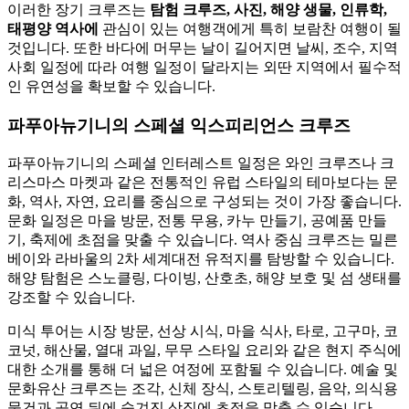
이러한 장기 크루즈는
탐험 크루즈, 사진, 해양 생물, 인류학,
태평양 역사에
관심이 있는 여행객에게 특히 보람찬 여행이 될
것입니다. 또한 바다에 머무는 날이 길어지면 날씨, 조수, 지역
사회 일정에 따라 여행 일정이 달라지는 외딴 지역에서 필수적
인 유연성을 확보할 수 있습니다.
파푸아뉴기니의 스페셜 익스피리언스 크루즈
파푸아뉴기니의 스페셜 인터레스트 일정은 와인 크루즈나 크
리스마스 마켓과 같은 전통적인 유럽 스타일의 테마보다는 문
화, 역사, 자연, 요리를 중심으로 구성되는 것이 가장 좋습니다.
문화 일정은 마을 방문, 전통 무용, 카누 만들기, 공예품 만들
기, 축제에 초점을 맞출 수 있습니다. 역사 중심 크루즈는 밀른
베이와 라바울의 2차 세계대전 유적지를 탐방할 수 있습니다.
해양 탐험은 스노클링, 다이빙, 산호초, 해양 보호 및 섬 생태를
강조할 수 있습니다.
미식 투어는 시장 방문, 선상 시식, 마을 식사, 타로, 고구마, 코
코넛, 해산물, 열대 과일, 무무 스타일 요리와 같은 현지 주식에
대한 소개를 통해 더 넓은 여정에 포함될 수 있습니다. 예술 및
문화유산 크루즈는 조각, 신체 장식, 스토리텔링, 음악, 의식용
물건과 공연 뒤에 숨겨진 상징에 초점을 맞출 수 있습니다.