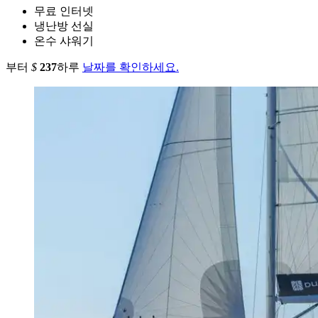
무료 인터넷
냉난방 선실
온수 샤워기
부터
$
237
하루
날짜를 확인하세요.