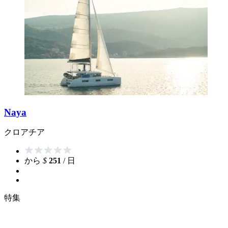
Naya
クロアチア
から
$
251
/ 日
特集