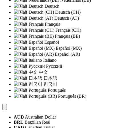
Nederlands (BE)
Deutsch
Deutsch (CH)
Deutsch (AT)
Français
Français (CH)
Français (BE)
Español
Español (MX)
Español (AR)
Italiano
Русский
中文
日本語
한국어
Português
Português (BR)
AUD
Australian Dollar
BRL
Brazilian Real
CAD
Canadian Dollar