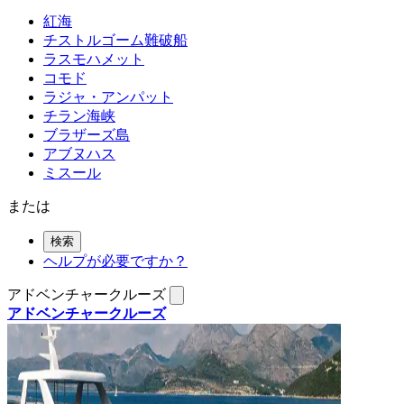
紅海
チストルゴーム難破船
ラスモハメット
コモド
ラジャ・アンパット
チラン海峡
ブラザーズ島
アブヌハス
ミスール
または
検索
ヘルプが必要ですか？
アドベンチャークルーズ
アドベンチャークルーズ