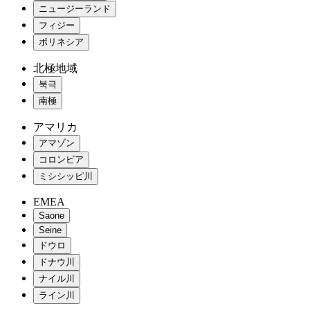
ニュージーランド
フィジー
ポリネシア
北極地域
북극
南極
アマリカ
アマゾン
コロンビア
ミシシッピ川
EMEA
Saone
Seine
ドウロ
ドナウ川
ナイル川
ライン川