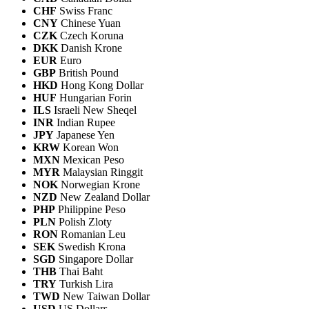
CHF
Swiss Franc
CNY
Chinese Yuan
CZK
Czech Koruna
DKK
Danish Krone
EUR
Euro
GBP
British Pound
HKD
Hong Kong Dollar
HUF
Hungarian Forin
ILS
Israeli New Sheqel
INR
Indian Rupee
JPY
Japanese Yen
KRW
Korean Won
MXN
Mexican Peso
MYR
Malaysian Ringgit
NOK
Norwegian Krone
NZD
New Zealand Dollar
PHP
Philippine Peso
PLN
Polish Zloty
RON
Romanian Leu
SEK
Swedish Krona
SGD
Singapore Dollar
THB
Thai Baht
TRY
Turkish Lira
TWD
New Taiwan Dollar
USD
US Dollars