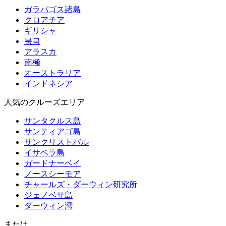
ガラパゴス諸島
クロアチア
ギリシャ
북극
アラスカ
南極
オーストラリア
インドネシア
人気のクルーズエリア
サンタクルス島
サンティアゴ島
サンクリストバル
イサベラ島
ガードナーベイ
ノースシーモア
チャールズ・ダーウィン研究所
ジェノベサ島
ダーウィン湾
または