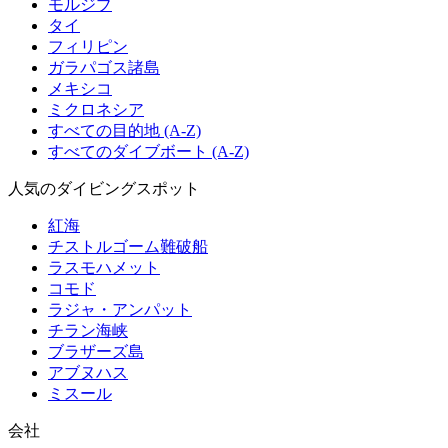
モルジブ
タイ
フィリピン
ガラパゴス諸島
メキシコ
ミクロネシア
すべての目的地 (A-Z)
すべてのダイブボート (A-Z)
人気のダイビングスポット
紅海
チストルゴーム難破船
ラスモハメット
コモド
ラジャ・アンパット
チラン海峡
ブラザーズ島
アブヌハス
ミスール
会社