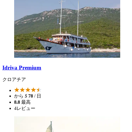
Idriva Premium
クロアチア
から
$
78
/ 日
8.8
最高
4
レビュー