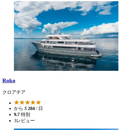
Roko
クロアチア
から
$
204
/ 日
9.7
特別
3
レビュー