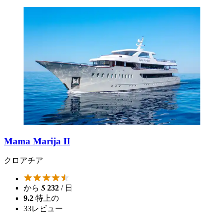
Mama Marija II
クロアチア
から
$
232
/ 日
9.2
特上の
33
レビュー