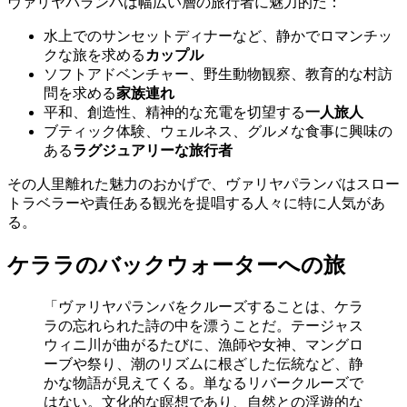
ヴァリヤパランバは幅広い層の旅行者に魅力的だ：
水上でのサンセットディナーなど、静かでロマンチッ
クな旅を求める
カップル
ソフトアドベンチャー、野生動物観察、教育的な村訪
問を求める
家族連れ
平和、創造性、精神的な充電を切望する
一人旅人
ブティック体験、ウェルネス、グルメな食事に興味の
ある
ラグジュアリーな旅行者
その人里離れた魅力のおかげで、ヴァリヤパランバはスロー
トラベラーや責任ある観光を提唱する人々に特に人気があ
る。
ケララのバックウォーターへの旅
「ヴァリヤパランバをクルーズすることは、ケラ
ラの忘れられた詩の中を漂うことだ。テージャス
ウィニ川が曲がるたびに、漁師や女神、マングロ
ーブや祭り、潮のリズムに根ざした伝統など、静
かな物語が見えてくる。単なるリバークルーズで
はない。文化的な瞑想であり、自然との浮遊的な