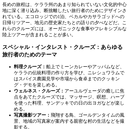
長めの旅程は、ケララ州のあまり知られていない文化的中心
地に深く潜り込み、断捨離したい旅行者のためにデザインさ
れている。エコロッジでの1泊、ベカルやカサラゴッドへの
日帰りツアー、地元の歴史家たちとの語りの夕べなどだ。こ
れらのクルーズには、オーガニックな食事やフレキシブルな
陸上ツアーが含まれることが多い。
スペシャル・インタレスト・クルーズ：あらゆる
旅行者のためのテーマ
料理クルーズ：
船上でミーンカレーやアッパムなど、
ケララの伝統料理の作り方を学び、ニレシュワラムで
はスパイス農園見学や市場から食卓までのクッキン
グ・デモを楽しめる。
ウェルネス・クルーズ：
アーユルヴェーダの癒しに焦
点をあてたクルーズでは、マッサージ、瞑想、ハーブ
を使った料理、サンデッキでの日の出ヨガなどが楽し
める。
写真撮影ツアー：
飛翔する鳥、ゴールデンタイムの風
景、地域の写真家が案内する親密な村の生活などを撮
影する。