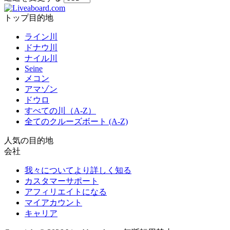
トップ目的地
ライン川
ドナウ川
ナイル川
Seine
メコン
アマゾン
ドウロ
すべての川（A-Z）
全てのクルーズボート (A-Z)
人気の目的地
会社
我々についてより詳しく知る
カスタマーサポート
アフィリエイトになる
マイアカウント
キャリア