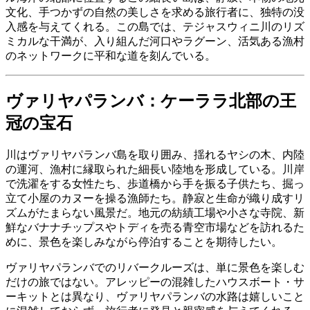
文化、手つかずの自然の美しさを求める旅行者に、独特の没
入感を与えてくれる。この島では、テジャスウィニ川のリズ
ミカルな干満が、入り組んだ河口やラグーン、活気ある漁村
のネットワークに平和な道を刻んでいる。
ヴァリヤパランバ：ケーララ北部の王
冠の宝石
川はヴァリヤパランバ島を取り囲み、揺れるヤシの木、内陸
の運河、漁村に縁取られた細長い陸地を形成している。川岸
で洗濯をする女性たち、歩道橋から手を振る子供たち、掘っ
立て小屋のカヌーを操る漁師たち。静寂と生命が織り成すリ
ズムがたまらない風景だ。地元の紡績工場や小さな寺院、新
鮮なバナナチップスやトディを売る青空市場などを訪れるた
めに、景色を楽しみながら停泊することを期待したい。
ヴァリヤパランバでのリバークルーズは、単に景色を楽しむ
だけの旅ではない。アレッピーの混雑したハウスボート・サ
ーキットとは異なり、ヴァリヤパランバの水路は嬉しいこと