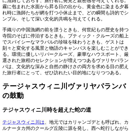
に混雑しておらず、旅行者に発見と親密感を与えてくれる。
霧に包まれた水面から昇る日の出から、黄金色に染まる夕暮
れ時に漁師たちが網を打つ小休止まで、どの瞬間も詩的でシ
ンプル、そして深い文化的共鳴を与えてくれる。
手織りの中国漁網の前を漂うときも、何世紀もの歴史を持つ
寺院のそばに停泊するときも、ブティック・クルーズの船上
でスパイシーなマラバルの珍味を味わうときも、ゲストは
刻々と変化する風景と物語のキャンバスを楽しむことができ
る。環境に優しいリバークルーズ、豪華なハウスボート、厳
選された旅程のセレクションが増えつつあるヴァリヤパラン
バは、文化的な深みと自然の静けさの両方を求める目の肥え
た旅行者にとって、ぜひ訪れたい目的地になりつつある。
テージャスウィニ川ヴァリヤパランバ
の鼓動
テジャスウィニ川時を超えた蛇の道
テジャスウィニ川は
、地元ではカリャンゴデとも呼ばれ、カ
ルナータカ州のクールグ丘陵に源を発し、西へ蛇行しながら