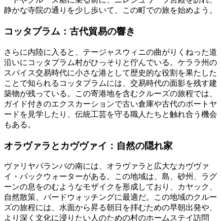
静かな寺院の通りを少し歩いて、この町での旅を始めよう。
コッタプラム：古代貿易の響き
さらに内陸に入ると、テージャスウィニの曲がりくねった道
沿いにコッタプラム村がひっそりと佇んでいる。ケララ州の
スパイス交易時代に小さな港として歴史的な役割を果たした
ことで知られるコッタプラムには、交易時代の面影を残す建
築物が残っている。この寄港地を含むクルーズの旅程では、
ガイド付きのエクスカーションで古い倉庫や古代のボートヤ
ードを見学したり、伝統工芸を守る職人たちと触れ合う機会
もある。
オラヴァラとカヴヴァイ：自然の隠れ家
ヴァリヤパランバの南には、オラヴァラと広大なカヴヴァ
イ・バックウォーターがある。この地域は、島、砂州、ラグ
ーンの息をのむようなモザイクを形成しており、カヤック、
自然散策、バードウォッチングに最適だ。この地域のクルー
ズの旅程には、水面から昇る朝日を拝むための早朝出発や、
より深く文化に浸りたい人のための村のホームステイ訪問