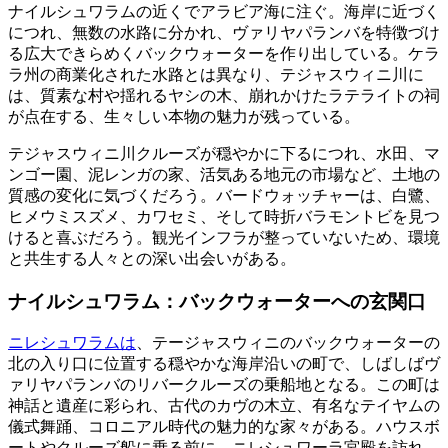
ナイルシュワラムの近くでアラビア海に注ぐ。海岸に近づく
につれ、無数の水路に分かれ、ヴァリヤパランバを特徴づけ
る広大できらめくバックウォーターを作り出している。ケラ
ラ州の商業化された水路とは異なり、テジャスウィニ川に
は、質素な村や揺れるヤシの木、崩れかけたラテライトの祠
が点在する、生々しい本物の魅力が残っている。
テジャスウィニ川クルーズが穏やかに下るにつれ、水田、マ
ンゴー園、泥レンガの家、活気ある地元の市場など、土地の
質感の変化に気づくだろう。バードウォッチャーは、白鷺、
ヒメウミスズメ、カワセミ、そして時折バラモントビを見つ
けると喜ぶだろう。観光インフラが整っていないため、環境
と共生する人々との深い出会いがある。
ナイルシュワラム：バックウォーターへの玄関口
ニレシュワラムは
、テージャスウィニのバックウォーターの
北の入り口に位置する穏やかな海岸沿いの町で、しばしばヴ
ァリヤパランバのリバークルーズの乗船地となる。この町は
神話と遺産に彩られ、古代のカヴの木立、有名なテイヤムの
儀式舞踊、コロニアル時代の魅力的な家々がある。ハウスボ
ートやクルーズ船に乗る前に、ニレシュワーラ宮殿を訪れ、