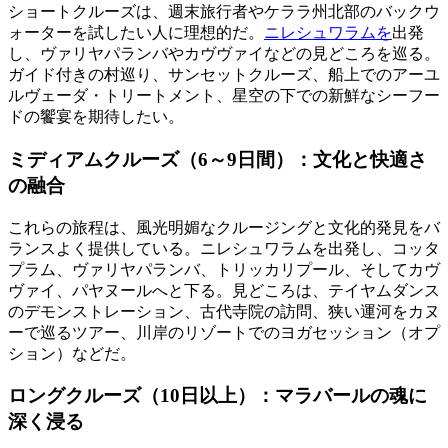
ショートクルーズは、週末旅行者やケララ州北部のバックウ
ォーターを試したい人に理想的だ。
ニレシュワラムを
出発
し、ヴァリヤパランバやカヴヴァイなどの見どころを巡る。
ガイド付きの村巡り、サンセットクルーズ、船上でのアーユ
ルヴェーダ・トリートメント、星空の下での新鮮なシーフー
ドの饗宴を期待したい。
ミディアムクルーズ（6～9日間）：文化と快適さ
の融合
これらの旅程は、風光明媚なクルージングと文化的発見をバ
ランスよく提供している。ニレシュワラムを出発し、コッタ
プラム、ヴァリヤパランバ、トリッカリプール、そしてカヴ
ヴァイ、パヤヌールへと下る。見どころは、テイヤムダンス
のデモンストレーション、古代寺院の訪問、狭い運河をカヌ
ーで巡るツアー、川岸のリゾートでのヨガセッション（オプ
ション）などだ。
ロングクルーズ（10日以上）：マラバールの魂に
深く浸る