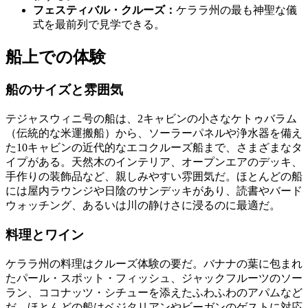
フェスティバル・クルーズ：
ケララ州の最も神聖な儀
式を最前列で見学できる。
船上での体験
船のサイズと雰囲気
テジャスウィニ号の船は、2キャビンの小さなケトゥバラム
（伝統的な米運搬船）から、ソーラーパネルや浄水器を備え
た10キャビンの近代的なエコクルーズ船まで、さまざまなタ
イプがある。天然木のインテリア、オープンエアのデッキ、
手作りの装飾品など、親しみやすい雰囲気だ。ほとんどの船
には屋内ラウンジや日陰のサンデッキがあり、読書やバード
ウォッチング、あるいは川の静けさに浸るのに最適だ。
料理とワイン
ケララ州の料理はクルーズ体験の要だ。バナナの葉に包まれ
たパール・スポット・フィッシュ、ジャックフルーツのソー
ラン、ココナッツ・シチューを添えたふわふわのアパムなど
だ。ほとんどの船はベジタリアンやビーガンのゲストに対応