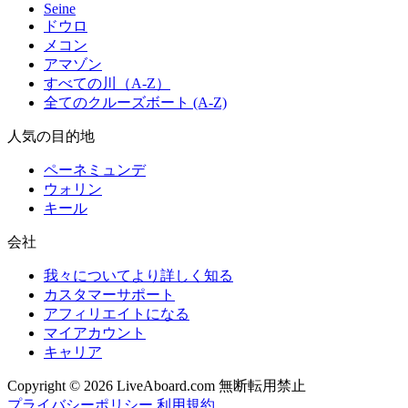
Seine
ドウロ
メコン
アマゾン
すべての川（A-Z）
全てのクルーズボート (A-Z)
人気の目的地
ペーネミュンデ
ウォリン
キール
会社
我々についてより詳しく知る
カスタマーサポート
アフィリエイトになる
マイアカウント
キャリア
Copyright © 2026 LiveAboard.com 無断転用禁止
プライバシーポリシー
利用規約