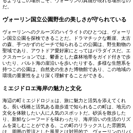
るようなこの場所こそ、ヴォーリンの真髄が現れる場所なの
だ。
ヴォーリン国立公園野生の美しさが守られている
ヴォーリンへのクルーズのハイライトのひとつは、ヴォーリ
ン国立公園を探検できることだ。ドラマチックな断崖、太古
の森、手つかずのビーチで知られるこの公園は、野生動物の
聖域であり、アウトドア愛好家にとってはパラダイスだ。エ
クスカーションでは、鬱蒼とした森林地帯をガイド付きで歩
いたり、バルト海の崖沿いを歩いたりする。多様な生態系を
持つこの公園は、自然史の生きた博物館であり、この地域の
環境の重要性をより深く理解することができる。
ミエジドロエ海岸の魅力と文化
海辺の町ミエジドロジェは、旅に魅力と活気を添えてくれ
る。長い桟橋と活気ある遊歩道で知られるこの町は、地元の
文化を体験したい人に人気のスポットだ。砂浜を散歩した
り、新鮮なシーフードを味わったり、海岸沿いの生活のリズ
ムを楽しむことができる。この町のリラックスした雰囲気
は、周囲の荒涼とした風景とは対照的で、ヴォーリンのリバ