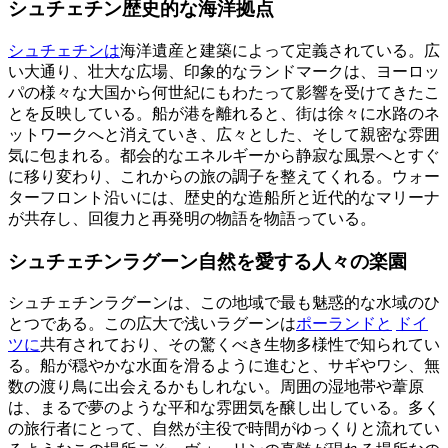
シュチェチン歴史的な海洋拠点
シュチェチンは
海洋遺産と建築によって定義されている。広
い大通り、壮大な広場、印象的なランドマークは、ヨーロッ
パの様々な大国から何世紀にもわたって影響を受けてきたこ
とを反映している。船が港を離れると、街は徐々に水路のネ
ットワークへと消えていき、広々とした、そして親密な雰囲
気に包まれる。都会的なエネルギーから静寂な風景へとすぐ
に移り変わり、これからの旅の調子を整えてくれる。ウォー
ターフロント沿いには、歴史的な造船所と近代的なマリーナ
が共存し、回復力と再発明の物語を物語っている。
シュチェチンラグーン自然を愛する人々の楽園
シュチェチンラグーンは、この地域で最も魅惑的な水域のひ
とつである。この広大で浅いラグーンは
ポーランドと
ドイ
ツに
共有されており、その驚くべき生物多様性で知られてい
る。船が穏やかな水面を滑るように進むと、サギやワシ、無
数の渡り鳥に出会えるかもしれない。周囲の湿地帯や葦原
は、まるで夢のような平和な雰囲気を醸し出している。多く
の旅行者にとって、自然が主役で時間がゆっくりと流れてい