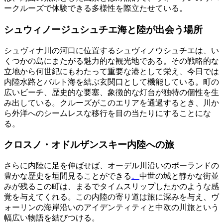
ークルーズで体験できる多様性を際立たせている。
シュウィノージュシュチエ海と陸が出会う場所
シュヴィナ川の河口に位置するシュヴィノウシュチエは、い
くつかの島にまたがる魅力的な観光地である。その戦略的な
立地から何世紀にもわたって重要な港として栄え、今日では
内陸水路とバルト海を結ぶ玄関口として機能している。町の
広いビーチ、歴史的な要塞、象徴的な灯台が独特の個性を生
み出している。クルーズがこのエリアを通過するとき、川か
ら外洋へのシームレスな移行を目の当たりにすることにな
る。
クロスノ・オドルザンスキー内陸への旅
さらに内陸に足を伸ばせば、オーデル川沿いのポーランドの
豊かな歴史を垣間見ることができる
。
中世の城と静かな街並
みが残るこの町は、まるでタイムスリップしたかのような感
覚を与えてくれる。この内陸の寄り道は旅に深みを与え、ヴ
ォーリンの海岸沿いのアイデンティティと中欧の川旅という
幅広い物語を結びつける。