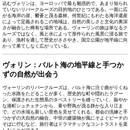
込むヴォリンは、ヨーロッパで最も魅惑的で、あまり知られ
ていないリバークルーズの目的地のひとつである。一面に広
がる海岸の崖、鬱蒼と茂る森林、何世紀にもわたる海洋遺産
によって定義されるこの地域は、自然の美しさと文化の奥深
さが融合した稀有な場所である。ヴォーリンの旅は単なるク
ルーズではなく、風と水によって形作られた風景に浸る旅で
あり、漁村を通して歴史がささやき、国立公園が地平線に向
かって果てしなく広がっている。
ヴォリン：バルト海の地平線と手つか
ずの自然が出会う
ヴォーリンのリバークルーズは、バルト海に注ぐ曲がりくね
った水路をたどることが多く、歴史的な町や隠れたラグー
ン、保護された生態系のタペストリーを縫っていく。賑やか
な港町シュチェチンから、葦や野鳥が茂る静かな入り江ま
で、どの水域も新しい景色を見せてくれる。都会の洗練と手
つかずの大自然の融合、中世の建築物が風にそよぐビーチの
そばに佇むなど、旅行者はドラマチックなコントラストを楽