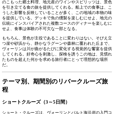
のこもった郷土料理、地元産のワインやスピリッツは、景色
を引き立てる食の旅を提供してくれる。船上での食事は、こ
うした影響を反映していることが多く、この地域の本物の味
を提供している。デッキで魚の燻製を楽しむにせよ、地元の
伝統にインスパイアされた複数コースのディナーを楽しむに
せよ、食事は体験の不可欠な一部となる。
もちろん、景色が主役であることに変わりはない。そびえ立
つ崖や砂浜から、静かなラグーンや森林に覆われた丘まで、
ヴォーリンは川が曲がるたびに変化する視覚的な饗宴を提供
してくれる。好奇心を刺激し、探検を誘うこの地は、見慣れ
たものを超えた何かを求める旅行者にとって理想的な場所
だ。
テーマ別、期間別のリバークルーズ旅
程
ショートクルーズ（3～5日間）
ショート・クルーズは、ヴォーリンとバルト海沿岸の入門コ