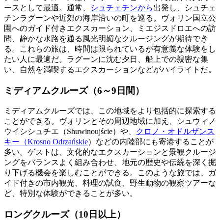
ースとして最適。通常、
シュチェチンから
出発し、シュチェ
チンラグーンや近郊の海岸沿いの町を巡る。ヴォリン国立公
園へのガイド付きエクスカーション、ミエジスドロエへの訪
問、静かな水路を通る風光明媚なクルージングが期待でき
る。これらの旅は、時間は限られているが有意義な体験をし
たい人に最適だ。ラグーンに沈む夕日、船上での親密な集
い、自然を満喫するエクスカーションなどがハイライトだ。
ミディアムクルーズ（6～9日間）
ミディアムクルーズでは、この地域をより包括的に探索する
ことができる。ヴォリンとその周辺地域に加え、シュウィノ
ウイシシュチエ（Shuwinoujście）や、
クロノ・オドルザンス
キー（Krosno Odrzańskie
）などの内陸部にも寄港することが
多い。ゲストは、文化的なエクスカーションと景観クルージ
ングをバランスよく組み合わせ、地元の歴史や伝統を深く掘
り下げる機会を楽しむことができる。このような旅では、ガ
イド付きの市内観光、料理の試食、野生動物の観察ツアーな
ど、特別な体験ができることが多い。
ロングクルーズ（10日以上）