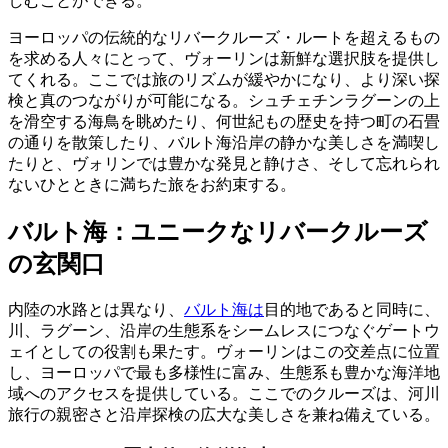
しむことができる。
ヨーロッパの伝統的なリバークルーズ・ルートを超えるもの
を求める人々にとって、ヴォーリンは新鮮な選択肢を提供し
てくれる。ここでは旅のリズムが緩やかになり、より深い探
検と真のつながりが可能になる。シュチェチンラグーンの上
を滑空する海鳥を眺めたり、何世紀もの歴史を持つ町の石畳
の通りを散策したり、バルト海沿岸の静かな美しさを満喫し
たりと、ヴォリンでは豊かな発見と静けさ、そして忘れられ
ないひとときに満ちた旅をお約束する。
バルト海：ユニークなリバークルーズ
の玄関口
内陸の水路とは異なり、
バルト海は
目的地であると同時に、
川、ラグーン、沿岸の生態系をシームレスにつなぐゲートウ
ェイとしての役割も果たす。ヴォーリンはこの交差点に位置
し、ヨーロッパで最も多様性に富み、生態系も豊かな海洋地
域へのアクセスを提供している。ここでのクルーズは、河川
旅行の親密さと沿岸探検の広大な美しさを兼ね備えている。