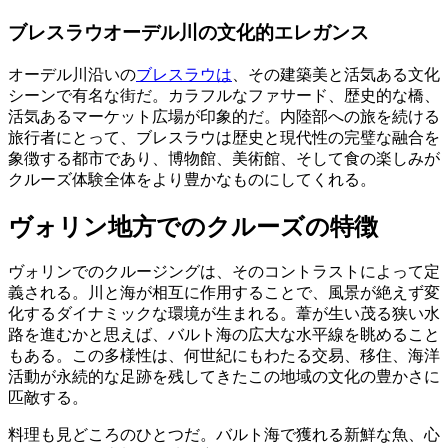
ブレスラウオーデル川の文化的エレガンス
オーデル川沿いの
ブレスラウは
、その建築美と活気ある文化
シーンで有名な街だ。カラフルなファサード、歴史的な橋、
活気あるマーケット広場が印象的だ。内陸部への旅を続ける
旅行者にとって、ブレスラウは歴史と現代性の完璧な融合を
象徴する都市であり、博物館、美術館、そして食の楽しみが
クルーズ体験全体をより豊かなものにしてくれる。
ヴォリン地方でのクルーズの特徴
ヴォリンでのクルージングは、そのコントラストによって定
義される。川と海が相互に作用することで、風景が絶えず変
化するダイナミックな環境が生まれる。葦が生い茂る狭い水
路を進むかと思えば、バルト海の広大な水平線を眺めること
もある。この多様性は、何世紀にもわたる交易、移住、海洋
活動が永続的な足跡を残してきたこの地域の文化の豊かさに
匹敵する。
料理も見どころのひとつだ。バルト海で獲れる新鮮な魚、心