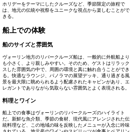
ホリデーをテーマにしたクルーズなど、季節限定の旅程で
は、地元の伝統や祝祭をユニークな視点から楽しむことがで
きる。
船上での体験
船のサイズと雰囲気
ヴォーリン地方のリバークルーズ船は、一般的に外航船より
も小さく、より親しみやすい。そのため、ゲストはリラック
スした雰囲気の中で、周囲の環境と真に触れ合うことができ
る。快適なラウンジ、パノラマの展望デッキ、通り過ぎる風
景を最大限に眺められるよう配慮されたキャビンがあり、エ
レガントでありながら気取らない雰囲気とよく表現される。
料理とワイン
船上での食事はヴォーリンのリバークルーズのハイライト
だ。新鮮な魚介類、季節の食材、現代風にアレンジされた伝
統料理など、この地域の味を反映したメニューが入念に吟味
されている。地元産のワインやスピリッツが食事とペアリン