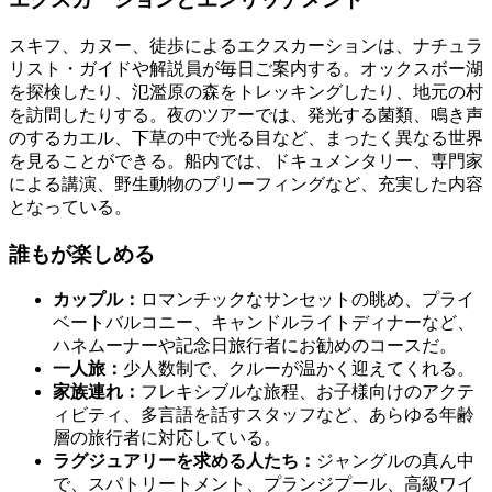
スキフ、カヌー、徒歩によるエクスカーションは、ナチュラ
リスト・ガイドや解説員が毎日ご案内する。オックスボー湖
を探検したり、氾濫原の森をトレッキングしたり、地元の村
を訪問したりする。夜のツアーでは、発光する菌類、鳴き声
のするカエル、下草の中で光る目など、まったく異なる世界
を見ることができる。船内では、ドキュメンタリー、専門家
による講演、野生動物のブリーフィングなど、充実した内容
となっている。
誰もが楽しめる
カップル：
ロマンチックなサンセットの眺め、プライ
ベートバルコニー、キャンドルライトディナーなど、
ハネムーナーや記念日旅行者にお勧めのコースだ。
一人旅：
少人数制で、クルーが温かく迎えてくれる。
家族連れ：
フレキシブルな旅程、お子様向けのアクテ
ィビティ、多言語を話すスタッフなど、あらゆる年齢
層の旅行者に対応している。
ラグジュアリーを求める人たち：
ジャングルの真ん中
で、スパトリートメント、プランジプール、高級ワイ