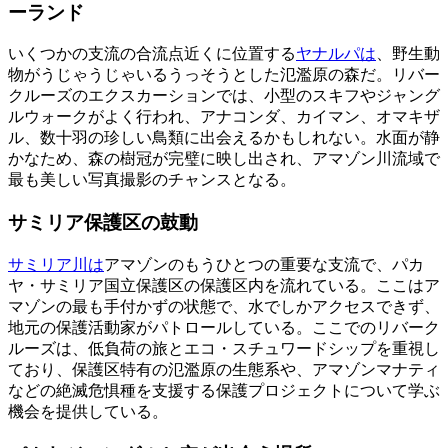
ーランド
いくつかの支流の合流点近くに位置する
ヤナルパは
、野生動
物がうじゃうじゃいるうっそうとした氾濫原の森だ。リバー
クルーズのエクスカーションでは、小型のスキフやジャング
ルウォークがよく行われ、アナコンダ、カイマン、オマキザ
ル、数十羽の珍しい鳥類に出会えるかもしれない。水面が静
かなため、森の樹冠が完璧に映し出され、アマゾン川流域で
最も美しい写真撮影のチャンスとなる。
サミリア保護区の鼓動
サミリア川は
アマゾンのもうひとつの重要な支流で、パカ
ヤ・サミリア国立保護区の保護区内を流れている。ここはア
マゾンの最も手付かずの状態で、水でしかアクセスできず、
地元の保護活動家がパトロールしている。ここでのリバーク
ルーズは、低負荷の旅とエコ・スチュワードシップを重視し
ており、保護区特有の氾濫原の生態系や、アマゾンマナティ
などの絶滅危惧種を支援する保護プロジェクトについて学ぶ
機会を提供している。