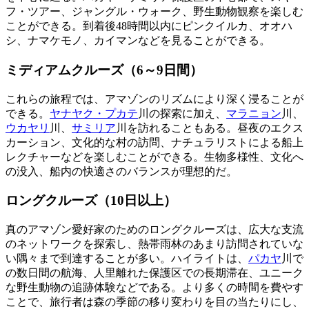
フ・ツアー、ジャングル・ウォーク、野生動物観察を楽しむ
ことができる。到着後48時間以内にピンクイルカ、オオハ
シ、ナマケモノ、カイマンなどを見ることができる。
ミディアムクルーズ（6～9日間）
これらの旅程では、アマゾンのリズムにより深く浸ることが
できる。
ヤナヤク・プカテ
川の探索に加え、
マラニョン
川、
ウカヤリ
川、
サミリア
川を訪れることもある。昼夜のエクス
カーション、文化的な村の訪問、ナチュラリストによる船上
レクチャーなどを楽しむことができる。生物多様性、文化へ
の没入、船内の快適さのバランスが理想的だ。
ロングクルーズ（10日以上）
真のアマゾン愛好家のためのロングクルーズは、広大な支流
のネットワークを探索し、熱帯雨林のあまり訪問されていな
い隅々まで到達することが多い。ハイライトは、
パカヤ
川で
の数日間の航海、人里離れた保護区での長期滞在、ユニーク
な野生動物の追跡体験などである。より多くの時間を費やす
ことで、旅行者は森の季節の移り変わりを目の当たりにし、