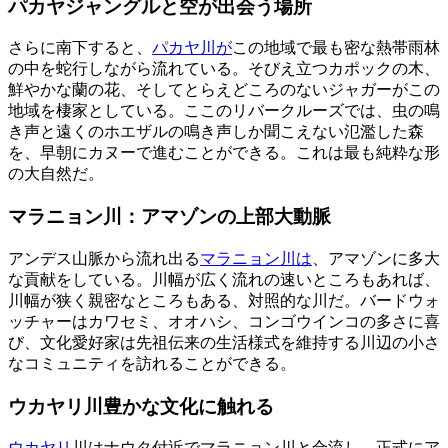
パカヤジャングルと空が出会う場所
さらに南下すると、
パカヤ川が
この地域で最も密な熱帯雨林
の中を蛇行しながら流れている。そびえ立つカポックの木、
鮮やかな蘭の花、そしてとらえどころのないジャガーがこの
地域を棲家としている。ここのリバークルーズでは、虫の鳴
き声と遠くのホエザルの鳴き声しか聞こえない氾濫した森
を、早朝にカヌーで進むことができる。これは最も純粋な形
の大自然だ。
マラニョン川：アマゾンの上部大動脈
アンデス山脈から流れ出る
マラニョン川は
、アマゾンに多大
な貢献をしている。川幅が広く流れの速いところもあれば、
川幅が狭く親密なところもある、対照的な川だ。バードウォ
ッチャーはカワセミ、オオハシ、コンゴウインコの多さに喜
び、文化愛好家は先祖伝来の生活様式を維持する川辺の小さ
なコミュニティを訪れることができる。
ウカヤリ川豊かな文化に触れる
ウカヤリ
川はナウタ付近でマラニョン川と合流し、正式にア