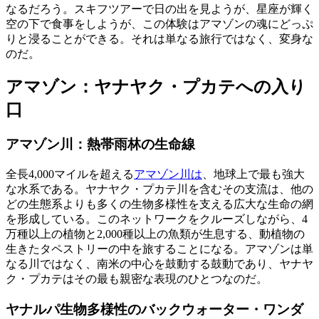
なるだろう。スキフツアーで日の出を見ようが、星座が輝く
空の下で食事をしようが、この体験はアマゾンの魂にどっぷ
りと浸ることができる。それは単なる旅行ではなく、変身な
のだ。
アマゾン：ヤナヤク・プカテへの入り
口
アマゾン川：熱帯雨林の生命線
全長4,000マイルを超える
アマゾン川は
、地球上で最も強大
な水系である。ヤナヤク・プカテ川を含むその支流は、他の
どの生態系よりも多くの生物多様性を支える広大な生命の網
を形成している。このネットワークをクルーズしながら、4
万種以上の植物と2,000種以上の魚類が生息する、動植物の
生きたタペストリーの中を旅することになる。アマゾンは単
なる川ではなく、南米の中心を鼓動する鼓動であり、ヤナヤ
ク・プカテはその最も親密な表現のひとつなのだ。
ヤナルパ生物多様性のバックウォーター・ワンダ