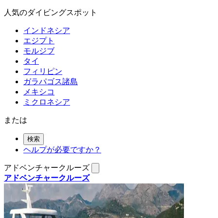
人気のダイビングスポット
インドネシア
エジプト
モルジブ
タイ
フィリピン
ガラパゴス諸島
メキシコ
ミクロネシア
または
検索
ヘルプが必要ですか？
アドベンチャークルーズ
アドベンチャークルーズ