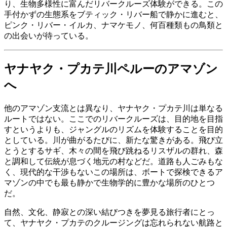
り、生物多様性に富んだリバークルーズ体験ができる。この
手付かずの生態系をブティック・リバー船で静かに進むと、
ピンク・リバー・イルカ、ナマケモノ、何百種類もの鳥類と
の出会いが待っている。
ヤナヤク・プカテ川ペルーのアマゾン
へ
他のアマゾン支流とは異なり、ヤナヤク・プカテ川は単なる
ルートではない。ここでのリバークルーズは、目的地を目指
すというよりも、ジャングルのリズムを体験することを目的
としている。川が曲がるたびに、新たな驚きがある。飛び立
とうとするサギ、木々の間を飛び跳ねるリスザルの群れ、森
と調和して伝統が息づく地元の村などだ。道路も人ごみもな
く、現代的な干渉もないこの場所は、ボートで探検できるア
マゾンの中でも最も静かで生物学的に豊かな場所のひとつ
だ。
自然、文化、静寂との深い結びつきを夢見る旅行者にとっ
て、ヤナヤク・プカテのクルージングは忘れられない航路と