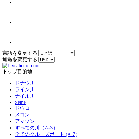
言語を変更する
通過を変更する
トップ目的地
ドナウ川
ライン川
ナイル川
Seine
ドウロ
メコン
アマゾン
すべての川（A-Z）
全てのクルーズボート (A-Z)