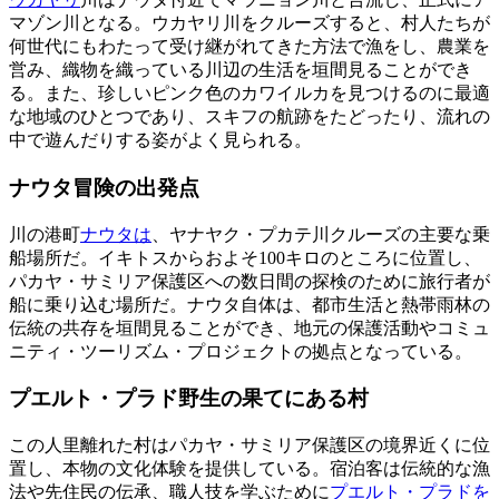
マゾン川となる。ウカヤリ川をクルーズすると、村人たちが
何世代にもわたって受け継がれてきた方法で漁をし、農業を
営み、織物を織っている川辺の生活を垣間見ることができ
る。また、珍しいピンク色のカワイルカを見つけるのに最適
な地域のひとつであり、スキフの航跡をたどったり、流れの
中で遊んだりする姿がよく見られる。
ナウタ冒険の出発点
川の港町
ナウタは
、ヤナヤク・プカテ川クルーズの主要な乗
船場所だ。イキトスからおよそ100キロのところに位置し、
パカヤ・サミリア保護区への数日間の探検のために旅行者が
船に乗り込む場所だ。ナウタ自体は、都市生活と熱帯雨林の
伝統の共存を垣間見ることができ、地元の保護活動やコミュ
ニティ・ツーリズム・プロジェクトの拠点となっている。
プエルト・プラド野生の果てにある村
この人里離れた村はパカヤ・サミリア保護区の境界近くに位
置し、本物の文化体験を提供している。宿泊客は伝統的な漁
法や先住民の伝承、職人技を学ぶために
プエルト・プラドを