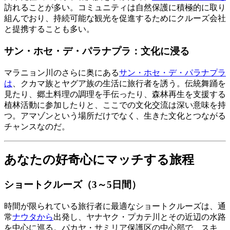
訪れることが多い。コミュニティは自然保護に積極的に取り
組んでおり、持続可能な観光を促進するためにクルーズ会社
と提携することも多い。
サン・ホセ・デ・パラナプラ：文化に浸る
マラニョン川のさらに奥にある
サン・ホセ・デ・パラナプラ
は
、クカマ族とヤグア族の生活に旅行者を誘う。伝統舞踊を
見たり、郷土料理の調理を手伝ったり、森林再生を支援する
植林活動に参加したりと、ここでの文化交流は深い意味を持
つ。アマゾンという場所だけでなく、生きた文化とつながる
チャンスなのだ。
あなたの好奇心にマッチする旅程
ショートクルーズ（3～5日間）
時間が限られている旅行者に最適なショートクルーズは、通
常
ナウタから
出発し、ヤナヤク・プカテ川とその近辺の水路
を中心に巡る。パカヤ・サミリア保護区の中心部で、スキ