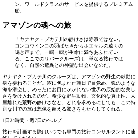
ン、ワールドクラスのサービスを提供するプレミアム
船。
アマゾンの魂への旅
「ヤナヤク・プカテ川の静けさは静寂ではない。
コンゴウインコの羽ばたきからホエザルの遠くの
鳴き声まで、一瞬一瞬が生命に満ちあふれてい
る。ここでのリバークルーズは、単なる旅行では
なく、自然の驚異との神聖な出会いなのだ。
ヤナヤク・プカテ川のクルーズは、アマゾンの野生の鼓動に
身を委ねることだ。霧に包まれた朝日で目覚め、鏡のような
海を滑空し、めったにお目にかかれない世界の原始的な美し
さを受け入れるのだ。希少な野生動物、文化的な真正性、人
里離れた荒野の静けさなど、どれを求めるにしても、この特
別な川での旅は想像を超える驚きをもたらしてくれる。
1日24時間・週7日のヘルプ
旅行を計画する際はいつでも専門の旅行コンサルタントに連