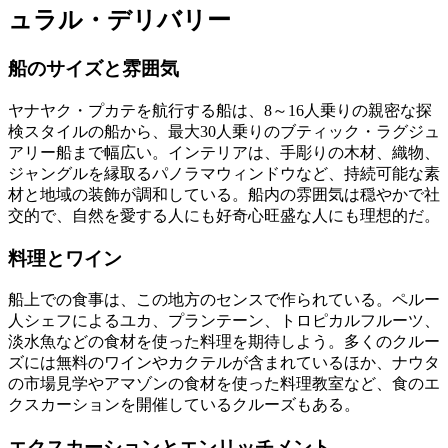
ュラル・デリバリー
船のサイズと雰囲気
ヤナヤク・プカテを航行する船は、8～16人乗りの親密な探
検スタイルの船から、最大30人乗りのブティック・ラグジュ
アリー船まで幅広い。インテリアは、手彫りの木材、織物、
ジャングルを縁取るパノラマウィンドウなど、持続可能な素
材と地域の装飾が調和している。船内の雰囲気は穏やかで社
交的で、自然を愛する人にも好奇心旺盛な人にも理想的だ。
料理とワイン
船上での食事は、この地方のセンスで作られている。ペルー
人シェフによるユカ、プランテーン、トロピカルフルーツ、
淡水魚などの食材を使った料理を期待しよう。多くのクルー
ズには無料のワインやカクテルが含まれているほか、ナウタ
の市場見学やアマゾンの食材を使った料理教室など、食のエ
クスカーションを開催しているクルーズもある。
エクスカーションとエンリッチメント