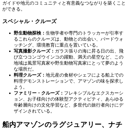
ガイドや地元のコミュニティと有意義なつながりを築くこと
ができる。
スペシャル・クルーズ
野生動物探検：
生物学者や専門のトラッカーが引率す
るこれらのクルーズは、動物との出会い、バードウォ
ッチング、環境教育に重点を置いている。
写真撮影クルーズ：
ガラス張りの海に昇る日の出、飛
び立つコンゴウインコの躍動、満天の星空など、この
地域は風景写真家や野生動物写真家にとって夢のよう
な場所だ。
料理クルーズ：
地元産の食材やシェフによる船上での
料理デモンストレーションで、アマゾンの味を探求し
よう。
ファミリー・クルーズ：
フレキシブルなエクスカーシ
ョン、お子様向けの体験型アクティビティ、あらゆる
年齢層向けの文化学習など、多世代の旅行者向けにデ
ザインされている。
船内アマゾンのラグジュアリー、ナチ