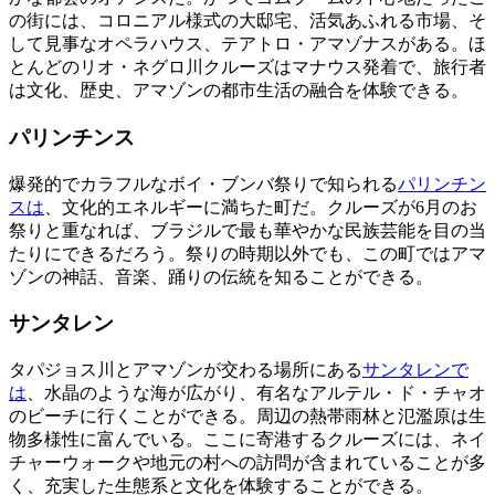
の街には、コロニアル様式の大邸宅、活気あふれる市場、そ
して見事なオペラハウス、テアトロ・アマゾナスがある。ほ
とんどのリオ・ネグロ川クルーズはマナウス発着で、旅行者
は文化、歴史、アマゾンの都市生活の融合を体験できる。
パリンチンス
爆発的でカラフルなボイ・ブンバ祭りで知られる
パリンチン
スは
、文化的エネルギーに満ちた町だ。クルーズが6月のお
祭りと重なれば、ブラジルで最も華やかな民族芸能を目の当
たりにできるだろう。祭りの時期以外でも、この町ではアマ
ゾンの神話、音楽、踊りの伝統を知ることができる。
サンタレン
タパジョス川とアマゾンが交わる場所にある
サンタレンで
は
、水晶のような海が広がり、有名なアルテル・ド・チャオ
のビーチに行くことができる。周辺の熱帯雨林と氾濫原は生
物多様性に富んでいる。ここに寄港するクルーズには、ネイ
チャーウォークや地元の村への訪問が含まれていることが多
く、充実した生態系と文化を体験することができる。