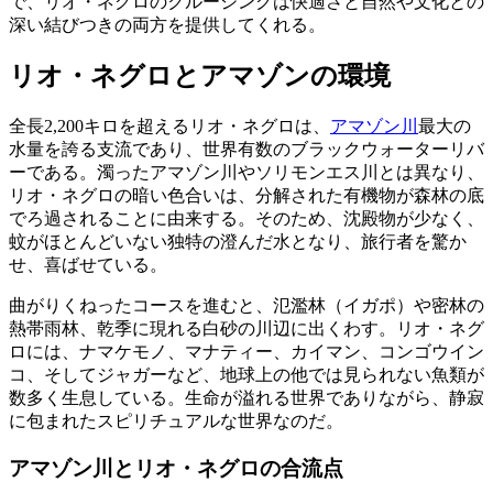
で、リオ・ネグロのクルージングは快適さと自然や文化との
深い結びつきの両方を提供してくれる。
リオ・ネグロとアマゾンの環境
全長2,200キロを超えるリオ・ネグロは、
アマゾン川
最大の
水量を誇る支流であり、世界有数のブラックウォーターリバ
ーである。濁ったアマゾン川やソリモンエス川とは異なり、
リオ・ネグロの暗い色合いは、分解された有機物が森林の底
でろ過されることに由来する。そのため、沈殿物が少なく、
蚊がほとんどいない独特の澄んだ水となり、旅行者を驚か
せ、喜ばせている。
曲がりくねったコースを進むと、氾濫林（イガポ）や密林の
熱帯雨林、乾季に現れる白砂の川辺に出くわす。リオ・ネグ
ロには、ナマケモノ、マナティー、カイマン、コンゴウイン
コ、そしてジャガーなど、地球上の他では見られない魚類が
数多く生息している。生命が溢れる世界でありながら、静寂
に包まれたスピリチュアルな世界なのだ。
アマゾン川とリオ・ネグロの合流点