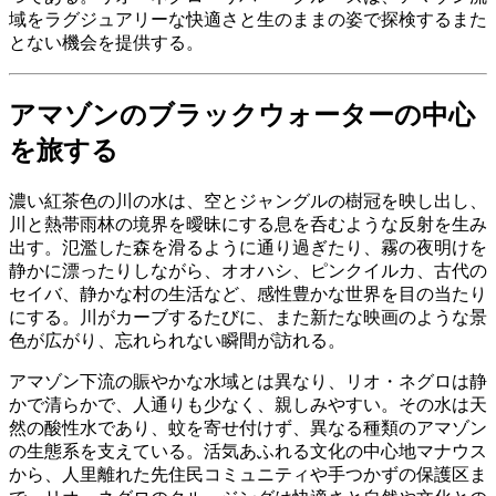
域をラグジュアリーな快適さと生のままの姿で探検するまた
とない機会を提供する。
アマゾンのブラックウォーターの中心
を旅する
濃い紅茶色の川の水は、空とジャングルの樹冠を映し出し、
川と熱帯雨林の境界を曖昧にする息を呑むような反射を生み
出す。氾濫した森を滑るように通り過ぎたり、霧の夜明けを
静かに漂ったりしながら、オオハシ、ピンクイルカ、古代の
セイバ、静かな村の生活など、感性豊かな世界を目の当たり
にする。川がカーブするたびに、また新たな映画のような景
色が広がり、忘れられない瞬間が訪れる。
アマゾン下流の賑やかな水域とは異なり、リオ・ネグロは静
かで清らかで、人通りも少なく、親しみやすい。その水は天
然の酸性水であり、蚊を寄せ付けず、異なる種類のアマゾン
の生態系を支えている。活気あふれる文化の中心地マナウス
から、人里離れた先住民コミュニティや手つかずの保護区ま