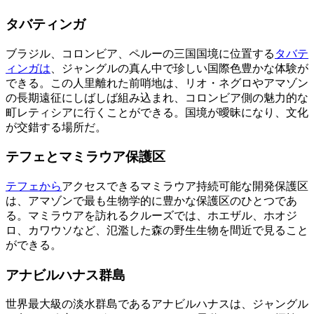
タバティンガ
ブラジル、コロンビア、ペルーの三国国境に位置する
タバテ
ィンガは
、ジャングルの真ん中で珍しい国際色豊かな体験が
できる。この人里離れた前哨地は、リオ・ネグロやアマゾン
の長期遠征にしばしば組み込まれ、コロンビア側の魅力的な
町レティシアに行くことができる。国境が曖昧になり、文化
が交錯する場所だ。
テフェとマミラウア保護区
テフェから
アクセスできるマミラウア持続可能な開発保護区
は、アマゾンで最も生物学的に豊かな保護区のひとつであ
る。マミラウアを訪れるクルーズでは、ホエザル、ホオジ
ロ、カワウソなど、氾濫した森の野生生物を間近で見ること
ができる。
アナビルハナス群島
世界最大級の淡水群島であるアナビルハナスは、ジャングル