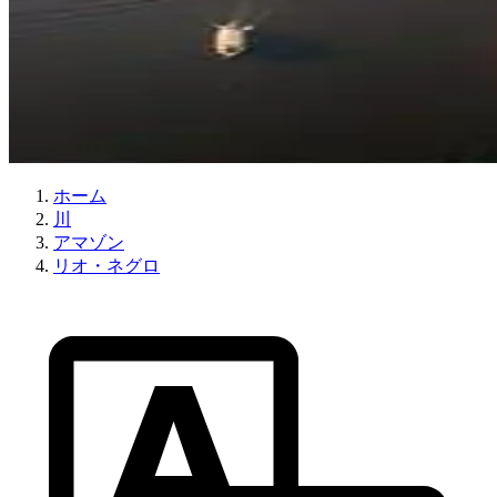
ホーム
川
アマゾン
リオ・ネグロ