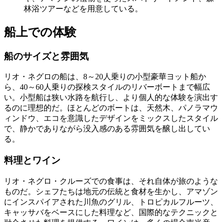
林浴ツアーなどを用意している。
船上での体験
船のサイズと雰囲気
リオ・ネグロの船は、8～20人乗りの小型豪華ヨット船か
ら、40～60人乗りの探検スタイルのリバーボートまで幅広
い。小型船は狭い水路を航行し、より個人的な体験を演出す
るのに理想的だ。ほとんどのボートは、天然木、パノラマウ
ィンドウ、エコを意識したデザインをミックスしたスタイル
で、静かでありながら没入感のある雰囲気を醸し出してい
る。
料理とワイン
リオ・ネグロ・クルーズでの食事は、それ自体が旅のような
ものだ。シェフたちは地元の伝統と食材を生かし、アマゾン
にインスパイアされた川魚のグリル、トロピカルフルーツ、
キャッサバをベースにした料理など、国際的なテクニックと