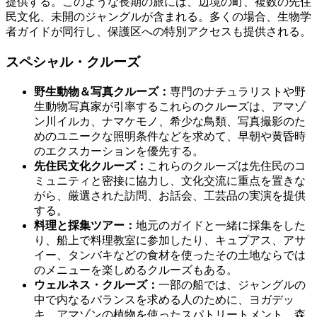
提供する。このような長期の旅には、辺境の町、複数の先住
民文化、未開のジャングルが含まれる。多くの場合、生物学
者ガイドが同行し、保護区への特別アクセスも提供される。
スペシャル・クルーズ
野生動物＆写真クルーズ：
専門のナチュラリストや野
生動物写真家が引率するこれらのクルーズは、アマゾ
ン川イルカ、ナマケモノ、希少な鳥類、写真撮影のた
めのユニークな照明条件などを求めて、早朝や黄昏時
のエクスカーションを優先する。
先住民文化クルーズ：
これらのクルーズは先住民のコ
ミュニティと密接に協力し、文化交流に重点を置きな
がら、厳選された訪問、お話会、工芸品の実演を提供
する。
料理と採集ツアー：
地元のガイドと一緒に採集をした
り、船上で料理教室に参加したり、キュプアス、アサ
イー、タンバキなどの食材を使ったその土地ならでは
のメニューを楽しめるクルーズもある。
ウェルネス・クルーズ：
一部の船では、ジャングルの
中で内なるバランスを求める人のために、ヨガデッ
キ、アマゾンの植物を使ったスパトリートメント、森