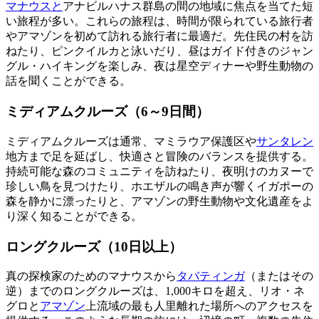
マナウスと
アナビルハナス群島の間の地域に焦点を当てた短
い旅程が多い。これらの旅程は、時間が限られている旅行者
やアマゾンを初めて訪れる旅行者に最適だ。先住民の村を訪
ねたり、ピンクイルカと泳いだり、昼はガイド付きのジャン
グル・ハイキングを楽しみ、夜は星空ディナーや野生動物の
話を聞くことができる。
ミディアムクルーズ（6～9日間）
ミディアムクルーズは通常、マミラウア保護区や
サンタレン
地方まで足を延ばし、快適さと冒険のバランスを提供する。
持続可能な森のコミュニティを訪ねたり、夜明けのカヌーで
珍しい鳥を見つけたり、ホエザルの鳴き声が響くイガポーの
森を静かに漂ったりと、アマゾンの野生動物や文化遺産をよ
り深く知ることができる。
ロングクルーズ（10日以上）
真の探検家のためのマナウスから
タバティンガ
（またはその
逆）までのロングクルーズは、1,000キロを超え、リオ・ネ
グロと
アマゾン
上流域の最も人里離れた場所へのアクセスを