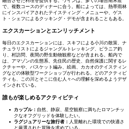
融合させた料理を提供する。ワインは、多くの場合南米産
で、複数コースのディナーに合う。船によっては、熱帯雨林
にインスパイアされたテイスティング・メニューや、ゲス
ト・シェフによるクッキング・デモが含まれることもある。
エクスカーションとエンリッチメント
毎日のエクスカーションには、スキフによる小川の散策、ナ
チュラリストによるジャングルトレッキング、ピラニア釣
り、村訪問、夜間の野生動物観察などが含まれる。船内で
は、アマゾンの生態系、先住民の歴史、自然保護に関するレ
クチャーや、バスケット編み、絵画、カカオのテイスティン
グなどの体験型ワークショップが行われる。どのアクティビ
ティも、この川とそこに住む人々への理解を深めるようデザ
インされている。
誰もが楽しめるアクティビティ
カップル：
自然、静寂、星空観察に満ちたロマンチッ
クなオフグリッドを体験したい。
ラグジュアリーな旅行者：
人里離れた環境での快適さ
と厳選された冒険を求めている。