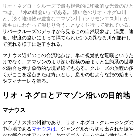
リオ・ネグロ・クルーズで最も視覚的に印象的な光景のひと
つは、
「水の出会い」である。
濃い色のリオ・ネグロ川
と、淡く堆積物が豊富なアマゾン川（ソリモンエス川）が、
数キロにわたって混じり合うことなく並行して流れている。
リバークルーズのデッキから見るこの自然現象は、温度、速
度、密度の違いによって隔てられた2つの異なる川が並行し
て流れる様子に魅了される。
マナウス近郊のこの合流地点は、単に視覚的な驚嘆というだ
けでなく、アマゾンのより深い探検の始まりと生態系の世界
の融合を示す象徴的な境界線でもある。クルーズの旅程の多
くがここを起点または終点とし、息をのむような旅の始まり
やフィナーレを飾る。
リオ・ネグロとアマゾン沿いの目的地
マナウス
アマゾナス州の州都であり、リオ・ネグロ・クルージングの
中心地である
マナウスは
、ジャングルから切り出された賑や
かな都会のオアシスだ。かつてゴムブームの中心地だったこ