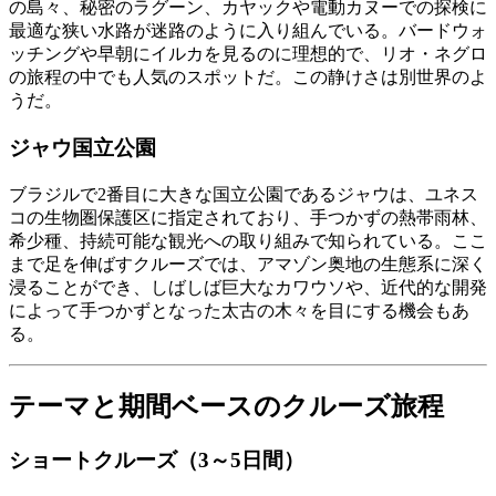
の島々、秘密のラグーン、カヤックや電動カヌーでの探検に
最適な狭い水路が迷路のように入り組んでいる。バードウォ
ッチングや早朝にイルカを見るのに理想的で、リオ・ネグロ
の旅程の中でも人気のスポットだ。この静けさは別世界のよ
うだ。
ジャウ国立公園
ブラジルで2番目に大きな国立公園であるジャウは、ユネス
コの生物圏保護区に指定されており、手つかずの熱帯雨林、
希少種、持続可能な観光への取り組みで知られている。ここ
まで足を伸ばすクルーズでは、アマゾン奥地の生態系に深く
浸ることができ、しばしば巨大なカワウソや、近代的な開発
によって手つかずとなった太古の木々を目にする機会もあ
る。
テーマと期間ベースのクルーズ旅程
ショートクルーズ（3～5日間）