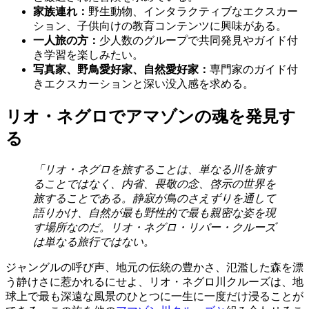
家族連れ：
野生動物、インタラクティブなエクスカー
ション、子供向けの教育コンテンツに興味がある。
一人旅の方：
少人数のグループで共同発見やガイド付
き学習を楽しみたい。
写真家、野鳥愛好家、自然愛好家：
専門家のガイド付
きエクスカーションと深い没入感を求める。
リオ・ネグロでアマゾンの魂を発見す
る
「リオ・ネグロを旅することは、単なる川を旅す
ることではなく、内省、畏敬の念、啓示の世界を
旅することである。静寂が鳥のさえずりを通して
語りかけ、自然が最も野性的で最も親密な姿を現
す場所なのだ。リオ・ネグロ・リバー・クルーズ
は単なる旅行ではない。
ジャングルの呼び声、地元の伝統の豊かさ、氾濫した森を漂
う静けさに惹かれるにせよ、リオ・ネグロ川クルーズは、地
球上で最も深遠な風景のひとつに一生に一度だけ浸ることが