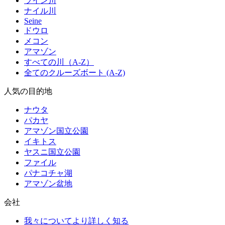
ライン川
ナイル川
Seine
ドウロ
メコン
アマゾン
すべての川（A-Z）
全てのクルーズボート (A-Z)
人気の目的地
ナウタ
パカヤ
アマゾン国立公園
イキトス
ヤスニ国立公園
ファイル
パナコチャ湖
アマゾン盆地
会社
我々についてより詳しく知る