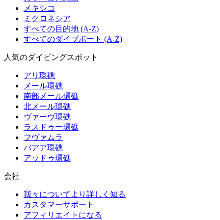
メキシコ
ミクロネシア
すべての目的地 (A-Z)
すべてのダイブボート (A-Z)
人気のダイビングスポット
アリ環礁
メール環礁
南部メール環礁
北メール環礁
ヴァーヴ環礁
ラスドゥー環礁
フヴァムラ
バアア環礁
アッドゥ環礁
会社
我々についてより詳しく知る
カスタマーサポート
アフィリエイトになる