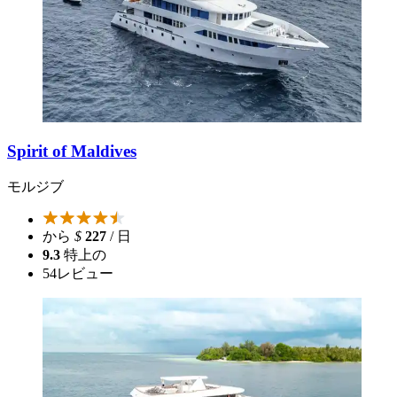
Spirit of Maldives
モルジブ
から
$
227
/ 日
9.3
特上の
54
レビュー