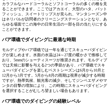
カラフルなハードコーラルとソフトコーラルの多くの種を見
ることができます。ここではアカエイ、大型のハタ、バット
フィッシュ、スイートリップスが見られ、マンタシーズン中
はネリバルが訪問者のクリーニングステーションとなり、あ
らゆる場面でこの海中の日常生活の一部を目の当たりにする
ことができます。
バア環礁でダイビングに最適な時期
モルディブやバア環礁では一年を通じてスキューバダイビン
グが楽しめます。水面の水温は24～27度の暖かさで推移して
おり、5mmのショーティスーツが推奨されます。モルディブ
では天候に影響を与える2つの季節があり、バア環礁でスキ
ューバダイビングを楽しむベストシーズンは6月から10月と
12月から3月です。5月から8月の雨期は視界が減少する時期
ですが、熱帯気候、観光客の減少、そしてジンベエザメやマ
ンタの目撃の増加により、この時期にスキューバダイビング
を選択することがむしろ望ましい場合もあります。
バア環礁でのダイビングの経験レベル