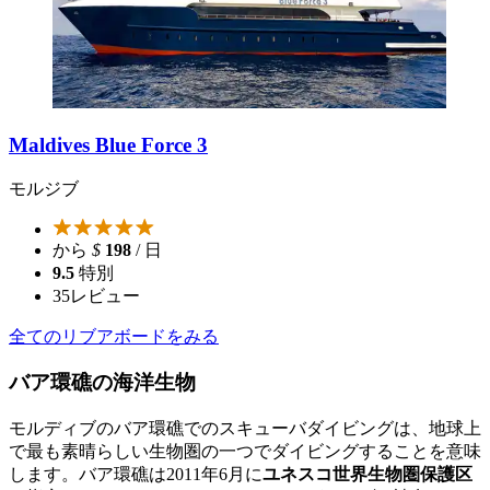
Maldives Blue Force 3
モルジブ
から
$
198
/ 日
9.5
特別
35
レビュー
全てのリブアボードをみる
バア環礁の海洋生物
モルディブのバア環礁でのスキューバダイビングは、地球上
で最も素晴らしい生物圏の一つでダイビングすることを意味
します。バア環礁は2011年6月に
ユネスコ世界生物圏保護区