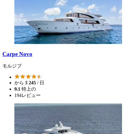
Carpe Novo
モルジブ
から
$
245
/ 日
9.1
特上の
194
レビュー