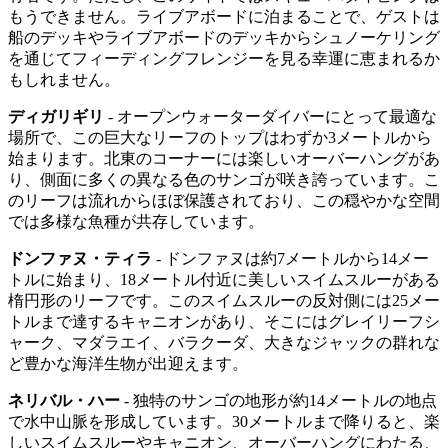
もうできません。ライブアボードに泊まることで、ゲストは
船のデッキやライブアボードのデッキからシュノーケリング
を通じてフィーディングフレンジーを見る幸運に恵まれるか
もしれません。
ディガリギリ
- オープンウォーターダイバーにとって最適な
場所で、この巨大なリーフのトップはわずか3メートルから
始まります。北東のコーナーには楽しいオーバーハングがあ
り、側面に多くの異なる色のサンゴが咲き誇っています。こ
のリーフは流れからほぼ保護されており、この穏やかな空間
では多様な魚種が共存しています。
ドンファヌ・ティラ
- ドンファヌは約7メートルから14メー
トルに始まり、18メートル付近に美しいスイムスルーがある
楕円形のリーフです。このスイムスルーの反対側には25メー
トルまで達するキャニオンがあり、そこにはグレイリーフシ
ャーク、マダラエイ、バラクーダ、大きなジャックの群れな
ど豊かな海洋生物が出迎えます。
ネリバル・ハー
- 独特のサンゴの地形が約14メートルの地点
で水中山脈を形成しています。30メートルまで降りると、楽
しいスイムスルーやキャニオン、オーバーハングにわたる、