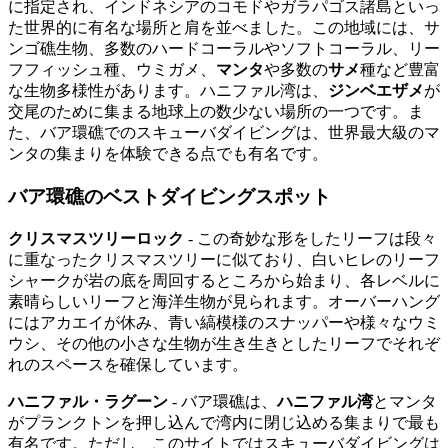
に指定され、インドネシアのコモドやガラパゴス諸島といっ
た世界的に有名な場所と肩を並べました。この地域には、サ
ンゴ礁生物、多数のハードコーラルやソフトコーラル、リー
フフィッシュ種、ウミガメ、
マンタ
や多数の
サメ
種など豊富
な生物多様性があります。ハニファル湾は、
ジンベエザメ
が
交尾のために集まる地球上の数少ない場所の一つです。ま
た、バア環礁でのスキューバダイビングは、世界最大級のマ
ンタの集まりを体験できる点でも有名です。
バア環礁のベストダイビングスポット
クリスマスツリーロック
- この奇妙な形をしたリーフは段々
に重なったクリスマスツリーに似ており、白いヒレのリーフ
シャークが岩の底を周回するところから始まり、各レベルに
素晴らしいリーフと海洋生物が見られます。オーバーハング
にはアカエイが休み、青い縞模様のスナッパーや様々なウミ
ウシ、その他の小さな生物が生き生きとしたリーフでそれぞ
れのスペースを確保しています。
ハニファル・ラグーン
- バア環礁は、
ハニファル湾
とマンタ
がプランクトンを押し込んで湾内に閉じ込める集まりで最も
有名です。ただし、このサイトではスキューバダイビングは