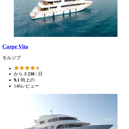
Carpe Vita
モルジブ
から
$
230
/ 日
9.1
特上の
146
レビュー