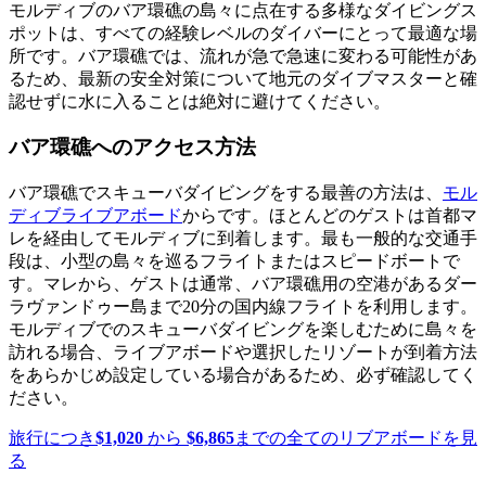
モルディブのバア環礁の島々に点在する多様なダイビングス
ポットは、すべての経験レベルのダイバーにとって最適な場
所です。バア環礁では、流れが急で急速に変わる可能性があ
るため、最新の安全対策について地元のダイブマスターと確
認せずに水に入ることは絶対に避けてください。
バア環礁へのアクセス方法
バア環礁でスキューバダイビングをする最善の方法は、
モル
ディブライブアボード
からです。ほとんどのゲストは首都マ
レを経由してモルディブに到着します。最も一般的な交通手
段は、小型の島々を巡るフライトまたはスピードボートで
す。マレから、ゲストは通常、バア環礁用の空港があるダー
ラヴァンドゥー島まで20分の国内線フライトを利用します。
モルディブでのスキューバダイビングを楽しむために島々を
訪れる場合、ライブアボードや選択したリゾートが到着方法
をあらかじめ設定している場合があるため、必ず確認してく
ださい。
旅行につき
$1,020
から
$6,865
までの全てのリブアボードを見
る