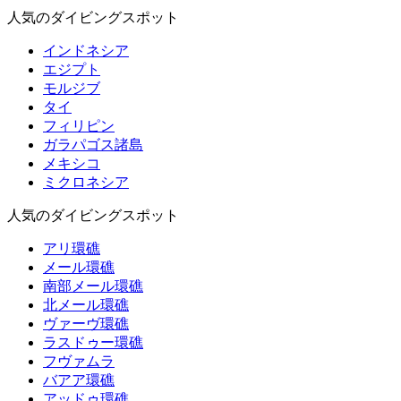
人気のダイビングスポット
インドネシア
エジプト
モルジブ
タイ
フィリピン
ガラパゴス諸島
メキシコ
ミクロネシア
人気のダイビングスポット
アリ環礁
メール環礁
南部メール環礁
北メール環礁
ヴァーヴ環礁
ラスドゥー環礁
フヴァムラ
バアア環礁
アッドゥ環礁