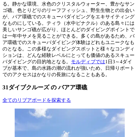
る。静かな環境、水色のクリスタルウォーター、豊かなサン
ゴ礁、色とりどりのリーフフィッシュ、野生生物との出会い
が、バア環礁でのスキューバダイビングをエキサイティング
なものにしている。ティラ（水中ピナクル）のある島々には
美しいサンゴ礁が広がり、ほとんどのダイビングポイントで
は一年中サメを見ることができる。多くの島があるため、バ
ア環礁でのスキューバダイビング体験はどれもユニークなも
のとなる。この多様なダイビングスポットと様々なコンディ
ションは、どんな経験レベルにとっても価値のあるスキュー
バダイビングの目的地となる。
モルディブでは
1日3～4ダイ
ブが基本で、島の水路の潮の流れが強いため、日帰りボート
でのアクセスはかなりの長旅になることもある。
31ダイブクルーズ の バアア環礁
全てのリブアボードを探索する