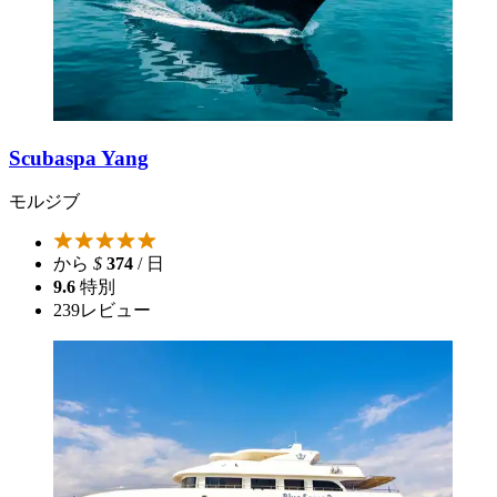
Scubaspa Yang
モルジブ
から
$
374
/ 日
9.6
特別
239
レビュー