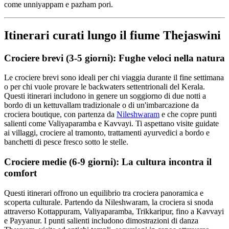
come unniyappam e pazham pori.
Itinerari curati lungo il fiume Thejaswini
Crociere brevi (3-5 giorni): Fughe veloci nella natura
Le crociere brevi sono ideali per chi viaggia durante il fine settimana
o per chi vuole provare le backwaters settentrionali del Kerala.
Questi itinerari includono in genere un soggiorno di due notti a
bordo di un kettuvallam tradizionale o di un'imbarcazione da
crociera boutique, con partenza da
Nileshwaram
e che copre punti
salienti come Valiyaparamba e Kavvayi. Ti aspettano visite guidate
ai villaggi, crociere al tramonto, trattamenti ayurvedici a bordo e
banchetti di pesce fresco sotto le stelle.
Crociere medie (6-9 giorni): La cultura incontra il
comfort
Questi itinerari offrono un equilibrio tra crociera panoramica e
scoperta culturale. Partendo da Nileshwaram, la crociera si snoda
attraverso Kottappuram, Valiyaparamba, Trikkaripur, fino a Kavvayi
e Payyanur. I punti salienti includono dimostrazioni di danza