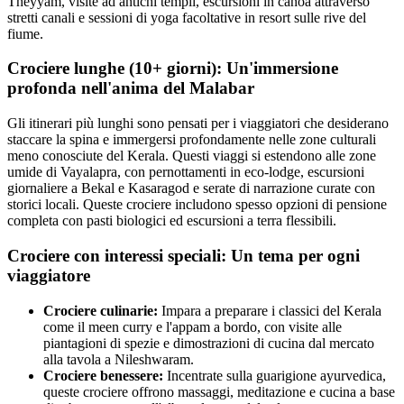
Theyyam, visite ad antichi templi, escursioni in canoa attraverso
stretti canali e sessioni di yoga facoltative in resort sulle rive del
fiume.
Crociere lunghe (10+ giorni): Un'immersione
profonda nell'anima del Malabar
Gli itinerari più lunghi sono pensati per i viaggiatori che desiderano
staccare la spina e immergersi profondamente nelle zone culturali
meno conosciute del Kerala. Questi viaggi si estendono alle zone
umide di Vayalapra, con pernottamenti in eco-lodge, escursioni
giornaliere a Bekal e Kasaragod e serate di narrazione curate con
storici locali. Queste crociere includono spesso opzioni di pensione
completa con pasti biologici ed escursioni a terra flessibili.
Crociere con interessi speciali: Un tema per ogni
viaggiatore
Crociere culinarie:
Impara a preparare i classici del Kerala
come il meen curry e l'appam a bordo, con visite alle
piantagioni di spezie e dimostrazioni di cucina dal mercato
alla tavola a Nileshwaram.
Crociere benessere:
Incentrate sulla guarigione ayurvedica,
queste crociere offrono massaggi, meditazione e cucina a base