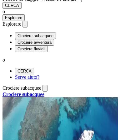
CERCA
o
Esplorare
Esplorare
Crociere subacquee
Crociere avventura
Crociere fluviali
o
CERCA
Serve aiuto?
Crociere subacquee
Crociere subacquee