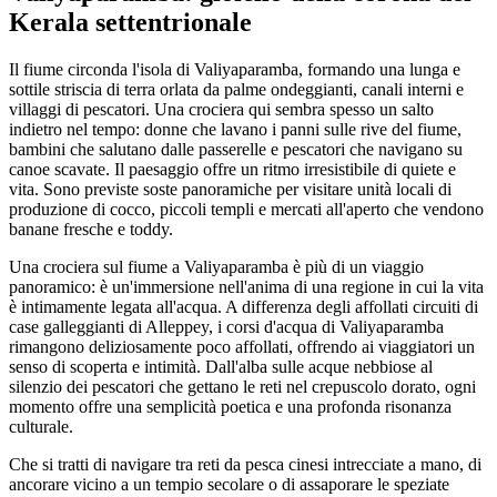
Kerala settentrionale
Il fiume circonda l'isola di Valiyaparamba, formando una lunga e
sottile striscia di terra orlata da palme ondeggianti, canali interni e
villaggi di pescatori. Una crociera qui sembra spesso un salto
indietro nel tempo: donne che lavano i panni sulle rive del fiume,
bambini che salutano dalle passerelle e pescatori che navigano su
canoe scavate. Il paesaggio offre un ritmo irresistibile di quiete e
vita. Sono previste soste panoramiche per visitare unità locali di
produzione di cocco, piccoli templi e mercati all'aperto che vendono
banane fresche e toddy.
Una crociera sul fiume a Valiyaparamba è più di un viaggio
panoramico: è un'immersione nell'anima di una regione in cui la vita
è intimamente legata all'acqua. A differenza degli affollati circuiti di
case galleggianti di Alleppey, i corsi d'acqua di Valiyaparamba
rimangono deliziosamente poco affollati, offrendo ai viaggiatori un
senso di scoperta e intimità. Dall'alba sulle acque nebbiose al
silenzio dei pescatori che gettano le reti nel crepuscolo dorato, ogni
momento offre una semplicità poetica e una profonda risonanza
culturale.
Che si tratti di navigare tra reti da pesca cinesi intrecciate a mano, di
ancorare vicino a un tempio secolare o di assaporare le speziate