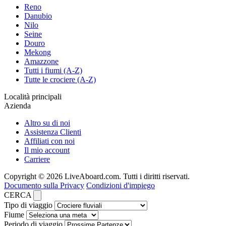
Reno
Danubio
Nilo
Seine
Douro
Mekong
Amazzone
Tutti i fiumi (A-Z)
Tutte le crociere (A-Z)
Località principali
Azienda
Altro su di noi
Assistenza Clienti
Affiliati con noi
Il mio account
Carriere
Copyright © 2026 LiveAboard.com. Tutti i diritti riservati.
Documento sulla Privacy
Condizioni d'impiego
CERCA
Tipo di viaggio
Fiume
Periodo di viaggio