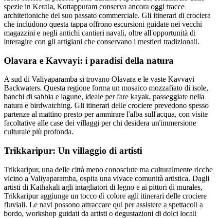
spezie in Kerala, Kottappuram conserva ancora oggi tracce
architettoniche del suo passato commerciale. Gli itinerari di crociera
che includono questa tappa offrono escursioni guidate nei vecchi
magazzini e negli antichi cantieri navali, oltre all'opportunità di
interagire con gli artigiani che conservano i mestieri tradizionali.
Olavara e Kavvayi: i paradisi della natura
A sud di Valiyaparamba si trovano Olavara e le vaste Kavvayi
Backwaters. Questa regione forma un mosaico mozzafiato di isole,
banchi di sabbia e lagune, ideale per fare kayak, passeggiate nella
natura e birdwatching. Gli itinerari delle crociere prevedono spesso
partenze al mattino presto per ammirare l'alba sull'acqua, con visite
facoltative alle case dei villaggi per chi desidera un'immersione
culturale più profonda.
Trikkaripur: Un villaggio di artisti
Trikkaripur, una delle città meno conosciute ma culturalmente ricche
vicino a Valiyaparamba, ospita una vivace comunità artistica. Dagli
artisti di Kathakali agli intagliatori di legno e ai pittori di murales,
Trikkaripur aggiunge un tocco di colore agli itinerari delle crociere
fluviali. Le navi possono attraccare qui per assistere a spettacoli a
bordo, workshop guidati da artisti o degustazioni di dolci locali