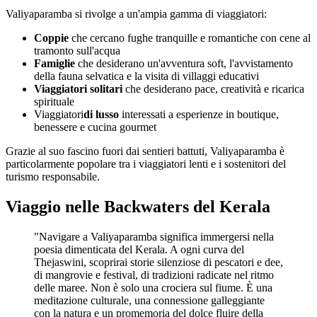
Valiyaparamba si rivolge a un'ampia gamma di viaggiatori:
Coppie
che cercano fughe tranquille e romantiche con cene al
tramonto sull'acqua
Famiglie
che desiderano un'avventura soft, l'avvistamento
della fauna selvatica e la visita di villaggi educativi
Viaggiatori solitari
che desiderano pace, creatività e ricarica
spirituale
Viaggiatori
di lusso
interessati a esperienze in boutique,
benessere e cucina gourmet
Grazie al suo fascino fuori dai sentieri battuti, Valiyaparamba è
particolarmente popolare tra i viaggiatori lenti e i sostenitori del
turismo responsabile.
Viaggio nelle Backwaters del Kerala
"Navigare a Valiyaparamba significa immergersi nella
poesia dimenticata del Kerala. A ogni curva del
Thejaswini, scoprirai storie silenziose di pescatori e dee,
di mangrovie e festival, di tradizioni radicate nel ritmo
delle maree. Non è solo una crociera sul fiume. È una
meditazione culturale, una connessione galleggiante
con la natura e un promemoria del dolce fluire della