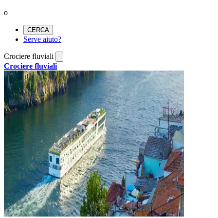
o
CERCA
Serve aiuto?
Crociere fluviali
Crociere fluviali