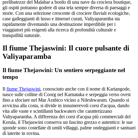
prelibatezze del Malabar a bordo di una nave da crociera boutique,
gli ospiti potranno godere di una tela sempre diversa di paesaggi e
storie. Con una selezione crescente di crociere fluviali ecologiche,
case galleggianti di lusso e itinerari curati, Valiyaparamba sta
rapidamente diventando una destinazione imperdibile per i
viaggiatori più esigenti alla ricerca di profondità culturale e
tranquillità naturale.
Il fiume Thejaswini: Il cuore pulsante di
Valiyaparamba
Il fiume Thejaswini: Un sentiero serpeggiante nel
tempo
Il
fiume Thejaswini
, conosciuto anche con il nome di Kariangode,
nasce sulle colline di Coorg nel Karnataka e serpeggia verso ovest
fino a sfociare nel Mar Arabico vicino a Nileshwaram. Quando si
avvicina alla costa, si divide in innumerevoli corsi d'acqua, dando
vita alle vaste e scintillanti backwaters che caratterizzano
Valiyaparamba. A differenza dei corsi d'acqua più commerciali del
Kerala, il Thejaswini conserva un fascino grezzo e autentico: le sue
sponde sono costellate di umili villaggi, palme ondeggianti e santuari
di laterite in rovina.