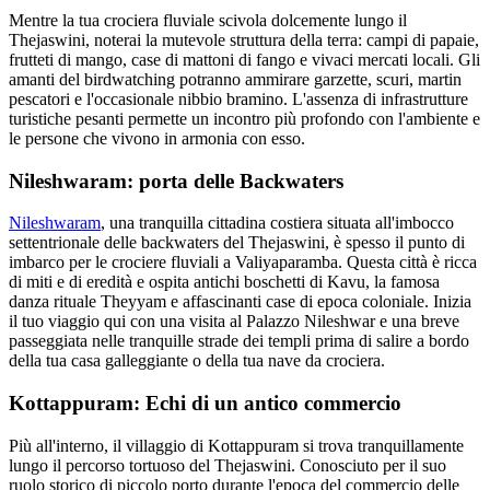
Mentre la tua crociera fluviale scivola dolcemente lungo il
Thejaswini, noterai la mutevole struttura della terra: campi di papaie,
frutteti di mango, case di mattoni di fango e vivaci mercati locali. Gli
amanti del birdwatching potranno ammirare garzette, scuri, martin
pescatori e l'occasionale nibbio bramino. L'assenza di infrastrutture
turistiche pesanti permette un incontro più profondo con l'ambiente e
le persone che vivono in armonia con esso.
Nileshwaram: porta delle Backwaters
Nileshwaram
, una tranquilla cittadina costiera situata all'imbocco
settentrionale delle backwaters del Thejaswini, è spesso il punto di
imbarco per le crociere fluviali a Valiyaparamba. Questa città è ricca
di miti e di eredità e ospita antichi boschetti di Kavu, la famosa
danza rituale Theyyam e affascinanti case di epoca coloniale. Inizia
il tuo viaggio qui con una visita al Palazzo Nileshwar e una breve
passeggiata nelle tranquille strade dei templi prima di salire a bordo
della tua casa galleggiante o della tua nave da crociera.
Kottappuram: Echi di un antico commercio
Più all'interno, il villaggio di Kottappuram si trova tranquillamente
lungo il percorso tortuoso del Thejaswini. Conosciuto per il suo
ruolo storico di piccolo porto durante l'epoca del commercio delle