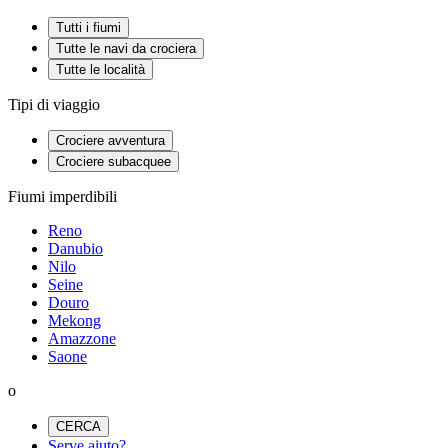
Tutti i fiumi
Tutte le navi da crociera
Tutte le località
Tipi di viaggio
Crociere avventura
Crociere subacquee
Fiumi imperdibili
Reno
Danubio
Nilo
Seine
Douro
Mekong
Amazzone
Saone
o
CERCA
Serve aiuto?