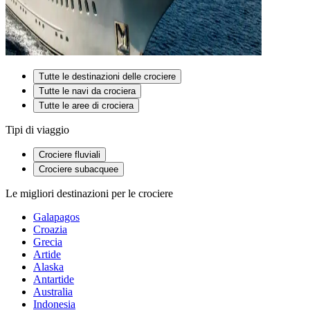
Tutte le destinazioni delle crociere
Tutte le navi da crociera
Tutte le aree di crociera
Tipi di viaggio
Crociere fluviali
Crociere subacquee
Le migliori destinazioni per le crociere
Galapagos
Croazia
Grecia
Artide
Alaska
Antartide
Australia
Indonesia