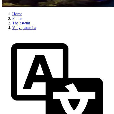
Home
Fiume
Thejaswini
Valiyaparamba