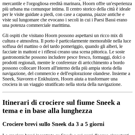
mercantile e l'orgogliosa eredità marinara, Hoorn offre un'esperienza
più urbana ma comunque intima. Il centro storico della città è ideale
per le visite guidate a piedi, con case a capanna, piazze antiche e
viste sul lungomare che evocano i secoli in cui i Paesi Bassi erano
una potenza commerciale marittima.
Gli ospiti che visitano Hoorn possono aspettarsi un ricco mix di
cultura e atmosfera. Il porto è particolarmente memorabile nella luce
soffusa del mattino o del tardo pomeriggio, quando gli alberi, le
facciate in mattoni e i riflessi creano una scena pittorica. Le soste
gastronomiche possono includere pesce fresco, formaggi, dolci o
prodotti regionali, mentre le conferenze di arricchimento a bordo
possono collocare Hoorn all'interno della più ampia storia della
navigazione, del commercio e dell'esplorazione olandese. Insieme a
Sneek, Stavoren e Enkhuizen, Hoorn aiuta a trasformare una
crociera in un viaggio stratificato nella storia della navigazione.
Itinerari di crociere sul fiume Sneek a
tema e in base alla lunghezza
Crociere brevi sullo Sneek da 3 a 5 giorni