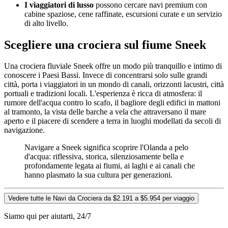
I viaggiatori di lusso
possono cercare navi premium con
cabine spaziose, cene raffinate, escursioni curate e un servizio
di alto livello.
Scegliere una crociera sul fiume Sneek
Una crociera fluviale Sneek offre un modo più tranquillo e intimo di
conoscere i Paesi Bassi. Invece di concentrarsi solo sulle grandi
città, porta i viaggiatori in un mondo di canali, orizzonti lacustri, città
portuali e tradizioni locali. L'esperienza è ricca di atmosfera: il
rumore dell'acqua contro lo scafo, il bagliore degli edifici in mattoni
al tramonto, la vista delle barche a vela che attraversano il mare
aperto e il piacere di scendere a terra in luoghi modellati da secoli di
navigazione.
Navigare a Sneek significa scoprire l'Olanda a pelo
d'acqua: riflessiva, storica, silenziosamente bella e
profondamente legata ai fiumi, ai laghi e ai canali che
hanno plasmato la sua cultura per generazioni.
Vedere tutte le Navi da Crociera da $2.191 a $5.954 per viaggio
Siamo qui per aiutarti, 24/7