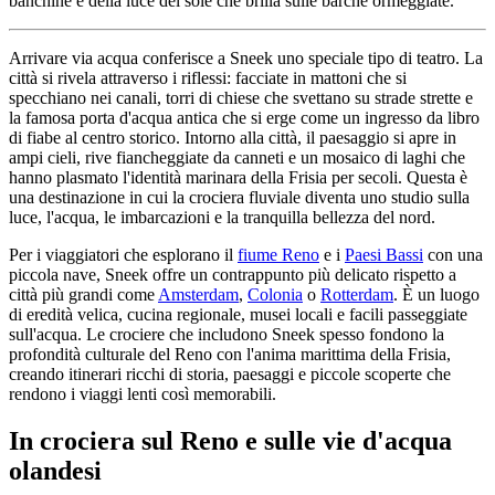
banchine e della luce del sole che brilla sulle barche ormeggiate.
Arrivare via acqua conferisce a Sneek uno speciale tipo di teatro. La
città si rivela attraverso i riflessi: facciate in mattoni che si
specchiano nei canali, torri di chiese che svettano su strade strette e
la famosa porta d'acqua antica che si erge come un ingresso da libro
di fiabe al centro storico. Intorno alla città, il paesaggio si apre in
ampi cieli, rive fiancheggiate da canneti e un mosaico di laghi che
hanno plasmato l'identità marinara della Frisia per secoli. Questa è
una destinazione in cui la crociera fluviale diventa uno studio sulla
luce, l'acqua, le imbarcazioni e la tranquilla bellezza del nord.
Per i viaggiatori che esplorano il
fiume Reno
e i
Paesi Bassi
con una
piccola nave, Sneek offre un contrappunto più delicato rispetto a
città più grandi come
Amsterdam
,
Colonia
o
Rotterdam
. È un luogo
di eredità velica, cucina regionale, musei locali e facili passeggiate
sull'acqua. Le crociere che includono Sneek spesso fondono la
profondità culturale del Reno con l'anima marittima della Frisia,
creando itinerari ricchi di storia, paesaggi e piccole scoperte che
rendono i viaggi lenti così memorabili.
In crociera sul Reno e sulle vie d'acqua
olandesi