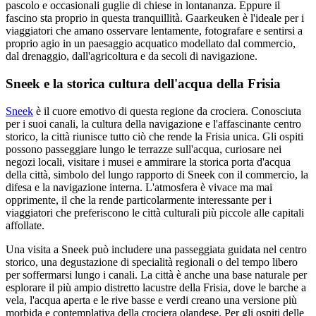
pascolo e occasionali guglie di chiese in lontananza. Eppure il
fascino sta proprio in questa tranquillità. Gaarkeuken è l'ideale per i
viaggiatori che amano osservare lentamente, fotografare e sentirsi a
proprio agio in un paesaggio acquatico modellato dal commercio,
dal drenaggio, dall'agricoltura e da secoli di navigazione.
Sneek e la storica cultura dell'acqua della Frisia
Sneek
è il cuore emotivo di questa regione da crociera. Conosciuta
per i suoi canali, la cultura della navigazione e l'affascinante centro
storico, la città riunisce tutto ciò che rende la Frisia unica. Gli ospiti
possono passeggiare lungo le terrazze sull'acqua, curiosare nei
negozi locali, visitare i musei e ammirare la storica porta d'acqua
della città, simbolo del lungo rapporto di Sneek con il commercio, la
difesa e la navigazione interna. L'atmosfera è vivace ma mai
opprimente, il che la rende particolarmente interessante per i
viaggiatori che preferiscono le città culturali più piccole alle capitali
affollate.
Una visita a Sneek può includere una passeggiata guidata nel centro
storico, una degustazione di specialità regionali o del tempo libero
per soffermarsi lungo i canali. La città è anche una base naturale per
esplorare il più ampio distretto lacustre della Frisia, dove le barche a
vela, l'acqua aperta e le rive basse e verdi creano una versione più
morbida e contemplativa della crociera olandese. Per gli ospiti delle