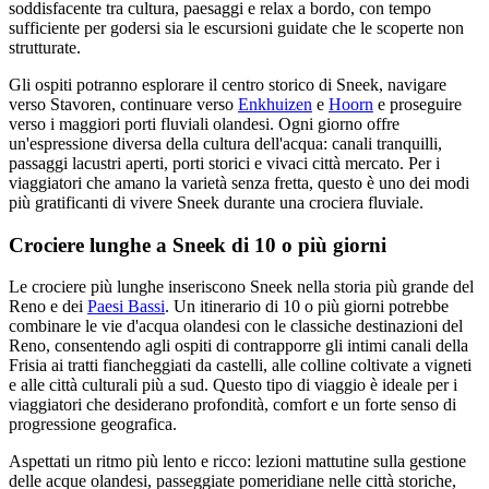
soddisfacente tra cultura, paesaggi e relax a bordo, con tempo
sufficiente per godersi sia le escursioni guidate che le scoperte non
strutturate.
Gli ospiti potranno esplorare il centro storico di Sneek, navigare
verso Stavoren, continuare verso
Enkhuizen
e
Hoorn
e proseguire
verso i maggiori porti fluviali olandesi. Ogni giorno offre
un'espressione diversa della cultura dell'acqua: canali tranquilli,
passaggi lacustri aperti, porti storici e vivaci città mercato. Per i
viaggiatori che amano la varietà senza fretta, questo è uno dei modi
più gratificanti di vivere Sneek durante una crociera fluviale.
Crociere lunghe a Sneek di 10 o più giorni
Le crociere più lunghe inseriscono Sneek nella storia più grande del
Reno e dei
Paesi Bassi
. Un itinerario di 10 o più giorni potrebbe
combinare le vie d'acqua olandesi con le classiche destinazioni del
Reno, consentendo agli ospiti di contrapporre gli intimi canali della
Frisia ai tratti fiancheggiati da castelli, alle colline coltivate a vigneti
e alle città culturali più a sud. Questo tipo di viaggio è ideale per i
viaggiatori che desiderano profondità, comfort e un forte senso di
progressione geografica.
Aspettati un ritmo più lento e ricco: lezioni mattutine sulla gestione
delle acque olandesi, passeggiate pomeridiane nelle città storiche,