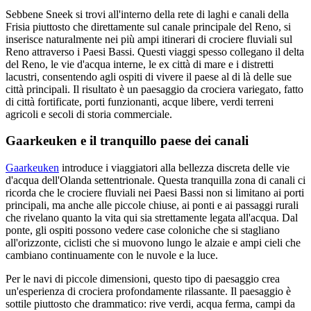
Sebbene Sneek si trovi all'interno della rete di laghi e canali della
Frisia piuttosto che direttamente sul canale principale del Reno, si
inserisce naturalmente nei più ampi itinerari di crociere fluviali sul
Reno attraverso i Paesi Bassi. Questi viaggi spesso collegano il delta
del Reno, le vie d'acqua interne, le ex città di mare e i distretti
lacustri, consentendo agli ospiti di vivere il paese al di là delle sue
città principali. Il risultato è un paesaggio da crociera variegato, fatto
di città fortificate, porti funzionanti, acque libere, verdi terreni
agricoli e secoli di storia commerciale.
Gaarkeuken e il tranquillo paese dei canali
Gaarkeuken
introduce i viaggiatori alla bellezza discreta delle vie
d'acqua dell'Olanda settentrionale. Questa tranquilla zona di canali ci
ricorda che le crociere fluviali nei Paesi Bassi non si limitano ai porti
principali, ma anche alle piccole chiuse, ai ponti e ai passaggi rurali
che rivelano quanto la vita qui sia strettamente legata all'acqua. Dal
ponte, gli ospiti possono vedere case coloniche che si stagliano
all'orizzonte, ciclisti che si muovono lungo le alzaie e ampi cieli che
cambiano continuamente con le nuvole e la luce.
Per le navi di piccole dimensioni, questo tipo di paesaggio crea
un'esperienza di crociera profondamente rilassante. Il paesaggio è
sottile piuttosto che drammatico: rive verdi, acqua ferma, campi da