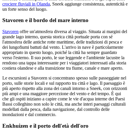
crociere fluviali in Olanda
, Sneek aggiunge consistenza, autenticità e
un forte senso del luogo.
Stavoren e il bordo del mare interno
Stavoren
offre un'atmosfera diversa al viaggio. Situata ai margini del
grande lago interno, questa storica città portuale porta con sé
l'atmosfera delle antiche rotte marittime, delle tradizioni di pesca e
dei lungofiumi battuti dal vento. L'arrivo in nave è particolarmente
appropriato in questo luogo, poiché la città ha sempre guardato
verso l'esterno. Il suo porto, le sue leggende e l'ambiente lacustre la
rendono una tappa interessante per i viaggiatori interessati alla storia
costiera olandese e alla transizione tra fiume, canale e mare aperto.
Le escursioni a Stavoren si concentrano spesso sulle passeggiate nel
porto, sulle storie locali e sul rapporto tra città e lago. Il paesaggio è
più aperto rispetto alla zona dei canali intorno a Sneek, con orizzonti
più ampi e una maggiore percezione del vento e del tempo. È qui
che gli ospiti iniziano a capire come le vie d'acqua interne dei Paesi
Bassi colleghino non solo le città, ma anche interi paesaggi culturali
modellati dalla pesca, dalla navigazione, dal controllo delle
inondazioni e dal commercio.
Enkhuizen e il porto dell'età dell'oro