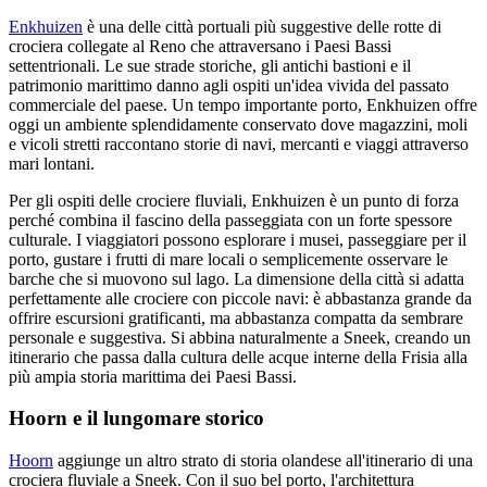
Enkhuizen
è una delle città portuali più suggestive delle rotte di
crociera collegate al Reno che attraversano i Paesi Bassi
settentrionali. Le sue strade storiche, gli antichi bastioni e il
patrimonio marittimo danno agli ospiti un'idea vivida del passato
commerciale del paese. Un tempo importante porto, Enkhuizen offre
oggi un ambiente splendidamente conservato dove magazzini, moli
e vicoli stretti raccontano storie di navi, mercanti e viaggi attraverso
mari lontani.
Per gli ospiti delle crociere fluviali, Enkhuizen è un punto di forza
perché combina il fascino della passeggiata con un forte spessore
culturale. I viaggiatori possono esplorare i musei, passeggiare per il
porto, gustare i frutti di mare locali o semplicemente osservare le
barche che si muovono sul lago. La dimensione della città si adatta
perfettamente alle crociere con piccole navi: è abbastanza grande da
offrire escursioni gratificanti, ma abbastanza compatta da sembrare
personale e suggestiva. Si abbina naturalmente a Sneek, creando un
itinerario che passa dalla cultura delle acque interne della Frisia alla
più ampia storia marittima dei Paesi Bassi.
Hoorn e il lungomare storico
Hoorn
aggiunge un altro strato di storia olandese all'itinerario di una
crociera fluviale a Sneek. Con il suo bel porto, l'architettura