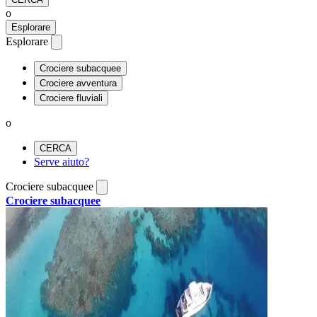
o
Esplorare
Esplorare
Crociere subacquee
Crociere avventura
Crociere fluviali
o
CERCA
Serve aiuto?
Crociere subacquee
Crociere subacquee