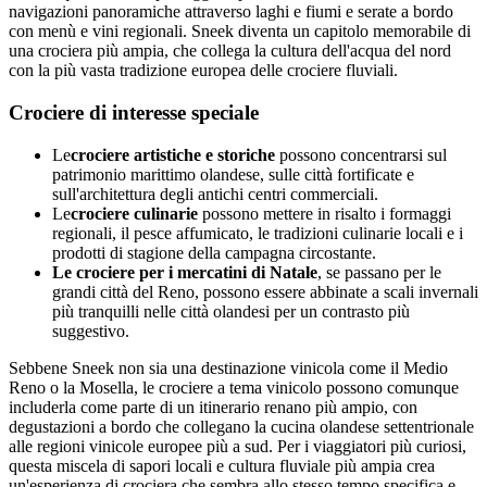
navigazioni panoramiche attraverso laghi e fiumi e serate a bordo
con menù e vini regionali. Sneek diventa un capitolo memorabile di
una crociera più ampia, che collega la cultura dell'acqua del nord
con la più vasta tradizione europea delle crociere fluviali.
Crociere di interesse speciale
Le
crociere artistiche e storiche
possono concentrarsi sul
patrimonio marittimo olandese, sulle città fortificate e
sull'architettura degli antichi centri commerciali.
Le
crociere culinarie
possono mettere in risalto i formaggi
regionali, il pesce affumicato, le tradizioni culinarie locali e i
prodotti di stagione della campagna circostante.
Le crociere per i mercatini di Natale
, se passano per le
grandi città del Reno, possono essere abbinate a scali invernali
più tranquilli nelle città olandesi per un contrasto più
suggestivo.
Sebbene Sneek non sia una destinazione vinicola come il Medio
Reno o la Mosella, le crociere a tema vinicolo possono comunque
includerla come parte di un itinerario renano più ampio, con
degustazioni a bordo che collegano la cucina olandese settentrionale
alle regioni vinicole europee più a sud. Per i viaggiatori più curiosi,
questa miscela di sapori locali e cultura fluviale più ampia crea
un'esperienza di crociera che sembra allo stesso tempo specifica e