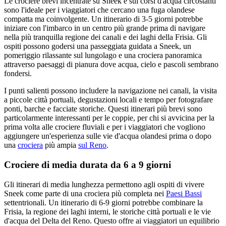
Le crociere brevi incentrate su Sneek e sui corsi d'acqua circostanti
sono l'ideale per i viaggiatori che cercano una fuga olandese
compatta ma coinvolgente. Un itinerario di 3-5 giorni potrebbe
iniziare con l'imbarco in un centro più grande prima di navigare
nella più tranquilla regione dei canali e dei laghi della Frisia. Gli
ospiti possono godersi una passeggiata guidata a Sneek, un
pomeriggio rilassante sul lungolago e una crociera panoramica
attraverso paesaggi di pianura dove acqua, cielo e pascoli sembrano
fondersi.
I punti salienti possono includere la navigazione nei canali, la visita
a piccole città portuali, degustazioni locali e tempo per fotografare
ponti, barche e facciate storiche. Questi itinerari più brevi sono
particolarmente interessanti per le coppie, per chi si avvicina per la
prima volta alle crociere fluviali e per i viaggiatori che vogliono
aggiungere un'esperienza sulle vie d'acqua olandesi prima o dopo
una
crociera
più ampia
sul Reno
.
Crociere di media durata da 6 a 9 giorni
Gli itinerari di media lunghezza permettono agli ospiti di vivere
Sneek come parte di una crociera più completa nei
Paesi Bassi
settentrionali. Un itinerario di 6-9 giorni potrebbe combinare la
Frisia, la regione dei laghi interni, le storiche città portuali e le vie
d'acqua del Delta del Reno. Questo offre ai viaggiatori un equilibrio