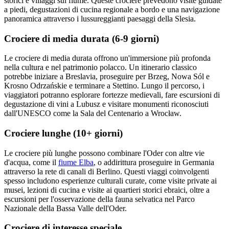
storici e villaggi sul fiume. Queste crociere prevedono visite guidate
a piedi, degustazioni di cucina regionale a bordo e una navigazione
panoramica attraverso i lussureggianti paesaggi della Slesia.
Crociere di media durata (6-9 giorni)
Le crociere di media durata offrono un'immersione più profonda
nella cultura e nel patrimonio polacco. Un itinerario classico
potrebbe iniziare a Breslavia, proseguire per Brzeg, Nowa Sól e
Krosno Odrzańskie e terminare a Stettino. Lungo il percorso, i
viaggiatori potranno esplorare fortezze medievali, fare escursioni di
degustazione di vini a Lubusz e visitare monumenti riconosciuti
dall'UNESCO come la Sala del Centenario a Wrocław.
Crociere lunghe (10+ giorni)
Le crociere più lunghe possono combinare l'Oder con altre vie
d'acqua, come il
fiume Elba
, o addirittura proseguire in Germania
attraverso la rete di canali di Berlino. Questi viaggi coinvolgenti
spesso includono esperienze culturali curate, come visite private ai
musei, lezioni di cucina e visite ai quartieri storici ebraici, oltre a
escursioni per l'osservazione della fauna selvatica nel Parco
Nazionale della Bassa Valle dell'Oder.
Crociere di interesse speciale