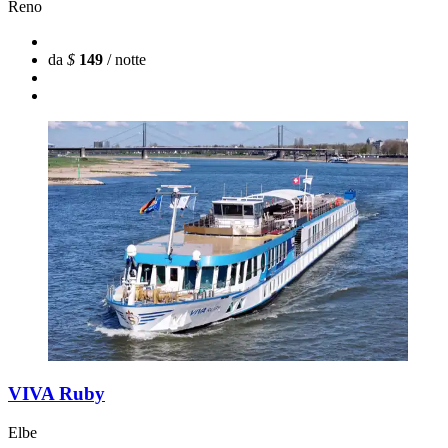
Reno
da
$
149
/ notte
VIVA Ruby
Elbe