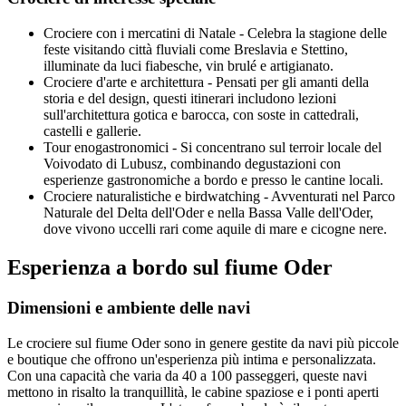
Crociere con i mercatini di Natale - Celebra la stagione delle
feste visitando città fluviali come Breslavia e Stettino,
illuminate da luci fiabesche, vin brulé e artigianato.
Crociere d'arte e architettura - Pensati per gli amanti della
storia e del design, questi itinerari includono lezioni
sull'architettura gotica e barocca, con soste in cattedrali,
castelli e gallerie.
Tour enogastronomici - Si concentrano sul terroir locale del
Voivodato di Lubusz, combinando degustazioni con
esperienze gastronomiche a bordo e presso le cantine locali.
Crociere naturalistiche e birdwatching - Avventurati nel Parco
Naturale del Delta dell'Oder e nella Bassa Valle dell'Oder,
dove vivono uccelli rari come aquile di mare e cicogne nere.
Esperienza a bordo sul fiume Oder
Dimensioni e ambiente delle navi
Le crociere sul fiume Oder sono in genere gestite da navi più piccole
e boutique che offrono un'esperienza più intima e personalizzata.
Con una capacità che varia da 40 a 100 passeggeri, queste navi
mettono in risalto la tranquillità, le cabine spaziose e i ponti aperti