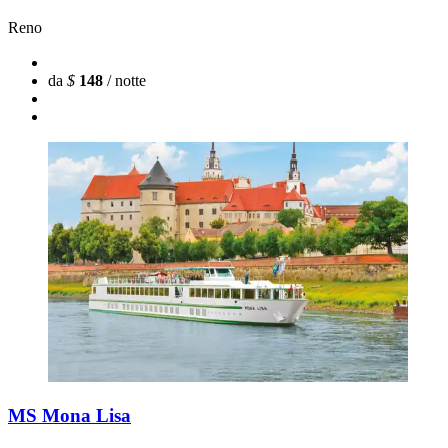
Reno
da
$
148
/ notte
MS Mona Lisa