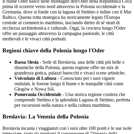
Il fiume Oder nasce nelle montagne dell'Oder della Repubblica Ceca
prima di scorrere verso nord attraverso la Polonia occidentale e la
Germania, dove si fonde con la laguna di Stettino e infine con il Mar
Baltico. Questa rotta strategica ha storicamente legato l'Europa
centrale al commercio marittimo, lasciando dietro di sé strati di
ricchezza architettonica e culturale. Oggi, la crociera lungo l'Oder
offre un passaggio attraverso la campagna pastorale, le città
medievali e le vivaci città portuali.
Regioni chiave della Polonia lungo l'Oder
Bassa Slesia
- Sede di Breslavia, una delle città più belle e
dinamiche della Polonia, questa regione offre un mix di
grandezza gotica, palazzi barocchi e vivaci scene artistiche.
Voivodato di Lubusz
- Conosciuto per i suoi vigneti
ondulati, le foreste lungo il fiume e le tranquille città come
Głogów e Nowa Sól.
Pomerania Occidentale
- Una storica regione costiera che
comprende Stettino e la splendida Laguna di Stettino, perfetta
per escursioni nella natura e nella cultura marittima.
Breslavia: La Venezia della Polonia
Breslavia incanta i viaggiatori con i suoi oltre 100 ponti e le sue isole
intrecciate, tanto da meritarsi il soprannome di "Venezia della