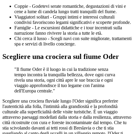
Coppie - Godetevi serate romantiche, degustazioni di vini e
cene a lume di candela lungo tratti tranquilli del fiume.
Viaggiatori solitari - Gruppi intimi e interessi culturali
condivisi favoriscono legami significativi e scoperte profonde.
Famiglie - Le escursioni didattiche e i tour incentrati sulla
narrazione fanno rivivere la storia a tutte le età.
Chi cerca il lusso - Scegli navi con suite migliorate, trattamenti
spa e servizi di livello concierge.
Scegliere una crociera sul fiume Oder
"Il fiume Oder è il luogo in cui la tradizione senza
tempo incontra la tranquilla bellezza, dove ogni curva
rivela una storia, ogni città apre le sue braccia e ogni
viaggio approfondisce il tuo legame con l'anima
dell'Europa centrale."
Scegliere una crociera fluviale lungo l'Oder significa preferire
l'autenticità alla folla, l'intimità alla grandiosità e la profondità
culturale alla superficialità delle visite turistiche. È un viaggio
attraverso paesaggi modellati dalla storia e dalla resilienza, attraverso
città ricostruite con cura e foreste incontaminate dal tempo. Che tu
stia scivolando davanti ai tetti rossi di Breslavia o che ti stia
svegliando al canto degli uccelli in un villaggio remoto, l'Oder ti