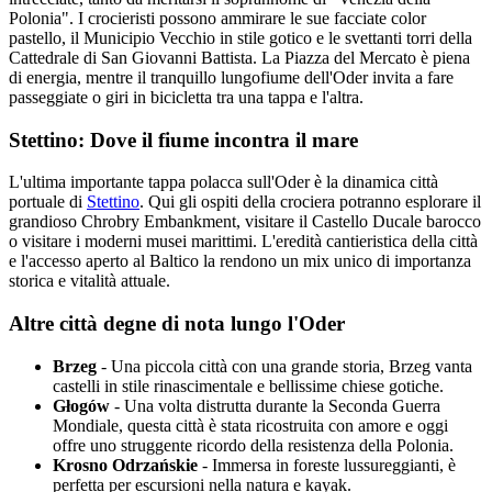
Polonia". I crocieristi possono ammirare le sue facciate color
pastello, il Municipio Vecchio in stile gotico e le svettanti torri della
Cattedrale di San Giovanni Battista. La Piazza del Mercato è piena
di energia, mentre il tranquillo lungofiume dell'Oder invita a fare
passeggiate o giri in bicicletta tra una tappa e l'altra.
Stettino: Dove il fiume incontra il mare
L'ultima importante tappa polacca sull'Oder è la dinamica città
portuale di
Stettino
. Qui gli ospiti della crociera potranno esplorare il
grandioso Chrobry Embankment, visitare il Castello Ducale barocco
o visitare i moderni musei marittimi. L'eredità cantieristica della città
e l'accesso aperto al Baltico la rendono un mix unico di importanza
storica e vitalità attuale.
Altre città degne di nota lungo l'Oder
Brzeg
- Una piccola città con una grande storia, Brzeg vanta
castelli in stile rinascimentale e bellissime chiese gotiche.
Głogów
- Una volta distrutta durante la Seconda Guerra
Mondiale, questa città è stata ricostruita con amore e oggi
offre uno struggente ricordo della resistenza della Polonia.
Krosno Odrzańskie
- Immersa in foreste lussureggianti, è
perfetta per escursioni nella natura e kayak.