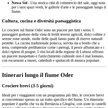
Nowa Sól
- Una storica città di commercio del sale, oggi nota
per i suoi spazi verdi, le gallerie d'arte e le passeggiate lungo il
fiume.
Cultura, cucina e diversità paesaggistica
Le crociere sul fiume Oder sono un piacere per tutti i sensi. I
passeggeri godono della vista di fertili terreni agricoli, dolci colline e
serene zone umide, molte delle quali fanno parte di riserve naturali
protette. La cucina tradizionale polacca, servita sia a bordo che a
terra, comprende prelibatezze come i pierogi, il pesce affumicato e i
dolci ripieni di prugne. I vini locali della regione di Lubusz offrono
un piacere inaspettato e l'arricchimento culturale non è mai lontano,
con escursioni a musei, cattedrali e spettacoli di musica popolare.
Itinerari lungo il fiume Oder
Crociere brevi (3-5 giorni)
Ideali per i viaggiatori con un programma più fitto, le crociere brevi
si concentrano spesso su un tratto specifico del fiume. Un itinerario
popolare è quello che va da Breslavia a Głogów, con soste in castelli