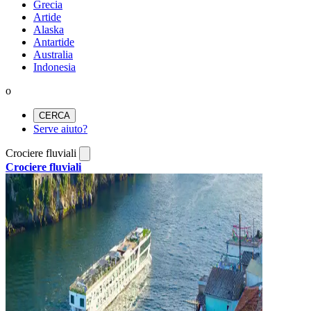
Grecia
Artide
Alaska
Antartide
Australia
Indonesia
o
CERCA
Serve aiuto?
Crociere fluviali
Crociere fluviali