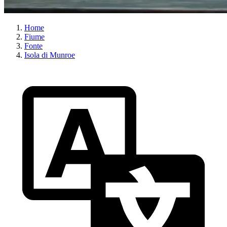
Home
Fiume
Fonte
Isola di Munroe