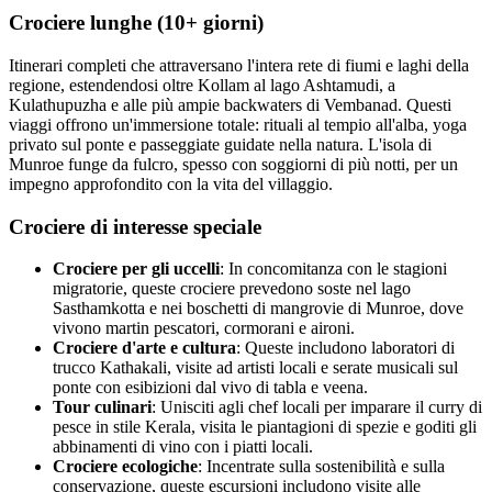
Crociere lunghe (10+ giorni)
Itinerari completi che attraversano l'intera rete di fiumi e laghi della
regione, estendendosi oltre Kollam al lago Ashtamudi, a
Kulathupuzha e alle più ampie backwaters di Vembanad. Questi
viaggi offrono un'immersione totale: rituali al tempio all'alba, yoga
privato sul ponte e passeggiate guidate nella natura. L'isola di
Munroe funge da fulcro, spesso con soggiorni di più notti, per un
impegno approfondito con la vita del villaggio.
Crociere di interesse speciale
Crociere per gli uccelli
: In concomitanza con le stagioni
migratorie, queste crociere prevedono soste nel lago
Sasthamkotta e nei boschetti di mangrovie di Munroe, dove
vivono martin pescatori, cormorani e aironi.
Crociere d'arte e cultura
: Queste includono laboratori di
trucco Kathakali, visite ad artisti locali e serate musicali sul
ponte con esibizioni dal vivo di tabla e veena.
Tour culinari
: Unisciti agli chef locali per imparare il curry di
pesce in stile Kerala, visita le piantagioni di spezie e goditi gli
abbinamenti di vino con i piatti locali.
Crociere ecologiche
: Incentrate sulla sostenibilità e sulla
conservazione, queste escursioni includono visite alle