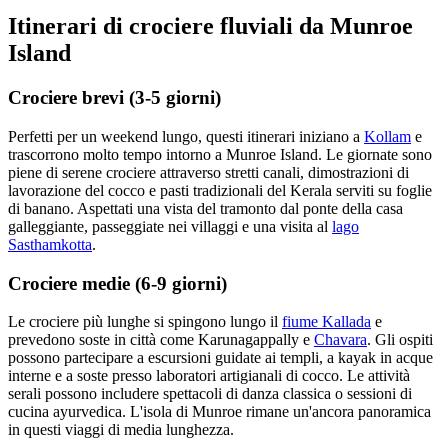
Itinerari di crociere fluviali da Munroe
Island
Crociere brevi (3-5 giorni)
Perfetti per un weekend lungo, questi itinerari iniziano a
Kollam
e
trascorrono molto tempo intorno a Munroe Island. Le giornate sono
piene di serene crociere attraverso stretti canali, dimostrazioni di
lavorazione del cocco e pasti tradizionali del Kerala serviti su foglie
di banano. Aspettati una vista del tramonto dal ponte della casa
galleggiante, passeggiate nei villaggi e una visita al
lago
Sasthamkotta
.
Crociere medie (6-9 giorni)
Le crociere più lunghe si spingono lungo il
fiume Kallada
e
prevedono soste in città come Karunagappally e
Chavara
. Gli ospiti
possono partecipare a escursioni guidate ai templi, a kayak in acque
interne e a soste presso laboratori artigianali di cocco. Le attività
serali possono includere spettacoli di danza classica o sessioni di
cucina ayurvedica. L'isola di Munroe rimane un'ancora panoramica
in questi viaggi di media lunghezza.