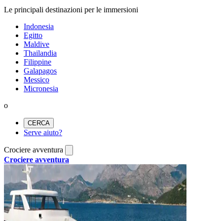
Le principali destinazioni per le immersioni
Indonesia
Egitto
Maldive
Thailandia
Filippine
Galapagos
Messico
Micronesia
o
CERCA
Serve aiuto?
Crociere avventura
Crociere avventura