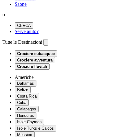
Saone
o
CERCA
Serve aiuto?
Tutte le Destinazioni
Crociere subacquee
Crociere avventura
Crociere fluviali
Americhe
Bahamas
Belize
Costa Rica
Cuba
Galapagos
Honduras
Isole Cayman
Isole Turks e Caicos
Messico