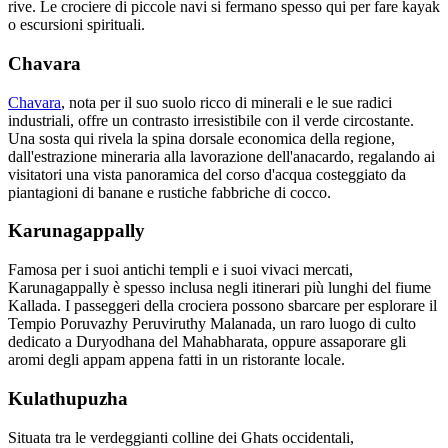
rive. Le crociere di piccole navi si fermano spesso qui per fare kayak
o escursioni spirituali.
Chavara
Chavara
, nota per il suo suolo ricco di minerali e le sue radici
industriali, offre un contrasto irresistibile con il verde circostante.
Una sosta qui rivela la spina dorsale economica della regione,
dall'estrazione mineraria alla lavorazione dell'anacardo, regalando ai
visitatori una vista panoramica del corso d'acqua costeggiato da
piantagioni di banane e rustiche fabbriche di cocco.
Karunagappally
Famosa per i suoi antichi templi e i suoi vivaci mercati,
Karunagappally è spesso inclusa negli itinerari più lunghi del fiume
Kallada. I passeggeri della crociera possono sbarcare per esplorare il
Tempio Poruvazhy Peruviruthy Malanada, un raro luogo di culto
dedicato a Duryodhana del Mahabharata, oppure assaporare gli
aromi degli appam appena fatti in un ristorante locale.
Kulathupuzha
Situata tra le verdeggianti colline dei Ghats occidentali,