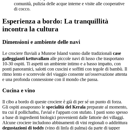
comunità, pulizia delle acque interne e visite alle cooperative
di cocco.
Esperienza a bordo: La tranquillità
incontra la cultura
Dimensioni e ambiente delle navi
Le crociere fluviali a Munroe Island vanno dalle tradizionali
case
galleggianti kettuvallam
alle piccole navi di lusso che trasportano
10-30 ospiti. Ti aspetti un ambiente intimo e a basso impatto, con
ponti panoramici, salotti con cuscini e soffitti con tegole di bambù. Il
ritmo lento e scorrevole del viaggio consente un'osservazione attenta
e una profonda connessione con il mondo che passa.
Cucina e vino
Il cibo a bordo di queste crociere è già di per sé un punto di forza.
Gli ospiti assaporano le
specialità del Kerala
preparate al momento,
tra cui il pollichathu, l'avial e l'appam con stufato. I pasti sono spesso
a base di ingredienti biologici provenienti dalle fattorie dei villaggi.
Alcune crociere includono abbinamenti di vini regionali o addirittura
degustazioni di toddy
(vino di linfa di palma) da parte di tapper