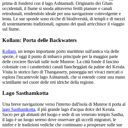
prima di fondersi con il lago Ashtamudi. Originario dei Ghats
occidentali, il fiume si snoda attraverso fertili pianure e canali
retrodunali, rendendolo ideale per una navigazione coinvolgente e
lenta. Le sue sponde sono ricche di biodiversità, di templi e di mezzi
di sostentamento tradizionali, ognuno dei quali arricchisce il viaggio
sul fiume.
Kollam: Porta delle Backwaters
Kollam
, un tempo importante porto marittimo sull'antica via delle
spezie, è oggi il punto di imbarco principale per la maggior parte
delle crociere fluviali sulle isole Munroe. La città fonde il fascino
coloniale con i caratteristici canali fiancheggiati da palme del Kerala.
Visita lo storico faro di Thangassery, passeggia nei vivaci mercati o
esplora l'incantevole lago Ashtamudi, che si estende come una mano
scintillante nel cuore delle reti idriche della regione.
Lago Sasthamkotta
Una breve navigazione verso l'interno dall'isola di Munroe ti porta al
lago Sasthamkotta
, il più grande lago d'acqua dolce del Kerala.
Sacro per gli abitanti del luogo e sede di un venerato tempio Sastha,
il lago è un luogo sereno dove osservare gli uccelli migratori, le
ninfee e le tradizioni vediche che continuano a prosperare sulle sue