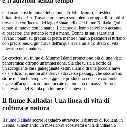
e tradizioni senza tempo
Chiamato così in onore del colonnello John Munro, il residente
britannico dell'ex Travancore, questo sonnolento gruppo di isolotti si
trova alla confluenza del lago Ashtamudi e del fiume Kallada. Qui il
tempo si muove con la marea. Le canoe di legno scivolano accanto
ai pescatori che gettano le reti a mano. Donne in sari sgargianti
lavano i panni su gradini di pietra mentre i martin pescatori si tuffano
con precisione. Ogni curva dell'acqua rivela un altro strato di vita
intessuto nella natura.
Le crociere sul fiume di Munroe Island promettono più di una vista
panoramica: offrono un'immersione. Sia che tu sia a bordo di
un'accogliente casa galleggiante kettuvallam o di una piccola nave
da spedizione, andrai alla deriva attraverso paesaggi che sussurrano
storie di antichi templi, villaggi che producono cocco e comunità
legate all'acqua ancora non toccate dal turismo di massa. Sono le
backwaters del Kerala più intime e incantevoli.
Il fiume Kallada: Una linea di vita di
cultura e natura
Il
fiume Kallada
scorre leggiadro attraverso il distretto di Kollam, in
Kerala, alimentando un mosaico di ecosistemi e vita di villaggio