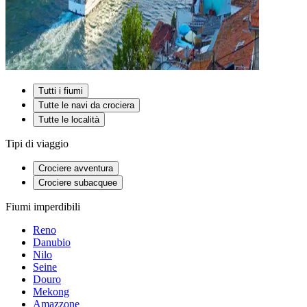
Tutti i fiumi
Tutte le navi da crociera
Tutte le località
Tipi di viaggio
Crociere avventura
Crociere subacquee
Fiumi imperdibili
Reno
Danubio
Nilo
Seine
Douro
Mekong
Amazzone