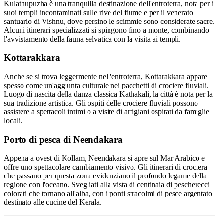
Kulathupuzha è una tranquilla destinazione dell'entroterra, nota per i
suoi templi incontaminati sulle rive del fiume e per il venerato
santuario di Vishnu, dove persino le scimmie sono considerate sacre.
Alcuni itinerari specializzati si spingono fino a monte, combinando
l'avvistamento della fauna selvatica con la visita ai templi.
Kottarakkara
Anche se si trova leggermente nell'entroterra, Kottarakkara appare
spesso come un'aggiunta culturale nei pacchetti di crociere fluviali.
Luogo di nascita della danza classica Kathakali, la città è nota per la
sua tradizione artistica. Gli ospiti delle crociere fluviali possono
assistere a spettacoli intimi o a visite di artigiani ospitati da famiglie
locali.
Porto di pesca di Neendakara
Appena a ovest di Kollam, Neendakara si apre sul Mar Arabico e
offre uno spettacolare cambiamento visivo. Gli itinerari di crociera
che passano per questa zona evidenziano il profondo legame della
regione con l'oceano. Svegliati alla vista di centinaia di pescherecci
colorati che tornano all'alba, con i ponti stracolmi di pesce argentato
destinato alle cucine del Kerala.