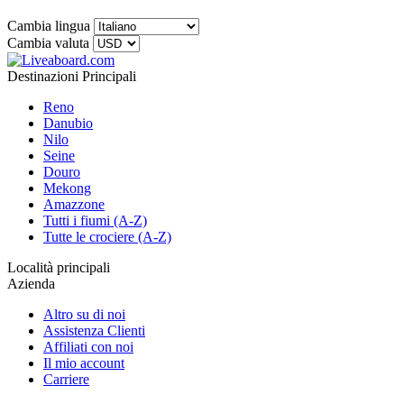
Cambia lingua
Cambia valuta
Destinazioni Principali
Reno
Danubio
Nilo
Seine
Douro
Mekong
Amazzone
Tutti i fiumi (A-Z)
Tutte le crociere (A-Z)
Località principali
Azienda
Altro su di noi
Assistenza Clienti
Affiliati con noi
Il mio account
Carriere