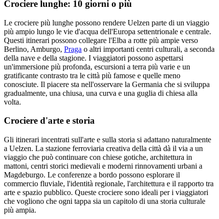
Crociere lunghe: 10 giorni o più
Le crociere più lunghe possono rendere Uelzen parte di un viaggio
più ampio lungo le vie d'acqua dell'Europa settentrionale e centrale.
Questi itinerari possono collegare l'Elba a rotte più ampie verso
Berlino, Amburgo,
Praga
o altri importanti centri culturali, a seconda
della nave e della stagione. I viaggiatori possono aspettarsi
un'immersione più profonda, escursioni a terra più varie e un
gratificante contrasto tra le città più famose e quelle meno
conosciute. Il piacere sta nell'osservare la Germania che si sviluppa
gradualmente, una chiusa, una curva e una guglia di chiesa alla
volta.
Crociere d'arte e storia
Gli itinerari incentrati sull'arte e sulla storia si adattano naturalmente
a Uelzen. La stazione ferroviaria creativa della città dà il via a un
viaggio che può continuare con chiese gotiche, architettura in
mattoni, centri storici medievali e moderni rinnovamenti urbani a
Magdeburgo. Le conferenze a bordo possono esplorare il
commercio fluviale, l'identità regionale, l'architettura e il rapporto tra
arte e spazio pubblico. Queste crociere sono ideali per i viaggiatori
che vogliono che ogni tappa sia un capitolo di una storia culturale
più ampia.