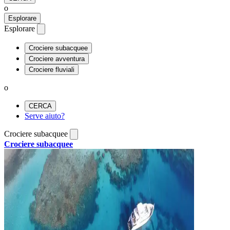
o
Esplorare
Esplorare
Crociere subacquee
Crociere avventura
Crociere fluviali
o
CERCA
Serve aiuto?
Crociere subacquee
Crociere subacquee