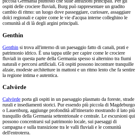
piccola Germania piuttosto che sulle attrazioni principali. Per gli
ospiti delle crociere fluviali, Burg può rappresentare un gradito
cambio di ritmo: un luogo dove passeggiare, curiosare, assaggiare
dolci regionali e capire come le vie d'acqua interne colleghino le
comunità al di là degli argini principali.
Genthin
Genthin
si trova all'interno di un paesaggio fatto di canali, prati e
patrimonio idrico. È una tappa utile per capire come le crociere
fluviali in questa parte della Germania spesso si alternino tra fiumi
naturali e percorsi artificiali. Gli ospiti possono incontrare tranquille
alzaie, modeste architetture in mattoni e un ritmo lento che fa sentire
la regione intima e autentica.
Calvörde
Calvörde
porta gli ospiti in un paesaggio plasmato da foreste, strade
rurali e insediamenti storici. Pur essendo più piccola di Magdeburgo
o Lauenburg, aggiunge profondità all'itinerario mostrando il lato più
tranquillo della Germania settentrionale e centrale. Le escursioni qui
possono concentrarsi sul patrimonio locale, sui paesaggi di
campagna e sulla transizione tra le valli fluviali e le comunità
dell'entroterra.