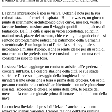
rivelano la Germania al di là del solito circuito di grandi città.
La prima impressione è spesso visiva. Uelzen è nota per la sua
colorata stazione ferroviaria ispirata a Hundertwasser, un giocoso
punto di riferimento architettonico dove curve, mosaici, verde e
facciate luminose trasformano il viaggio quotidiano in qualcosa di
fantasioso. Da lì, la città si apre in vicoli acciottolati, edifici in
mattoni rossi, piazze del mercato, chiese e angoli a graticcio che si
sentono profondamente radicati nel patrimonio della Germania
settentrionale. È un luogo in cui l'arte e la storia regionale si
incontrano a misura d'uomo, il che la rende ideale per gli ospiti di
una crociera che preferiscono le escursioni a terra con una certa
consistenza rispetto alla folla.
La stessa Uelzen aggiunge un contrasto artistico all'esperienza di
crociera sull'Elba. La celebre stazione della città, le sue strade
storiche e l'accesso al paesaggio della brughiera la rendono
un'interessante estensione a terra o prima della crociera. Gli ospiti
possono combinare la curiosità architettonica con un'esplorazione
rilassata, scoprendo le chiese, le mura della città, le piazze del
mercato e la cucina regionale prima di tornare al mondo lento della
nave.
La crociera fluviale nei pressi di Uelzen è anche movimento
attraverso scenari variegati. L'ampia regione dell'Elba riunisce