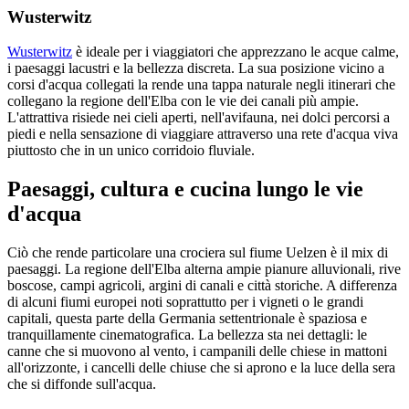
Wusterwitz
Wusterwitz
è ideale per i viaggiatori che apprezzano le acque calme,
i paesaggi lacustri e la bellezza discreta. La sua posizione vicino a
corsi d'acqua collegati la rende una tappa naturale negli itinerari che
collegano la regione dell'Elba con le vie dei canali più ampie.
L'attrattiva risiede nei cieli aperti, nell'avifauna, nei dolci percorsi a
piedi e nella sensazione di viaggiare attraverso una rete d'acqua viva
piuttosto che in un unico corridoio fluviale.
Paesaggi, cultura e cucina lungo le vie
d'acqua
Ciò che rende particolare una crociera sul fiume Uelzen è il mix di
paesaggi. La regione dell'Elba alterna ampie pianure alluvionali, rive
boscose, campi agricoli, argini di canali e città storiche. A differenza
di alcuni fiumi europei noti soprattutto per i vigneti o le grandi
capitali, questa parte della Germania settentrionale è spaziosa e
tranquillamente cinematografica. La bellezza sta nei dettagli: le
canne che si muovono al vento, i campanili delle chiese in mattoni
all'orizzonte, i cancelli delle chiuse che si aprono e la luce della sera
che si diffonde sull'acqua.