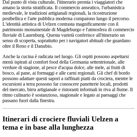
Dal punto di vista culturale, l'itinerario premia i viaggiatori che
amano la storia stratificata. Il commercio anseatico, l'urbanistica
medievale, le tradizioni artigianali regionali, la ricostruzione
postbellica e l'arte pubblica moderna compaiono lungo il percorso.
L'identità artistica di Uelzen contrasta magnificamente con il
patrimonio monumentale di Magdeburgo e l'atmosfera di commercio
fluviale di Lauenburg. Questa varietà conferisce all'itinerario un
senso di scoperta, soprattutto per i navigatori abituali che guardano
oltre il Reno e il Danubio.
Anche la cucina è radicata nel luogo. Gli ospiti possono aspettarsi
menù ispirati al comfort food della Germania settentrionale, alle
verdure di stagione, al pesce d'acqua dolce, alle mele, ai frutti di
bosco, al pane, ai formaggi e alle carni regionali. Gli chef di bordo
possono adattare questi sapori a raffinati piatti da crociera, mentre le
escursioni a terra possono far conoscere panetterie locali, prodotti
del mercato, birra artigianale e ristoranti informali in riva al fiume. Il
ritmo culinario è sostanzioso, stagionale e legato ai paesaggi che
passano fuori dalla finestra.
Itinerari di crociere fluviali Uelzen a
tema e in base alla lunghezza