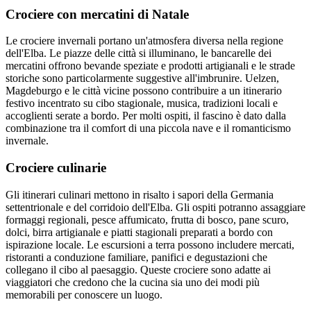
Crociere con mercatini di Natale
Le crociere invernali portano un'atmosfera diversa nella regione
dell'Elba. Le piazze delle città si illuminano, le bancarelle dei
mercatini offrono bevande speziate e prodotti artigianali e le strade
storiche sono particolarmente suggestive all'imbrunire. Uelzen,
Magdeburgo e le città vicine possono contribuire a un itinerario
festivo incentrato su cibo stagionale, musica, tradizioni locali e
accoglienti serate a bordo. Per molti ospiti, il fascino è dato dalla
combinazione tra il comfort di una piccola nave e il romanticismo
invernale.
Crociere culinarie
Gli itinerari culinari mettono in risalto i sapori della Germania
settentrionale e del corridoio dell'Elba. Gli ospiti potranno assaggiare
formaggi regionali, pesce affumicato, frutta di bosco, pane scuro,
dolci, birra artigianale e piatti stagionali preparati a bordo con
ispirazione locale. Le escursioni a terra possono includere mercati,
ristoranti a conduzione familiare, panifici e degustazioni che
collegano il cibo al paesaggio. Queste crociere sono adatte ai
viaggiatori che credono che la cucina sia uno dei modi più
memorabili per conoscere un luogo.