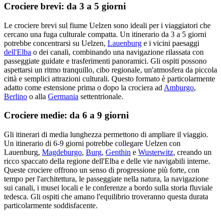
Crociere brevi: da 3 a 5 giorni
Le crociere brevi sul fiume Uelzen sono ideali per i viaggiatori che
cercano una fuga culturale compatta. Un itinerario da 3 a 5 giorni
potrebbe concentrarsi su Uelzen,
Lauenburg
e i vicini paesaggi
dell'Elba
o dei canali, combinando una navigazione rilassata con
passeggiate guidate e trasferimenti panoramici. Gli ospiti possono
aspettarsi un ritmo tranquillo, cibo regionale, un'atmosfera da piccola
città e semplici attrazioni culturali. Questo formato è particolarmente
adatto come estensione prima o dopo la crociera ad
Amburgo
,
Berlino
o alla
Germania
settentrionale.
Crociere medie: da 6 a 9 giorni
Gli itinerari di media lunghezza permettono di ampliare il viaggio.
Un itinerario di 6-9 giorni potrebbe collegare Uelzen con
Lauenburg,
Magdeburgo
,
Burg
,
Genthin
e
Wusterwitz
, creando un
ricco spaccato della regione dell'Elba e delle vie navigabili interne.
Queste crociere offrono un senso di progressione più forte, con
tempo per l'architettura, le passeggiate nella natura, la navigazione
sui canali, i musei locali e le conferenze a bordo sulla storia fluviale
tedesca. Gli ospiti che amano l'equilibrio troveranno questa durata
particolarmente soddisfacente.