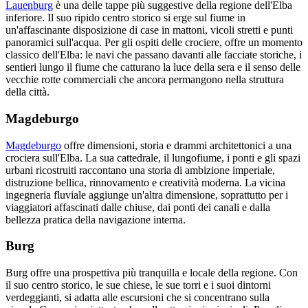
Lauenburg
è una delle tappe più suggestive della regione dell'Elba
inferiore. Il suo ripido centro storico si erge sul fiume in
un'affascinante disposizione di case in mattoni, vicoli stretti e punti
panoramici sull'acqua. Per gli ospiti delle crociere, offre un momento
classico dell'Elba: le navi che passano davanti alle facciate storiche, i
sentieri lungo il fiume che catturano la luce della sera e il senso delle
vecchie rotte commerciali che ancora permangono nella struttura
della città.
Magdeburgo
Magdeburgo
offre dimensioni, storia e drammi architettonici a una
crociera sull'Elba. La sua cattedrale, il lungofiume, i ponti e gli spazi
urbani ricostruiti raccontano una storia di ambizione imperiale,
distruzione bellica, rinnovamento e creatività moderna. La vicina
ingegneria fluviale aggiunge un'altra dimensione, soprattutto per i
viaggiatori affascinati dalle chiuse, dai ponti dei canali e dalla
bellezza pratica della navigazione interna.
Burg
Burg offre una prospettiva più tranquilla e locale della regione. Con
il suo centro storico, le sue chiese, le sue torri e i suoi dintorni
verdeggianti, si adatta alle escursioni che si concentrano sulla