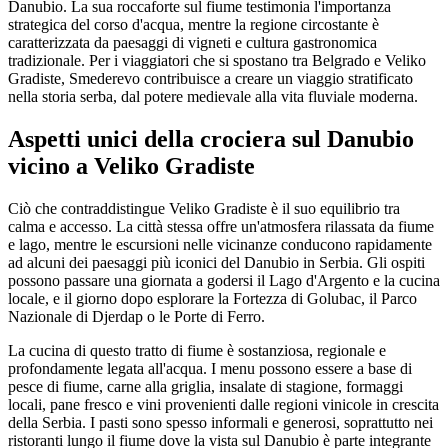
Danubio. La sua roccaforte sul fiume testimonia l'importanza
strategica del corso d'acqua, mentre la regione circostante è
caratterizzata da paesaggi di vigneti e cultura gastronomica
tradizionale. Per i viaggiatori che si spostano tra Belgrado e Veliko
Gradiste, Smederevo contribuisce a creare un viaggio stratificato
nella storia serba, dal potere medievale alla vita fluviale moderna.
Aspetti unici della crociera sul Danubio
vicino a Veliko Gradiste
Ciò che contraddistingue Veliko Gradiste è il suo equilibrio tra
calma e accesso. La città stessa offre un'atmosfera rilassata da fiume
e lago, mentre le escursioni nelle vicinanze conducono rapidamente
ad alcuni dei paesaggi più iconici del Danubio in Serbia. Gli ospiti
possono passare una giornata a godersi il Lago d'Argento e la cucina
locale, e il giorno dopo esplorare la Fortezza di Golubac, il Parco
Nazionale di Djerdap o le Porte di Ferro.
La cucina di questo tratto di fiume è sostanziosa, regionale e
profondamente legata all'acqua. I menu possono essere a base di
pesce di fiume, carne alla griglia, insalate di stagione, formaggi
locali, pane fresco e vini provenienti dalle regioni vinicole in crescita
della Serbia. I pasti sono spesso informali e generosi, soprattutto nei
ristoranti lungo il fiume dove la vista sul Danubio è parte integrante