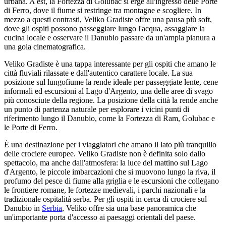
urbana. A est, la Fortezza di Golubac si erge all'ingresso delle Porte
di Ferro, dove il fiume si restringe tra montagne e scogliere. In
mezzo a questi contrasti, Veliko Gradiste offre una pausa più soft,
dove gli ospiti possono passeggiare lungo l'acqua, assaggiare la
cucina locale e osservare il Danubio passare da un'ampia pianura a
una gola cinematografica.
Veliko Gradiste è una tappa interessante per gli ospiti che amano le
città fluviali rilassate e dall'autentico carattere locale. La sua
posizione sul lungofiume la rende ideale per passeggiate lente, cene
informali ed escursioni al Lago d'Argento, una delle aree di svago
più conosciute della regione. La posizione della città la rende anche
un punto di partenza naturale per esplorare i vicini punti di
riferimento lungo il Danubio, come la Fortezza di Ram, Golubac e
le Porte di Ferro.
È una destinazione per i viaggiatori che amano il lato più tranquillo
delle crociere europee. Veliko Gradiste non è definita solo dallo
spettacolo, ma anche dall'atmosfera: la luce del mattino sul Lago
d'Argento, le piccole imbarcazioni che si muovono lungo la riva, il
profumo del pesce di fiume alla griglia e le escursioni che collegano
le frontiere romane, le fortezze medievali, i parchi nazionali e la
tradizionale ospitalità serba. Per gli ospiti in cerca di crociere sul
Danubio in
Serbia
, Veliko offre sia una base panoramica che
un'importante porta d'accesso ai paesaggi orientali del paese.