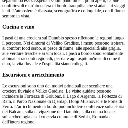
separarli da esso. Aspettati saloni panoramici, ponti aperti, cabine
confortevoli e un'atmosfera di bordo tranquilla che si adatta ai viaggi
lenti. L'atmosfera è rilassata, scenografica e colloquiale, con il fiume
sempre in vista.
Cucina e vino
I pasti di una crociera sul Danubio spesso riflettono le regioni lungo
il percorso. Nei dintorni di Veliko Gradiste, i menu possono ispirarsi
al comfort food serbo, al pesce di fiume, alle specialità alla griglia,
alle verdure fresche e ai vini locali. I pasti a bordo sono solitamente
abbinati a racconti regionali, per dare agli ospiti un'idea di come il
cibo, la vita fluviale e l'ospitalità siano collegati.
Escursioni e arricchimento
Le escursioni sono uno dei motivi principali per scegliere una
crociera fluviale a Veliko Gradiste. Le visite guidate possono
includere la Fortezza di Golubac, il Lago d'Argento, la Fortezza di
Ram, il Parco Nazionale di Djerdap, Donji Milanovac e le Porte di
Ferro. L'arricchimento a bordo può includere conferenze sulla storia
dei Balcani, sulla navigazione del Danubio, sulla cucina locale,
sull'archeologia e sul crocevia culturale di Serbia, Romania e
dell'intera regione.