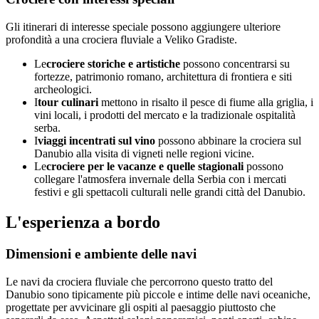
Gli itinerari di interesse speciale possono aggiungere ulteriore
profondità a una crociera fluviale a Veliko Gradiste.
Le
crociere storiche e artistiche
possono concentrarsi su
fortezze, patrimonio romano, architettura di frontiera e siti
archeologici.
I
tour culinari
mettono in risalto il pesce di fiume alla griglia, i
vini locali, i prodotti del mercato e la tradizionale ospitalità
serba.
I
viaggi incentrati sul vino
possono abbinare la crociera sul
Danubio alla visita di vigneti nelle regioni vicine.
Le
crociere per le vacanze e quelle stagionali
possono
collegare l'atmosfera invernale della Serbia con i mercati
festivi e gli spettacoli culturali nelle grandi città del Danubio.
L'esperienza a bordo
Dimensioni e ambiente delle navi
Le navi da crociera fluviale che percorrono questo tratto del
Danubio sono tipicamente più piccole e intime delle navi oceaniche,
progettate per avvicinare gli ospiti al paesaggio piuttosto che