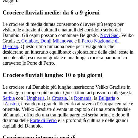
viaggio.
Crociere fluviali medie: da 6 a 9 giorni
Le crociere di media durata consentono di avere più tempo per
visitare le attrazioni culturali e naturali del corridoio serbo del
Danubio. Gli ospiti possono combinare Belgrado,
Novi Sad
, Veliko
Gradiste,
Golubac
,
Donji Milanovac
e il
Parco Nazionale di
Djerdap
. Questo ritmo funziona bene per i viaggiatori che
desiderano un itinerario equilibrato: esplorazione della città, soste in
piccole città, escursioni guidate e una lunga crociera panoramica
attraverso le Porte di Ferro.
Crociere fluviali lunghe: 10 o più giorni
Le crociere sul Danubio più lunghe inseriscono Veliko Gradiste in
un viaggio europeo più ampio. Questi itinerari possono collegare la
Serbia
con l'
Ungheria
, la
Croazia
, la
Romania
, la
Bulgaria
o
l'
Austria
, creando un grande itinerario attraverso l'Europa centrale e
orientale. Veliko Gradiste diventa un capitolo di una storia fluviale
più ampia, offrendo una tranquilla parentesi serba prima o dopo il
dramma delle
Porte di Ferro
e la profondità culturale delle grandi
capitali del Danubio.
Crociere con interessi speciali