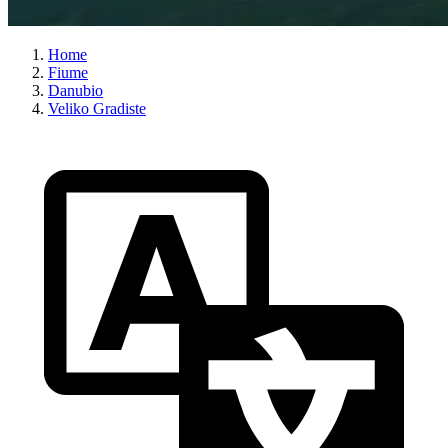
Home
Fiume
Danubio
Veliko Gradiste