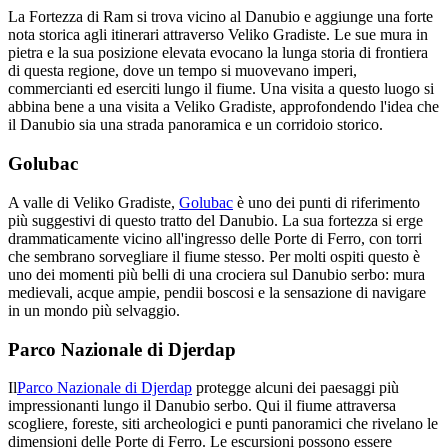
La Fortezza di Ram si trova vicino al Danubio e aggiunge una forte
nota storica agli itinerari attraverso Veliko Gradiste. Le sue mura in
pietra e la sua posizione elevata evocano la lunga storia di frontiera
di questa regione, dove un tempo si muovevano imperi,
commercianti ed eserciti lungo il fiume. Una visita a questo luogo si
abbina bene a una visita a Veliko Gradiste, approfondendo l'idea che
il Danubio sia una strada panoramica e un corridoio storico.
Golubac
A valle di Veliko Gradiste,
Golubac
è uno dei punti di riferimento
più suggestivi di questo tratto del Danubio. La sua fortezza si erge
drammaticamente vicino all'ingresso delle Porte di Ferro, con torri
che sembrano sorvegliare il fiume stesso. Per molti ospiti questo è
uno dei momenti più belli di una crociera sul Danubio serbo: mura
medievali, acque ampie, pendii boscosi e la sensazione di navigare
in un mondo più selvaggio.
Parco Nazionale di Djerdap
Il
Parco Nazionale di Djerdap
protegge alcuni dei paesaggi più
impressionanti lungo il Danubio serbo. Qui il fiume attraversa
scogliere, foreste, siti archeologici e punti panoramici che rivelano le
dimensioni delle Porte di Ferro. Le escursioni possono essere