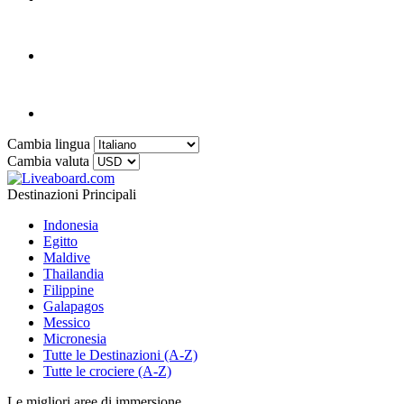
Cambia lingua
Cambia valuta
Destinazioni Principali
Indonesia
Egitto
Maldive
Thailandia
Filippine
Galapagos
Messico
Micronesia
Tutte le Destinazioni (A-Z)
Tutte le crociere (A-Z)
Le migliori aree di immersione