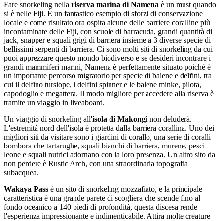
Fare snorkeling nella
riserva marina di Namena
è un must quando
si è nelle Fiji. È un fantastico esempio di sforzi di conservazione
locale e come risultato ora ospita alcune delle barriere coralline più
incontaminate delle Fiji, con scuole di barracuda, grandi quantità di
jack, snapper e squali grigi di barriera insieme a 3 diverse specie di
bellissimi serpenti di barriera. Ci sono molti siti di snorkeling da cui
puoi apprezzare questo mondo biodiverso e se desideri incontrare i
grandi mammiferi marini, Namena è perfettamente situato poiché è
un importante percorso migratorio per specie di balene e delfini, tra
cui il delfino tursiope, i delfini spinner e le balene minke, pilota,
capodoglio e megattera. Il modo migliore per accedere alla riserva è
tramite un viaggio in liveaboard.
Un viaggio di snorkeling all'
isola di Makongi
non deluderà.
L'estremità nord dell'isola è protetta dalla barriera corallina. Uno dei
migliori siti da visitare sono i giardini di corallo, una serie di coralli
bombora che tartarughe, squali bianchi di barriera, murene, pesci
leone e squali nutrici adornano con la loro presenza. Un altro sito da
non perdere è Rustic Arch, con una straordinaria topografia
subacquea.
Wakaya Pass
è un sito di snorkeling mozzafiato, e la principale
caratteristica è una grande parete di scogliera che scende fino al
fondo oceanico a 140 piedi di profondità, questa discesa rende
l'esperienza impressionante e indimenticabile. Attira molte creature