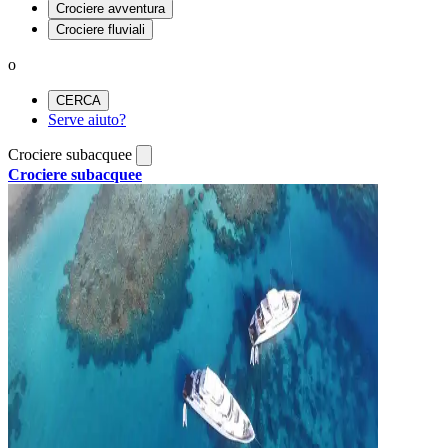
Crociere avventura
Crociere fluviali
o
CERCA
Serve aiuto?
Crociere subacquee
Crociere subacquee