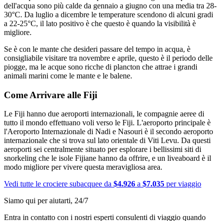
dell'acqua sono più calde da gennaio a giugno con una media tra 28-
30°C. Da luglio a dicembre le temperature scendono di alcuni gradi
a 22-25°C, il lato positivo è che questo è quando la visibilità è
migliore.
Se è con le mante che desideri passare del tempo in acqua, è
consigliabile visitare tra novembre e aprile, questo è il periodo delle
piogge, ma le acque sono ricche di plancton che attrae i grandi
animali marini come le mante e le balene.
Come Arrivare alle Fiji
Le Fiji hanno due aeroporti internazionali, le compagnie aeree di
tutto il mondo effettuano voli verso le Fiji. L'aeroporto principale è
l'Aeroporto Internazionale di Nadi e Nasouri è il secondo aeroporto
internazionale che si trova sul lato orientale di Viti Levu. Da questi
aeroporti sei centralmente situato per esplorare i bellissimi siti di
snorkeling che le isole Fijiane hanno da offrire, e un liveaboard è il
modo migliore per vivere questa meravigliosa area.
Vedi tutte le crociere subacquee da
$4.926
a
$7.035
per viaggio
Siamo qui per aiutarti, 24/7
Entra in contatto con i nostri esperti consulenti di viaggio quando