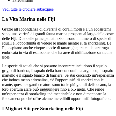
23
recensioni
Vedi tutte le crociere subacquee
La Vita Marina nelle Fiji
Grazie all'abbondanza di diversità di coralli molli e a un ecosistema
sano, una varietà di grandi fauna marina prospera al largo delle coste
delle Fiji. Due delle principali attrazioni sono il numero di specie di
squali e l'opportunità di vedere le mante mentre si fa snorkeling. Le
Fiji ospitano anche cinque specie di tartarughe, tra cui la tartaruga
embricata in via di estinzione, che ha aree di nidificazione su alcune
isole.
Le specie di squali che si possono incontrare includono il squalo
grigio di barriera, il squalo della barriera corallina argenteo, il squalo
martello e il squalo bianco di barriera. Se stai cercando un'esperienza
che induca meno adrenalina, c'è l'opportunità di snorkel con le
mante, questi eleganti creature sono tra le più grandi dell'oceano, la
loro apertura alare può raggiungere fino a 6.5 metri. Che rende
un'esperienza di snorkeling indimenticabile e non dimenticare la
fotocamera poiché offre alcune incredibili opportunità fotografiche.
I Migliori Siti per Snorkeling nelle Fiji