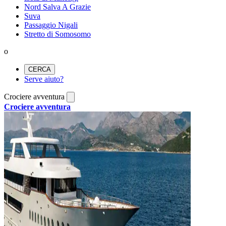
Nord Salva A Grazie
Suva
Passaggio Nigali
Stretto di Somosomo
o
CERCA
Serve aiuto?
Crociere avventura
Crociere avventura