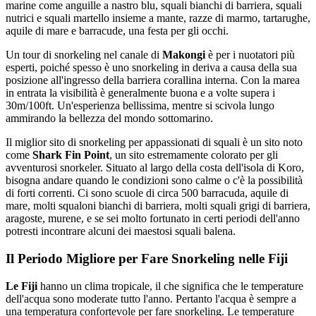
marine come anguille a nastro blu, squali bianchi di barriera, squali
nutrici e squali martello insieme a mante, razze di marmo, tartarughe,
aquile di mare e barracude, una festa per gli occhi.
Un tour di snorkeling nel canale di
Makongi
è per i nuotatori più
esperti, poiché spesso è uno snorkeling in deriva a causa della sua
posizione all'ingresso della barriera corallina interna. Con la marea
in entrata la visibilità è generalmente buona e a volte supera i
30m/100ft. Un'esperienza bellissima, mentre si scivola lungo
ammirando la bellezza del mondo sottomarino.
Il miglior sito di snorkeling per appassionati di squali è un sito noto
come
Shark Fin Point
, un sito estremamente colorato per gli
avventurosi snorkeler. Situato al largo della costa dell'isola di Koro,
bisogna andare quando le condizioni sono calme o c'è la possibilità
di forti correnti. Ci sono scuole di circa 500 barracuda, aquile di
mare, molti squaloni bianchi di barriera, molti squali grigi di barriera,
aragoste, murene, e se sei molto fortunato in certi periodi dell'anno
potresti incontrare alcuni dei maestosi squali balena.
Il Periodo Migliore per Fare Snorkeling nelle Fiji
Le Fiji
hanno un clima tropicale, il che significa che le temperature
dell'acqua sono moderate tutto l'anno. Pertanto l'acqua è sempre a
una temperatura confortevole per fare snorkeling. Le temperature