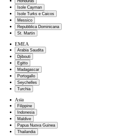
Honduras
Isole Cayman
Isole Turks e Caicos
Messico
Repubblica Dominicana
St. Martin
EMEA
Arabia Saudita
Djibouti
Egitto
Madagascar
Portogallo
Seychelles
Turchia
Asia
Filippine
Indonesia
Maldive
Papua Nuova Guinea
Thailandia