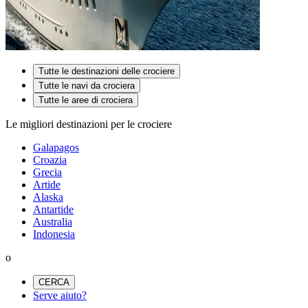
Tutte le destinazioni delle crociere
Tutte le navi da crociera
Tutte le aree di crociera
Le migliori destinazioni per le crociere
Galapagos
Croazia
Grecia
Artide
Alaska
Antartide
Australia
Indonesia
o
CERCA
Serve aiuto?