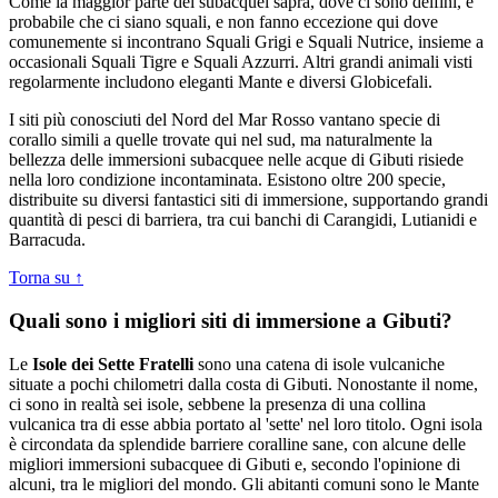
Come la maggior parte dei subacquei saprà, dove ci sono delfini, è
probabile che ci siano squali, e non fanno eccezione qui dove
comunemente si incontrano Squali Grigi e Squali Nutrice, insieme a
occasionali Squali Tigre e Squali Azzurri. Altri grandi animali visti
regolarmente includono eleganti Mante e diversi Globicefali.
I siti più conosciuti del Nord del Mar Rosso vantano specie di
corallo simili a quelle trovate qui nel sud, ma naturalmente la
bellezza delle immersioni subacquee nelle acque di Gibuti risiede
nella loro condizione incontaminata. Esistono oltre 200 specie,
distribuite su diversi fantastici siti di immersione, supportando grandi
quantità di pesci di barriera, tra cui banchi di Carangidi, Lutianidi e
Barracuda.
Torna su ↑
Quali sono i migliori siti di immersione a Gibuti?
Le
Isole dei Sette Fratelli
sono una catena di isole vulcaniche
situate a pochi chilometri dalla costa di Gibuti. Nonostante il nome,
ci sono in realtà sei isole, sebbene la presenza di una collina
vulcanica tra di esse abbia portato al 'sette' nel loro titolo. Ogni isola
è circondata da splendide barriere coralline sane, con alcune delle
migliori immersioni subacquee di Gibuti e, secondo l'opinione di
alcuni, tra le migliori del mondo. Gli abitanti comuni sono le Mante