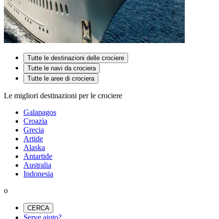
Tutte le destinazioni delle crociere
Tutte le navi da crociera
Tutte le aree di crociera
Le migliori destinazioni per le crociere
Galapagos
Croazia
Grecia
Artide
Alaska
Antartide
Australia
Indonesia
o
CERCA
Serve aiuto?