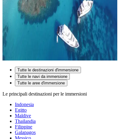
Tutte le destinazioni d'immersione
Tutte le navi da immersione
Tutte le aree d'immersione
Le principali destinazioni per le immersioni
Indonesia
Egitto
Maldive
Thailandia
Filippine
Galapagos
Messico