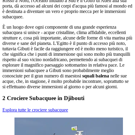
Rosso a Nord, l'Oceano Indiano a Sud e il Golfo di Aden alla sua
porta, dà accesso ad alcuni dei corpi d'acqua più famosi al mondo ed
è destinata a diventare un vero e proprio mecca per le immersioni
subacquee.
È un luogo dove ogni componente di una grande esperienza
subacquea si unisce - acque cristalline, clima affidabile, eccellenti
strutture e, cosa più importante, alcune delle forme di vita marina più
diverse e sane del pianeta. L'Egitto è il punto di accesso più noto,
tuttavia Gibuti è facile da raggiungere ed è molto meno turistico, il
che significa che i punti di immersione qui sono molto più tranquilli
rispetto al suo vicino nordafricano, permettendo ai subacquei di
esplorare il magnifico paesaggio sottomarino in relativa pace. Le
immersioni subacquee a Gibuti sono probabilmente meglio
conosciute per il gran numero di maestosi
squali balena
nelle sue
acque, che, in stagione, è molto probabile incontrare, soprattutto se
si effettuano diverse immersioni al giorno o per alcuni giorni.
2 Crociere Subacquee in Djibouti
Esplora tutte le crociere subacquee