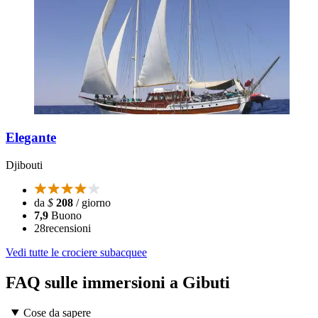
Elegante
Djibouti
da
$
208
/ giorno
7,9
Buono
28
recensioni
Vedi tutte le crociere subacquee
FAQ sulle immersioni a Gibuti
Cose da sapere