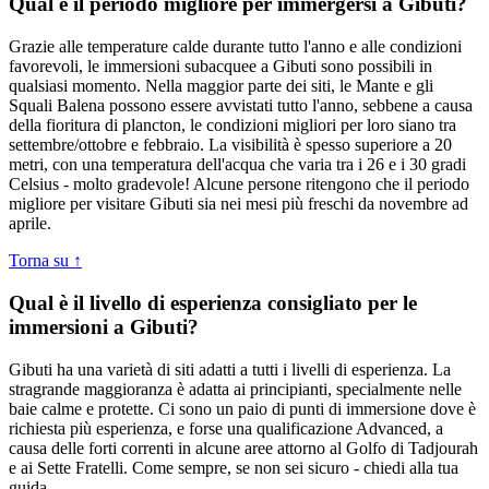
Qual è il periodo migliore per immergersi a Gibuti?
Grazie alle temperature calde durante tutto l'anno e alle condizioni
favorevoli, le immersioni subacquee a Gibuti sono possibili in
qualsiasi momento. Nella maggior parte dei siti, le Mante e gli
Squali Balena possono essere avvistati tutto l'anno, sebbene a causa
della fioritura di plancton, le condizioni migliori per loro siano tra
settembre/ottobre e febbraio. La visibilità è spesso superiore a 20
metri, con una temperatura dell'acqua che varia tra i 26 e i 30 gradi
Celsius - molto gradevole! Alcune persone ritengono che il periodo
migliore per visitare Gibuti sia nei mesi più freschi da novembre ad
aprile.
Torna su ↑
Qual è il livello di esperienza consigliato per le
immersioni a Gibuti?
Gibuti ha una varietà di siti adatti a tutti i livelli di esperienza. La
stragrande maggioranza è adatta ai principianti, specialmente nelle
baie calme e protette. Ci sono un paio di punti di immersione dove è
richiesta più esperienza, e forse una qualificazione Advanced, a
causa delle forti correnti in alcune aree attorno al Golfo di Tadjourah
e ai Sette Fratelli. Come sempre, se non sei sicuro - chiedi alla tua
guida.