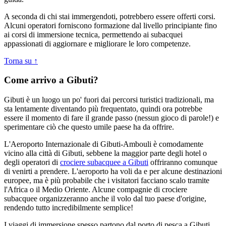
A seconda di chi stai immergendoti, potrebbero essere offerti corsi.
Alcuni operatori forniscono formazione dal livello principiante fino
ai corsi di immersione tecnica, permettendo ai subacquei
appassionati di aggiornare e migliorare le loro competenze.
Torna su ↑
Come arrivo a Gibuti?
Gibuti è un luogo un po' fuori dai percorsi turistici tradizionali, ma
sta lentamente diventando più frequentato, quindi ora potrebbe
essere il momento di fare il grande passo (nessun gioco di parole!) e
sperimentare ciò che questo umile paese ha da offrire.
L'Aeroporto Internazionale di Gibuti-Ambouli è comodamente
vicino alla città di Gibuti, sebbene la maggior parte degli hotel o
degli operatori di
crociere subacquee a Gibuti
offriranno comunque
di venirti a prendere. L'aeroporto ha voli da e per alcune destinazioni
europee, ma è più probabile che i visitatori facciano scalo tramite
l'Africa o il Medio Oriente. Alcune compagnie di crociere
subacquee organizzeranno anche il volo dal tuo paese d'origine,
rendendo tutto incredibilmente semplice!
I viaggi di immersione spesso partono dal porto di pesca a Gibuti,