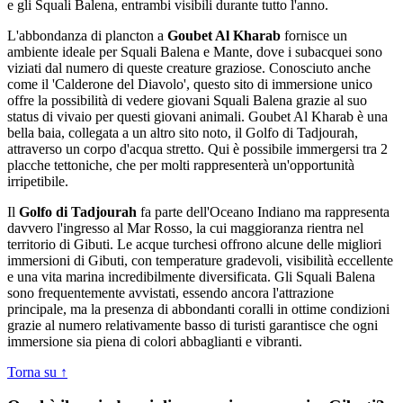
e gli Squali Balena, entrambi visibili durante tutto l'anno.
L'abbondanza di plancton a
Goubet Al Kharab
fornisce un
ambiente ideale per Squali Balena e Mante, dove i subacquei sono
viziati dal numero di queste creature graziose. Conosciuto anche
come il 'Calderone del Diavolo', questo sito di immersione unico
offre la possibilità di vedere giovani Squali Balena grazie al suo
status di vivaio per questi giovani animali. Goubet Al Kharab è una
bella baia, collegata a un altro sito noto, il Golfo di Tadjourah,
attraverso un corpo d'acqua stretto. Qui è possibile immergersi tra 2
placche tettoniche, che per molti rappresenterà un'opportunità
irripetibile.
Il
Golfo di Tadjourah
fa parte dell'Oceano Indiano ma rappresenta
davvero l'ingresso al Mar Rosso, la cui maggioranza rientra nel
territorio di Gibuti. Le acque turchesi offrono alcune delle migliori
immersioni di Gibuti, con temperature gradevoli, visibilità eccellente
e una vita marina incredibilmente diversificata. Gli Squali Balena
sono frequentemente avvistati, essendo ancora l'attrazione
principale, ma la presenza di abbondanti coralli in ottime condizioni
grazie al numero relativamente basso di turisti garantisce che ogni
immersione sia piena di colori abbaglianti e vibranti.
Torna su ↑