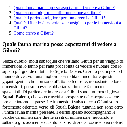
Quale fauna marina posso aspettarmi di vedere a Gibuti?
Quali sono i migliori siti di immersione a Gibuti?
Qual è il periodo migliore per immergersi a Gibuti?
Qual è il livello di esperienza consigliato per le immersioni a
Gibuti?
Come arrivo a Gibuti?
Quale fauna marina posso aspettarmi di vedere a
Gibuti?
Senza dubbio, molti subacquei che visitano Gibuti per un viaggio di
immersioni lo fanno per l'alta probabilità di vedere e nuotare con lo
squalo più grande di tutti - lo Squalo Balena. Ci sono pochi posti al
mondo dove avrai una migliore possibilità di incontrare questi
giganti gentili, che non sono affatto pericolosi e, nonostante le loro
dimensioni, possono essere abbastanza timidi e facilmente
spaventati. Di particolare interesse a Gibuti sono i numerosi giovani
Squali Balena
, che sono riusciti a prosperare nelle acque costiere
protette intorno al paese. Le immersioni subacquee a Gibuti sono
fortemente orientate verso gli Squali Balena, tuttavia non sono certo
l'unica fauna marina presente. I delfini spesso accompagnano le
barche da immersione dirette ai siti di immersione, nuotando e
saltando giocosamente accanto, ansiosi di socializzare e farsi notare!