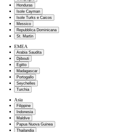
Honduras
Isole Cayman
Isole Turks e Caicos
Messico
Repubblica Dominicana
St. Martin
EMEA
Arabia Saudita
Djibouti
Egitto
Madagascar
Portogallo
Seychelles
Turchia
Asia
Filippine
Indonesia
Maldive
Papua Nuova Guinea
Thailandia