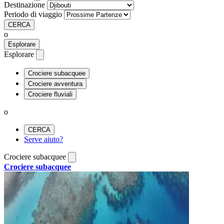
Destinazione
Periodo di viaggio
CERCA
o
Esplorare
Esplorare
Crociere subacquee
Crociere avventura
Crociere fluviali
o
CERCA
Serve aiuto?
Crociere subacquee
Crociere subacquee