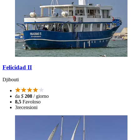
Felicidad II
Djibouti
da
$
208
/ giorno
8,5
Favoloso
3
recensioni