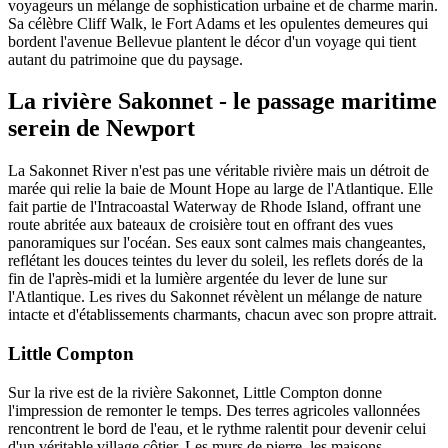
voyageurs un mélange de sophistication urbaine et de charme marin.
Sa célèbre Cliff Walk, le Fort Adams et les opulentes demeures qui
bordent l'avenue Bellevue plantent le décor d'un voyage qui tient
autant du patrimoine que du paysage.
La rivière Sakonnet - le passage maritime
serein de Newport
La Sakonnet River n'est pas une véritable rivière mais un détroit de
marée qui relie la baie de Mount Hope au large de l'Atlantique. Elle
fait partie de l'Intracoastal Waterway de Rhode Island, offrant une
route abritée aux bateaux de croisière tout en offrant des vues
panoramiques sur l'océan. Ses eaux sont calmes mais changeantes,
reflétant les douces teintes du lever du soleil, les reflets dorés de la
fin de l'après-midi et la lumière argentée du lever de lune sur
l'Atlantique. Les rives du Sakonnet révèlent un mélange de nature
intacte et d'établissements charmants, chacun avec son propre attrait.
Little Compton
Sur la rive est de la rivière Sakonnet, Little Compton donne
l'impression de remonter le temps. Des terres agricoles vallonnées
rencontrent le bord de l'eau, et le rythme ralentit pour devenir celui
d'un véritable village côtier. Les murs de pierre, les maisons