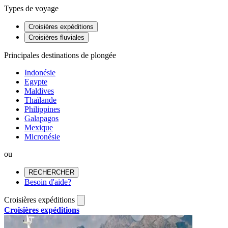
Types de voyage
Croisières expéditions
Croisières fluviales
Principales destinations de plongée
Indonésie
Egypte
Maldives
Thaïlande
Philippines
Galapagos
Mexique
Micronésie
ou
RECHERCHER
Besoin d'aide?
Croisières expéditions
Croisières expéditions