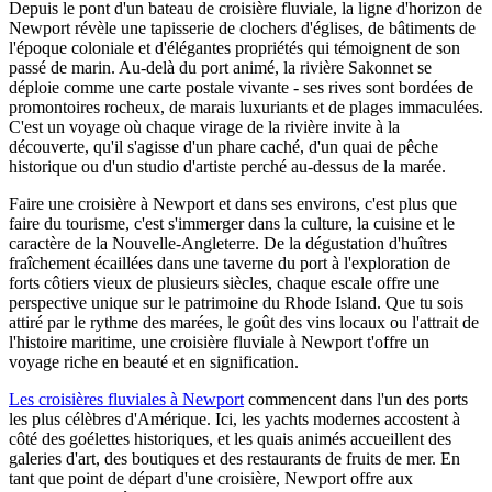
Depuis le pont d'un bateau de croisière fluviale, la ligne d'horizon de
Newport révèle une tapisserie de clochers d'églises, de bâtiments de
l'époque coloniale et d'élégantes propriétés qui témoignent de son
passé de marin. Au-delà du port animé, la rivière Sakonnet se
déploie comme une carte postale vivante - ses rives sont bordées de
promontoires rocheux, de marais luxuriants et de plages immaculées.
C'est un voyage où chaque virage de la rivière invite à la
découverte, qu'il s'agisse d'un phare caché, d'un quai de pêche
historique ou d'un studio d'artiste perché au-dessus de la marée.
Faire une croisière à Newport et dans ses environs, c'est plus que
faire du tourisme, c'est s'immerger dans la culture, la cuisine et le
caractère de la Nouvelle-Angleterre. De la dégustation d'huîtres
fraîchement écaillées dans une taverne du port à l'exploration de
forts côtiers vieux de plusieurs siècles, chaque escale offre une
perspective unique sur le patrimoine du Rhode Island. Que tu sois
attiré par le rythme des marées, le goût des vins locaux ou l'attrait de
l'histoire maritime, une croisière fluviale à Newport t'offre un
voyage riche en beauté et en signification.
Les croisières fluviales à Newport
commencent dans l'un des ports
les plus célèbres d'Amérique. Ici, les yachts modernes accostent à
côté des goélettes historiques, et les quais animés accueillent des
galeries d'art, des boutiques et des restaurants de fruits de mer. En
tant que point de départ d'une croisière, Newport offre aux