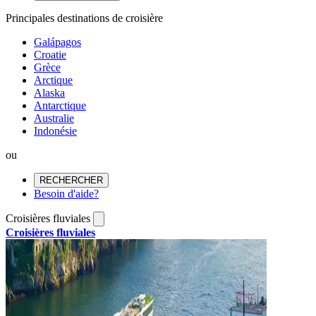
Principales destinations de croisière
Galápagos
Croatie
Grèce
Arctique
Alaska
Antarctique
Australie
Indonésie
ou
RECHERCHER
Besoin d'aide?
Croisières fluviales
Croisières fluviales