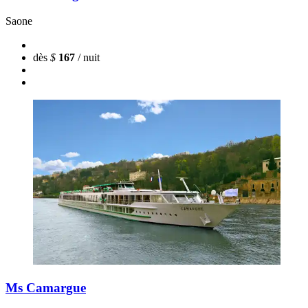
Saone
dès
$
167
/ nuit
Ms Camargue