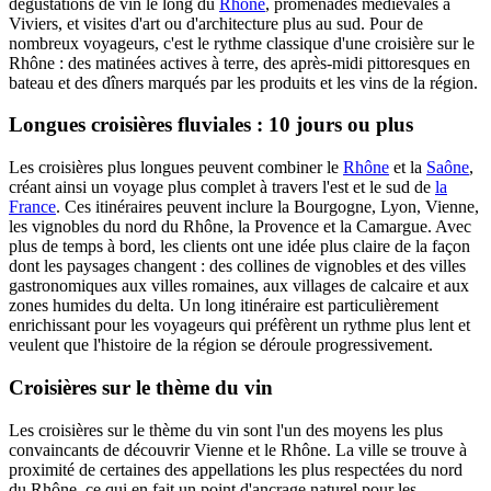
dégustations de vin le long du
Rhône
, promenades médiévales à
Viviers, et visites d'art ou d'architecture plus au sud. Pour de
nombreux voyageurs, c'est le rythme classique d'une croisière sur le
Rhône : des matinées actives à terre, des après-midi pittoresques en
bateau et des dîners marqués par les produits et les vins de la région.
Longues croisières fluviales : 10 jours ou plus
Les croisières plus longues peuvent combiner le
Rhône
et la
Saône
,
créant ainsi un voyage plus complet à travers l'est et le sud de
la
France
. Ces itinéraires peuvent inclure la Bourgogne, Lyon, Vienne,
les vignobles du nord du Rhône, la Provence et la Camargue. Avec
plus de temps à bord, les clients ont une idée plus claire de la façon
dont les paysages changent : des collines de vignobles et des villes
gastronomiques aux villes romaines, aux villages de calcaire et aux
zones humides du delta. Un long itinéraire est particulièrement
enrichissant pour les voyageurs qui préfèrent un rythme plus lent et
veulent que l'histoire de la région se déroule progressivement.
Croisières sur le thème du vin
Les croisières sur le thème du vin sont l'un des moyens les plus
convaincants de découvrir Vienne et le Rhône. La ville se trouve à
proximité de certaines des appellations les plus respectées du nord
du Rhône, ce qui en fait un point d'ancrage naturel pour les