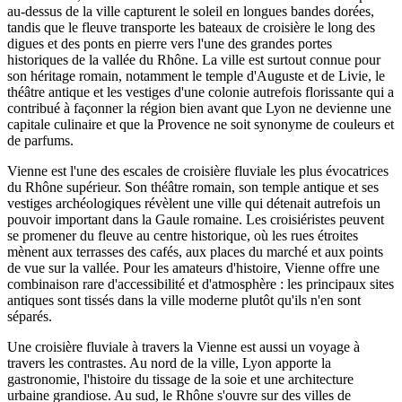
au-dessus de la ville capturent le soleil en longues bandes dorées,
tandis que le fleuve transporte les bateaux de croisière le long des
digues et des ponts en pierre vers l'une des grandes portes
historiques de la vallée du Rhône. La ville est surtout connue pour
son héritage romain, notamment le temple d'Auguste et de Livie, le
théâtre antique et les vestiges d'une colonie autrefois florissante qui a
contribué à façonner la région bien avant que Lyon ne devienne une
capitale culinaire et que la Provence ne soit synonyme de couleurs et
de parfums.
Vienne est l'une des escales de croisière fluviale les plus évocatrices
du Rhône supérieur. Son théâtre romain, son temple antique et ses
vestiges archéologiques révèlent une ville qui détenait autrefois un
pouvoir important dans la Gaule romaine. Les croisiéristes peuvent
se promener du fleuve au centre historique, où les rues étroites
mènent aux terrasses des cafés, aux places du marché et aux points
de vue sur la vallée. Pour les amateurs d'histoire, Vienne offre une
combinaison rare d'accessibilité et d'atmosphère : les principaux sites
antiques sont tissés dans la ville moderne plutôt qu'ils n'en sont
séparés.
Une croisière fluviale à travers la Vienne est aussi un voyage à
travers les contrastes. Au nord de la ville, Lyon apporte la
gastronomie, l'histoire du tissage de la soie et une architecture
urbaine grandiose. Au sud, le Rhône s'ouvre sur des villes de