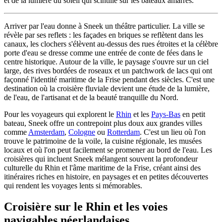
et de la lumière du soleil qui scintille sur les bateaux amarrés.
Arriver par l'eau donne à Sneek un théâtre particulier. La ville se
révèle par ses reflets : les façades en briques se reflètent dans les
canaux, les clochers s'élèvent au-dessus des rues étroites et la célèbre
porte d'eau se dresse comme une entrée de conte de fées dans le
centre historique. Autour de la ville, le paysage s'ouvre sur un ciel
large, des rives bordées de roseaux et un patchwork de lacs qui ont
façonné l'identité maritime de la Frise pendant des siècles. C'est une
destination où la croisière fluviale devient une étude de la lumière,
de l'eau, de l'artisanat et de la beauté tranquille du Nord.
Pour les voyageurs qui explorent le
Rhin
et les
Pays-Bas
en petit
bateau, Sneek offre un contrepoint plus doux aux grandes villes
comme
Amsterdam
,
Cologne
ou
Rotterdam
. C'est un lieu où l'on
trouve le patrimoine de la voile, la cuisine régionale, les musées
locaux et où l'on peut facilement se promener au bord de l'eau. Les
croisières qui incluent Sneek mélangent souvent la profondeur
culturelle du Rhin et l'âme maritime de la Frise, créant ainsi des
itinéraires riches en histoire, en paysages et en petites découvertes
qui rendent les voyages lents si mémorables.
Croisière sur le Rhin et les voies
navigables néerlandaises