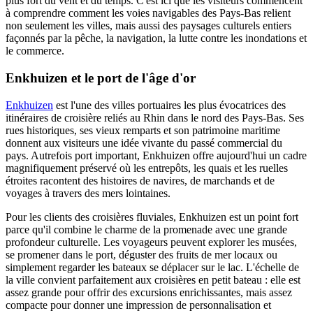
plus fort du vent et du temps. C'est ici que les visiteurs commencent
à comprendre comment les voies navigables des Pays-Bas relient
non seulement les villes, mais aussi des paysages culturels entiers
façonnés par la pêche, la navigation, la lutte contre les inondations et
le commerce.
Enkhuizen et le port de l'âge d'or
Enkhuizen
est l'une des villes portuaires les plus évocatrices des
itinéraires de croisière reliés au Rhin dans le nord des Pays-Bas. Ses
rues historiques, ses vieux remparts et son patrimoine maritime
donnent aux visiteurs une idée vivante du passé commercial du
pays. Autrefois port important, Enkhuizen offre aujourd'hui un cadre
magnifiquement préservé où les entrepôts, les quais et les ruelles
étroites racontent des histoires de navires, de marchands et de
voyages à travers des mers lointaines.
Pour les clients des croisières fluviales, Enkhuizen est un point fort
parce qu'il combine le charme de la promenade avec une grande
profondeur culturelle. Les voyageurs peuvent explorer les musées,
se promener dans le port, déguster des fruits de mer locaux ou
simplement regarder les bateaux se déplacer sur le lac. L'échelle de
la ville convient parfaitement aux croisières en petit bateau : elle est
assez grande pour offrir des excursions enrichissantes, mais assez
compacte pour donner une impression de personnalisation et