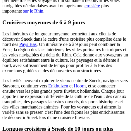
première fois et les voyageurs qui souhaitent découvrir les voies
navigables néerlandaises avant ou après une
croisière
plus
importante
sur le Rhin
.
Croisières moyennes de 6 à 9 jours
Les itinéraires de longueur moyenne permettent aux clients de
découvrir Sneek dans le cadre d'une croisière plus complète dans le
nord des
Pays-Bas
. Un itinéraire de 6 à 9 jours peut combiner la
Frise, la région des lacs intérieurs, les villes portuaires historiques et
les voies navigables du delta du Rhin. Cela donne aux voyageurs un
équilibre satisfaisant entre la culture, les paysages et la détente à
bord, avec suffisamment de temps pour profiter à la fois des
excursions guidées et des découvertes non structurées.
Les invités peuvent explorer le vieux centre de Sneek, naviguer vers
Stavoren, continuer vers
Enkhuizen
et
Hoorn
, et se connecter
ensuite vers les plus grands ports fluviaux hollandais. Chaque jour
apporte une expression différente de la culture de l'eau : des canaux
tranquilles, des passages lacustres ouverts, des ports historiques et
des villes marchandes animées. Pour les voyageurs qui aiment la
variété sans se presser, c'est l'une des façons les plus enrichissantes
de découvrir Sneek lors d'une croisière fluviale.
Longues croisières à Sneek de 10 jours ou plus